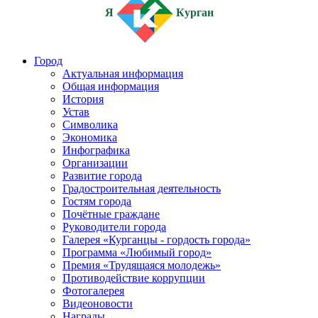
Я
Курган
Город
Актуальная информация
Общая информация
История
Устав
Символика
Экономика
Инфографика
Организации
Развитие города
Градостроительная деятельность
Гостям города
Почётные граждане
Руководители города
Галерея «Курганцы - гордость города»
Программа «Любимый город»
Премия «Трудящаяся молодежь»
Противодействие коррупции
Фотогалерея
Видеоновости
Награды