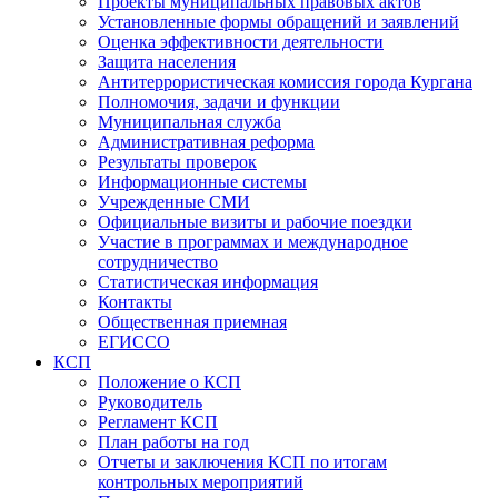
Проекты муниципальных правовых актов
Установленные формы обращений и заявлений
Оценка эффективности деятельности
Защита населения
Антитеррористическая комиссия города Кургана
Полномочия, задачи и функции
Муниципальная служба
Административная реформа
Результаты проверок
Информационные системы
Учрежденные СМИ
Официальные визиты и рабочие поездки
Участие в программах и международное
сотрудничество
Статистическая информация
Контакты
Общественная приемная
ЕГИССО
КСП
Положение о КСП
Руководитель
Регламент КСП
План работы на год
Отчеты и заключения КСП по итогам
контрольных мероприятий