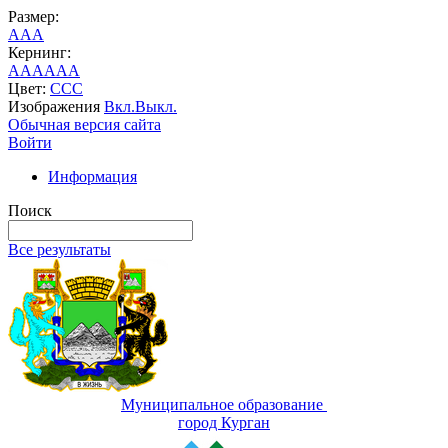
Размер:
A
A
A
Кернинг:
AA
AA
AA
Цвет:
C
C
C
Изображения
Вкл.
Выкл.
Обычная версия сайта
Войти
Информация
Поиск
Все результаты
Муниципальное образование
город Курган