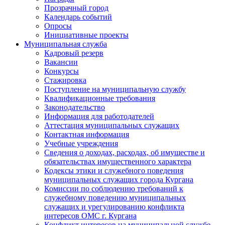
Прозрачный город
Календарь событий
Опросы
Инициативные проекты
Муниципальная служба
Кадровый резерв
Вакансии
Конкурсы
Стажировка
Поступление на муниципальную службу
Квалификационные требования
Законодательство
Информация для работодателей
Аттестация муниципальных служащих
Контактная информация
Учебные учреждения
Сведения о доходах, расходах, об имуществе и
обязательствах имущественного характера
Кодексы этики и служебного поведения
муниципальных служащих города Кургана
Комиссии по соблюдению требований к
служебному поведению муниципальных
служащих и урегулированию конфликта
интересов ОМС г. Кургана
Конфликт интересов на муниципальной службе