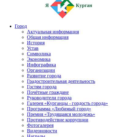
Я
Курган
Город
Актуальная информация
Общая информация
История
Устав
Символика
Экономика
Инфографика
Организации
Развитие города
Градостроительная деятельность
Гостям города
Почётные граждане
Руководители города
Галерея «Курганцы - гордость города»
Программа «Любимый город»
Премия «Трудящаяся молодежь»
Противодействие коррупции
Фотогалерея
Видеоновости
Награды