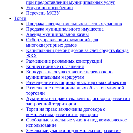
при предоставлении муниципальных услуг
Услуги по погребению
Перечень МСЗУ
Торги
Продажа, аренда земельных и лесных участков
Продажа муниципального имущества
Аренда муниципальной казны
Отбор управляющих компаний для
многоквартирных домов
Капитальный ремонт домов за счет средств фонда
ЖКХ
Размещение рекламных конструкций
Концессионные соглашения
Конкурсы на осуществление перевозок по
муниципальным маршрутам
Размещение нестационарных торговых объектов
Размещение нестационарных объектов уличной
торговли
Аукционы на право заключить договор о развитии
застроенной территории
Торги на право заключения договора о
комплексном развитии территории
Свободные земельные участки под коммерческое
использование
Земельные участки под комплексное развитие