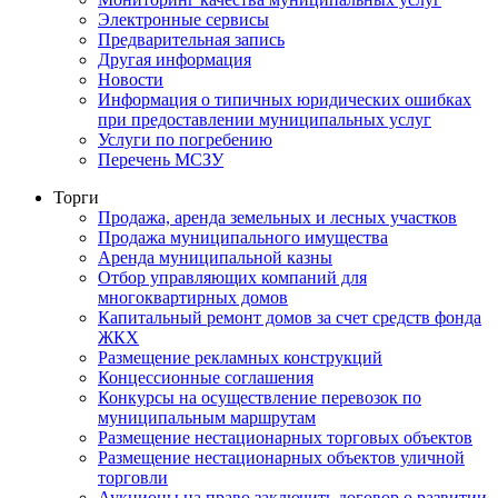
Электронные сервисы
Предварительная запись
Другая информация
Новости
Информация о типичных юридических ошибках
при предоставлении муниципальных услуг
Услуги по погребению
Перечень МСЗУ
Торги
Продажа, аренда земельных и лесных участков
Продажа муниципального имущества
Аренда муниципальной казны
Отбор управляющих компаний для
многоквартирных домов
Капитальный ремонт домов за счет средств фонда
ЖКХ
Размещение рекламных конструкций
Концессионные соглашения
Конкурсы на осуществление перевозок по
муниципальным маршрутам
Размещение нестационарных торговых объектов
Размещение нестационарных объектов уличной
торговли
Аукционы на право заключить договор о развитии