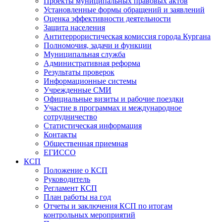
Проекты муниципальных правовых актов
Установленные формы обращений и заявлений
Оценка эффективности деятельности
Защита населения
Антитеррористическая комиссия города Кургана
Полномочия, задачи и функции
Муниципальная служба
Административная реформа
Результаты проверок
Информационные системы
Учрежденные СМИ
Официальные визиты и рабочие поездки
Участие в программах и международное
сотрудничество
Статистическая информация
Контакты
Общественная приемная
ЕГИССО
КСП
Положение о КСП
Руководитель
Регламент КСП
План работы на год
Отчеты и заключения КСП по итогам
контрольных мероприятий