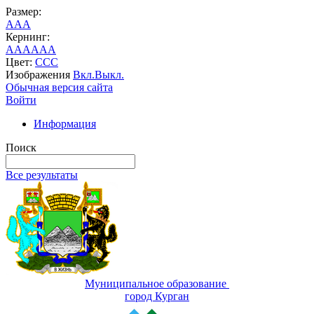
Размер:
A
A
A
Кернинг:
AA
AA
AA
Цвет:
C
C
C
Изображения
Вкл.
Выкл.
Обычная версия сайта
Войти
Информация
Поиск
Все результаты
Муниципальное образование
город Курган