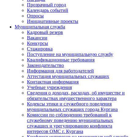
Прозрачный город
Календарь событий
Опросы
Инициативные проекты
Муниципальная служба
Кадровый резерв
Вакансии
Конкурсы
Стажировка
Поступление на муниципальную службу
Квалификационные требования
Законодательство
Информация для работодателей
Аттестация муниципальных служащих
Контактная информация
Учебные учреждения
Сведения о доходах, расходах, об имуществе и
обязательствах имущественного характера
Кодексы этики и служебного поведения
муниципальных служащих города Кургана
Комиссии по соблюдению требований к
служебному поведению муниципальных
служащих и урегулированию конфликта
интересов ОМС г. Кургана
Конфликт интересов на муниципальной службе