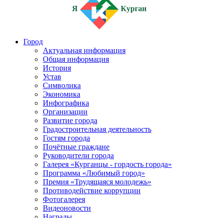
Я
Курган
Город
Актуальная информация
Общая информация
История
Устав
Символика
Экономика
Инфографика
Организации
Развитие города
Градостроительная деятельность
Гостям города
Почётные граждане
Руководители города
Галерея «Курганцы - гордость города»
Программа «Любимый город»
Премия «Трудящаяся молодежь»
Противодействие коррупции
Фотогалерея
Видеоновости
Награды