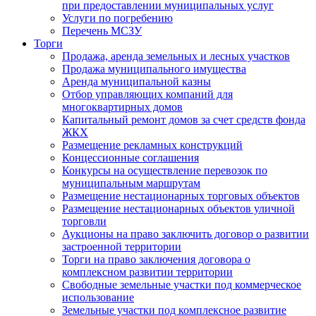
при предоставлении муниципальных услуг
Услуги по погребению
Перечень МСЗУ
Торги
Продажа, аренда земельных и лесных участков
Продажа муниципального имущества
Аренда муниципальной казны
Отбор управляющих компаний для
многоквартирных домов
Капитальный ремонт домов за счет средств фонда
ЖКХ
Размещение рекламных конструкций
Концессионные соглашения
Конкурсы на осуществление перевозок по
муниципальным маршрутам
Размещение нестационарных торговых объектов
Размещение нестационарных объектов уличной
торговли
Аукционы на право заключить договор о развитии
застроенной территории
Торги на право заключения договора о
комплексном развитии территории
Свободные земельные участки под коммерческое
использование
Земельные участки под комплексное развитие