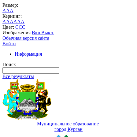
Размер:
A
A
A
Кернинг:
AA
AA
AA
Цвет:
C
C
C
Изображения
Вкл.
Выкл.
Обычная версия сайта
Войти
Информация
Поиск
Все результаты
Муниципальное образование
город Курган