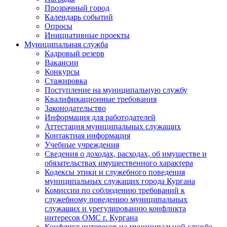
Прозрачный город
Календарь событий
Опросы
Инициативные проекты
Муниципальная служба
Кадровый резерв
Вакансии
Конкурсы
Стажировка
Поступление на муниципальную службу
Квалификационные требования
Законодательство
Информация для работодателей
Аттестация муниципальных служащих
Контактная информация
Учебные учреждения
Сведения о доходах, расходах, об имуществе и
обязательствах имущественного характера
Кодексы этики и служебного поведения
муниципальных служащих города Кургана
Комиссии по соблюдению требований к
служебному поведению муниципальных
служащих и урегулированию конфликта
интересов ОМС г. Кургана
Конфликт интересов на муниципальной службе