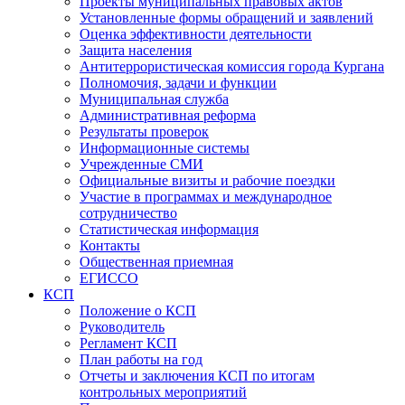
Проекты муниципальных правовых актов
Установленные формы обращений и заявлений
Оценка эффективности деятельности
Защита населения
Антитеррористическая комиссия города Кургана
Полномочия, задачи и функции
Муниципальная служба
Административная реформа
Результаты проверок
Информационные системы
Учрежденные СМИ
Официальные визиты и рабочие поездки
Участие в программах и международное
сотрудничество
Статистическая информация
Контакты
Общественная приемная
ЕГИССО
КСП
Положение о КСП
Руководитель
Регламент КСП
План работы на год
Отчеты и заключения КСП по итогам
контрольных мероприятий