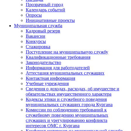
Прозрачный город
Календарь событий
Опросы
Инициативные проекты
Муниципальная служба
Кадровый резерв
Вакансии
Конкурсы
Стажировка
Поступление на муниципальную службу
Квалификационные требования
Законодательство
Информация для работодателей
Аттестация муниципальных служащих
Контактная информация
Учебные учреждения
Сведения о доходах, расходах, об имуществе и
обязательствах имущественного характера
Кодексы этики и служебного поведения
муниципальных служащих города Кургана
Комиссии по соблюдению требований к
служебному поведению муниципальных
служащих и урегулированию конфликта
интересов ОМС г. Кургана
Конфликт интересов на муниципальной службе