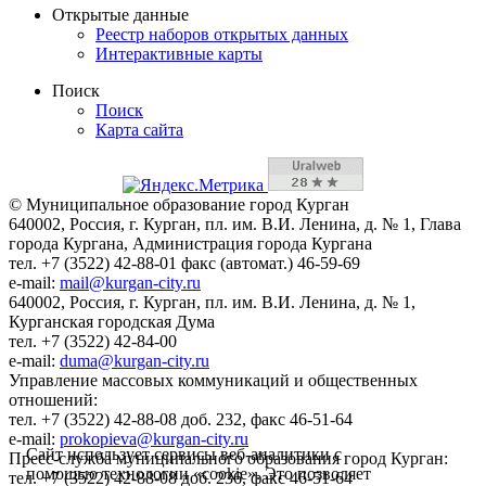
Открытые данные
Реестр наборов открытых данных
Интерактивные карты
Поиск
Поиск
Карта сайта
© Муниципальное образование город Курган
640002, Россия, г. Курган, пл. им. В.И. Ленина, д. № 1, Глава
города Кургана, Администрация города Кургана
тел. +7 (3522) 42-88-01 факс (автомат.) 46-59-69
e-mail:
mail@kurgan-city.ru
640002, Россия, г. Курган, пл. им. В.И. Ленина, д. № 1,
Курганская городская Дума
тел. +7 (3522) 42-84-00
e-mail:
duma@kurgan-city.ru
Управление массовых коммуникаций и общественных
отношений:
тел. +7 (3522) 42-88-08 доб. 232, факс 46-51-64
e-mail:
prokopieva@kurgan-city.ru
Сайт использует сервисы веб-аналитики с
Пресс-служба муниципального образования город Курган:
помощью технологии «cookie». Это позволяет
тел. +7 (3522) 42-88-08 доб. 236, факс 46-51-64