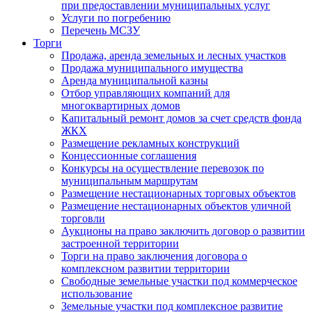
при предоставлении муниципальных услуг
Услуги по погребению
Перечень МСЗУ
Торги
Продажа, аренда земельных и лесных участков
Продажа муниципального имущества
Аренда муниципальной казны
Отбор управляющих компаний для
многоквартирных домов
Капитальный ремонт домов за счет средств фонда
ЖКХ
Размещение рекламных конструкций
Концессионные соглашения
Конкурсы на осуществление перевозок по
муниципальным маршрутам
Размещение нестационарных торговых объектов
Размещение нестационарных объектов уличной
торговли
Аукционы на право заключить договор о развитии
застроенной территории
Торги на право заключения договора о
комплексном развитии территории
Свободные земельные участки под коммерческое
использование
Земельные участки под комплексное развитие