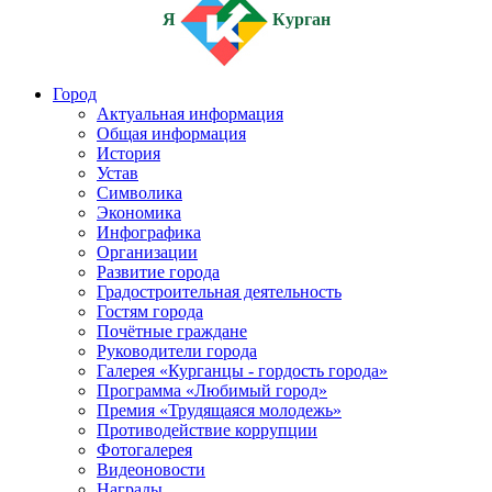
Я
Курган
Город
Актуальная информация
Общая информация
История
Устав
Символика
Экономика
Инфографика
Организации
Развитие города
Градостроительная деятельность
Гостям города
Почётные граждане
Руководители города
Галерея «Курганцы - гордость города»
Программа «Любимый город»
Премия «Трудящаяся молодежь»
Противодействие коррупции
Фотогалерея
Видеоновости
Награды