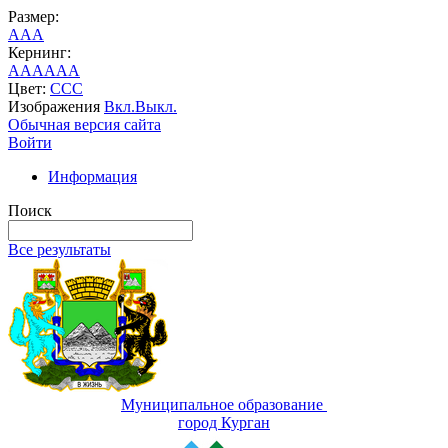
Размер:
A
A
A
Кернинг:
AA
AA
AA
Цвет:
C
C
C
Изображения
Вкл.
Выкл.
Обычная версия сайта
Войти
Информация
Поиск
Все результаты
Муниципальное образование
город Курган