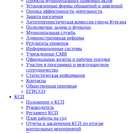
Проекты муниципальных правовых актов
Установленные формы обращений и заявлений
Оценка эффективности деятельности
Защита населения
Антитеррористическая комиссия города Кургана
Полномочия, задачи и функции
Муниципальная служба
Административная реформа
Результаты проверок
Информационные системы
Учрежденные СМИ
Официальные визиты и рабочие поездки
Участие в программах и международное
сотрудничество
Статистическая информация
Контакты
Общественная приемная
ЕГИССО
КСП
Положение о КСП
Руководитель
Регламент КСП
План работы на год
Отчеты и заключения КСП по итогам
контрольных мероприятий