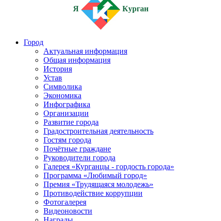
Я
Курган
Город
Актуальная информация
Общая информация
История
Устав
Символика
Экономика
Инфографика
Организации
Развитие города
Градостроительная деятельность
Гостям города
Почётные граждане
Руководители города
Галерея «Курганцы - гордость города»
Программа «Любимый город»
Премия «Трудящаяся молодежь»
Противодействие коррупции
Фотогалерея
Видеоновости
Награды