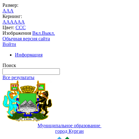
Размер:
A
A
A
Кернинг:
AA
AA
AA
Цвет:
C
C
C
Изображения
Вкл.
Выкл.
Обычная версия сайта
Войти
Информация
Поиск
Все результаты
Муниципальное образование
город Курган