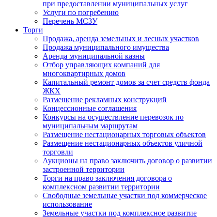
при предоставлении муниципальных услуг
Услуги по погребению
Перечень МСЗУ
Торги
Продажа, аренда земельных и лесных участков
Продажа муниципального имущества
Аренда муниципальной казны
Отбор управляющих компаний для
многоквартирных домов
Капитальный ремонт домов за счет средств фонда
ЖКХ
Размещение рекламных конструкций
Концессионные соглашения
Конкурсы на осуществление перевозок по
муниципальным маршрутам
Размещение нестационарных торговых объектов
Размещение нестационарных объектов уличной
торговли
Аукционы на право заключить договор о развитии
застроенной территории
Торги на право заключения договора о
комплексном развитии территории
Свободные земельные участки под коммерческое
использование
Земельные участки под комплексное развитие