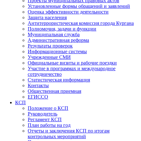
Проекты муниципальных правовых актов
Установленные формы обращений и заявлений
Оценка эффективности деятельности
Защита населения
Антитеррористическая комиссия города Кургана
Полномочия, задачи и функции
Муниципальная служба
Административная реформа
Результаты проверок
Информационные системы
Учрежденные СМИ
Официальные визиты и рабочие поездки
Участие в программах и международное
сотрудничество
Статистическая информация
Контакты
Общественная приемная
ЕГИССО
КСП
Положение о КСП
Руководитель
Регламент КСП
План работы на год
Отчеты и заключения КСП по итогам
контрольных мероприятий