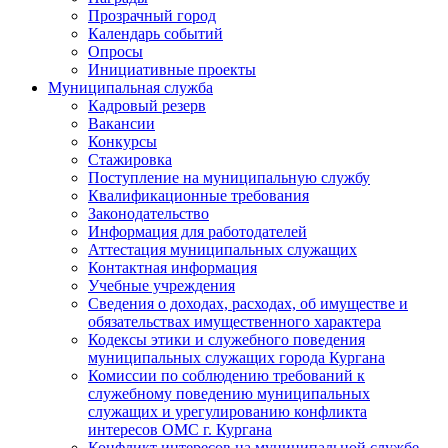
Прозрачный город
Календарь событий
Опросы
Инициативные проекты
Муниципальная служба
Кадровый резерв
Вакансии
Конкурсы
Стажировка
Поступление на муниципальную службу
Квалификационные требования
Законодательство
Информация для работодателей
Аттестация муниципальных служащих
Контактная информация
Учебные учреждения
Сведения о доходах, расходах, об имуществе и
обязательствах имущественного характера
Кодексы этики и служебного поведения
муниципальных служащих города Кургана
Комиссии по соблюдению требований к
служебному поведению муниципальных
служащих и урегулированию конфликта
интересов ОМС г. Кургана
Конфликт интересов на муниципальной службе