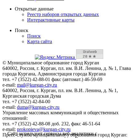
Открытые данные
Реестр наборов открытых данных
Интерактивные карты
Поиск
Поиск
Карта сайта
© Муниципальное образование город Курган
640002, Россия, г. Курган, пл. им. В.И. Ленина, д. № 1, Глава
города Кургана, Администрация города Кургана
тел. +7 (3522) 42-88-01 факс (автомат.) 46-59-69
e-mail:
mail@kurgan-city.ru
640002, Россия, г. Курган, пл. им. В.И. Ленина, д. № 1,
Курганская городская Дума
тел. +7 (3522) 42-84-00
e-mail:
duma@kurgan-city.ru
Управление массовых коммуникаций и общественных
отношений:
тел. +7 (3522) 42-88-08 доб. 232, факс 46-51-64
e-mail:
prokopieva@kurgan-city.ru
Сайт использует сервисы веб-аналитики с
Пресс-служба муниципального образования город Курган: