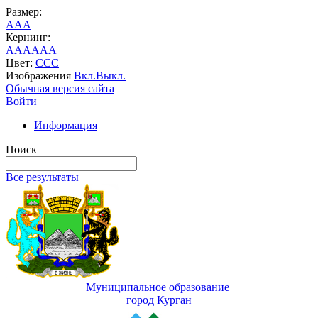
Размер:
A
A
A
Кернинг:
AA
AA
AA
Цвет:
C
C
C
Изображения
Вкл.
Выкл.
Обычная версия сайта
Войти
Информация
Поиск
Все результаты
Муниципальное образование
город Курган