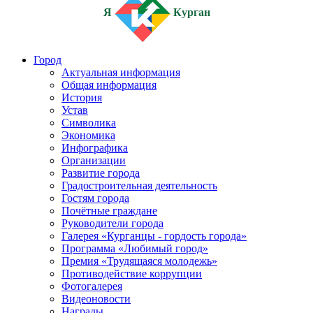
Я
Курган
Город
Актуальная информация
Общая информация
История
Устав
Символика
Экономика
Инфографика
Организации
Развитие города
Градостроительная деятельность
Гостям города
Почётные граждане
Руководители города
Галерея «Курганцы - гордость города»
Программа «Любимый город»
Премия «Трудящаяся молодежь»
Противодействие коррупции
Фотогалерея
Видеоновости
Награды