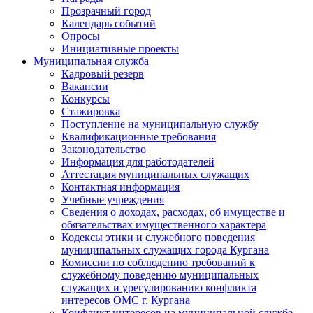
Прозрачный город
Календарь событий
Опросы
Инициативные проекты
Муниципальная служба
Кадровый резерв
Вакансии
Конкурсы
Стажировка
Поступление на муниципальную службу
Квалификационные требования
Законодательство
Информация для работодателей
Аттестация муниципальных служащих
Контактная информация
Учебные учреждения
Сведения о доходах, расходах, об имуществе и
обязательствах имущественного характера
Кодексы этики и служебного поведения
муниципальных служащих города Кургана
Комиссии по соблюдению требований к
служебному поведению муниципальных
служащих и урегулированию конфликта
интересов ОМС г. Кургана
Конфликт интересов на муниципальной службе