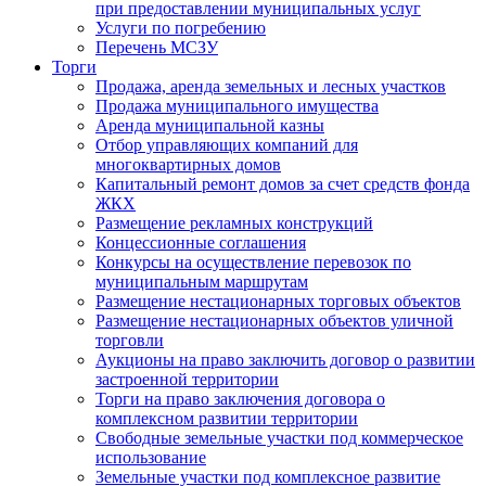
при предоставлении муниципальных услуг
Услуги по погребению
Перечень МСЗУ
Торги
Продажа, аренда земельных и лесных участков
Продажа муниципального имущества
Аренда муниципальной казны
Отбор управляющих компаний для
многоквартирных домов
Капитальный ремонт домов за счет средств фонда
ЖКХ
Размещение рекламных конструкций
Концессионные соглашения
Конкурсы на осуществление перевозок по
муниципальным маршрутам
Размещение нестационарных торговых объектов
Размещение нестационарных объектов уличной
торговли
Аукционы на право заключить договор о развитии
застроенной территории
Торги на право заключения договора о
комплексном развитии территории
Свободные земельные участки под коммерческое
использование
Земельные участки под комплексное развитие