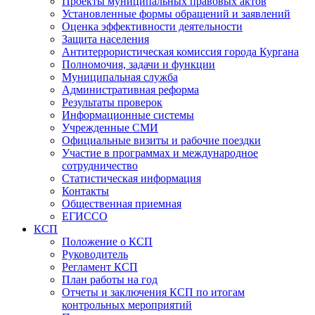
Проекты муниципальных правовых актов
Установленные формы обращений и заявлений
Оценка эффективности деятельности
Защита населения
Антитеррористическая комиссия города Кургана
Полномочия, задачи и функции
Муниципальная служба
Административная реформа
Результаты проверок
Информационные системы
Учрежденные СМИ
Официальные визиты и рабочие поездки
Участие в программах и международное
сотрудничество
Статистическая информация
Контакты
Общественная приемная
ЕГИССО
КСП
Положение о КСП
Руководитель
Регламент КСП
План работы на год
Отчеты и заключения КСП по итогам
контрольных мероприятий