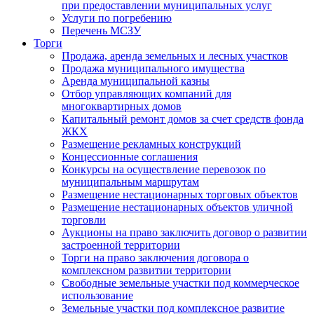
при предоставлении муниципальных услуг
Услуги по погребению
Перечень МСЗУ
Торги
Продажа, аренда земельных и лесных участков
Продажа муниципального имущества
Аренда муниципальной казны
Отбор управляющих компаний для
многоквартирных домов
Капитальный ремонт домов за счет средств фонда
ЖКХ
Размещение рекламных конструкций
Концессионные соглашения
Конкурсы на осуществление перевозок по
муниципальным маршрутам
Размещение нестационарных торговых объектов
Размещение нестационарных объектов уличной
торговли
Аукционы на право заключить договор о развитии
застроенной территории
Торги на право заключения договора о
комплексном развитии территории
Свободные земельные участки под коммерческое
использование
Земельные участки под комплексное развитие