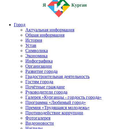
Я
Курган
Город
Актуальная информация
Общая информация
История
Устав
Символика
Экономика
Инфографика
Организации
Развитие города
Градостроительная деятельность
Гостям города
Почётные граждане
Руководители города
Галерея «Курганцы - гордость города»
Программа «Любимый город»
Премия «Трудящаяся молодежь»
Противодействие коррупции
Фотогалерея
Видеоновости
Награды