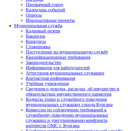
Прозрачный город
Календарь событий
Опросы
Инициативные проекты
Муниципальная служба
Кадровый резерв
Вакансии
Конкурсы
Стажировка
Поступление на муниципальную службу
Квалификационные требования
Законодательство
Информация для работодателей
Аттестация муниципальных служащих
Контактная информация
Учебные учреждения
Сведения о доходах, расходах, об имуществе и
обязательствах имущественного характера
Кодексы этики и служебного поведения
муниципальных служащих города Кургана
Комиссии по соблюдению требований к
служебному поведению муниципальных
служащих и урегулированию конфликта
интересов ОМС г. Кургана
Конфликт интересов на муниципальной службе