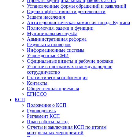
Проекты муниципальных правовых актов
Установленные формы обращений и заявлений
Оценка эффективности деятельности
Защита населения
Антитеррористическая комиссия города Кургана
Полномочия, задачи и функции
Муниципальная служба
Административная реформа
Результаты проверок
Информационные системы
Учрежденные СМИ
Официальные визиты и рабочие поездки
Участие в программах и международное
сотрудничество
Статистическая информация
Контакты
Общественная приемная
ЕГИССО
КСП
Положение о КСП
Руководитель
Регламент КСП
План работы на год
Отчеты и заключения КСП по итогам
контрольных мероприятий