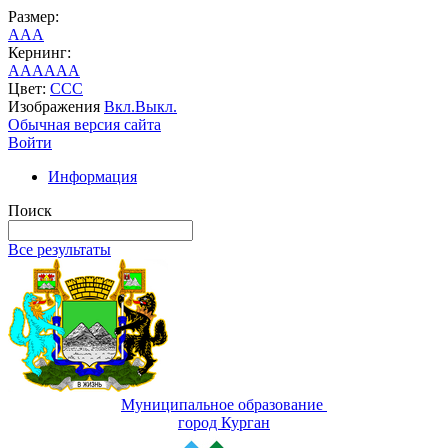
Размер:
A
A
A
Кернинг:
AA
AA
AA
Цвет:
C
C
C
Изображения
Вкл.
Выкл.
Обычная версия сайта
Войти
Информация
Поиск
Все результаты
Муниципальное образование
город Курган