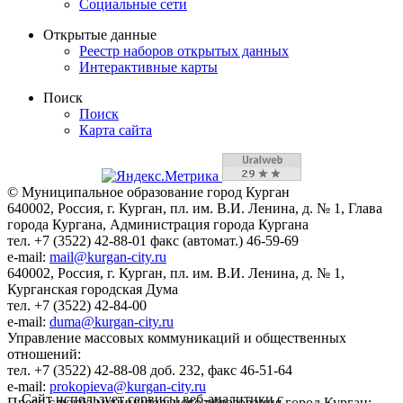
Социальные сети
Открытые данные
Реестр наборов открытых данных
Интерактивные карты
Поиск
Поиск
Карта сайта
© Муниципальное образование город Курган
640002, Россия, г. Курган, пл. им. В.И. Ленина, д. № 1, Глава
города Кургана, Администрация города Кургана
тел. +7 (3522) 42-88-01 факс (автомат.) 46-59-69
e-mail:
mail@kurgan-city.ru
640002, Россия, г. Курган, пл. им. В.И. Ленина, д. № 1,
Курганская городская Дума
тел. +7 (3522) 42-84-00
e-mail:
duma@kurgan-city.ru
Управление массовых коммуникаций и общественных
отношений:
тел. +7 (3522) 42-88-08 доб. 232, факс 46-51-64
e-mail:
prokopieva@kurgan-city.ru
Сайт использует сервисы веб-аналитики с
Пресс-служба муниципального образования город Курган: