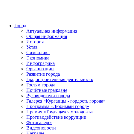
Город
Актуальная информация
Общая информация
История
Устав
Символика
Экономика
Инфографика
Организации
Развитие города
Градостроительная деятельность
Гостям города
Почётные граждане
Руководители города
Галерея «Курганцы - гордость города»
Программа «Любимый город»
Премия «Трудящаяся молодежь»
Противодействие коррупции
Фотогалерея
Видеоновости
Награды