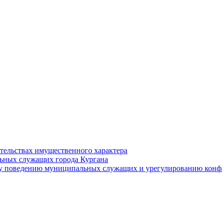
ательствах имущественного характера
ьных служащих города Кургана
у поведению муниципальных служащих и урегулированию конфл