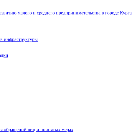
звитию малого и среднего предпринимательства в городе Курга
ов инфраструктуры
адки
ия обращений лиц и принятых мерах