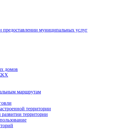
 предоставлении муниципальных услуг
ых домов
 ЖКХ
пальным маршрутам
говли
застроенной территории
м развитии территории
спользование
иторий