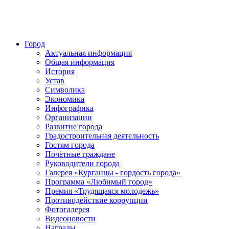
Город
Актуальная информация
Общая информация
История
Устав
Символика
Экономика
Инфографика
Организации
Развитие города
Градостроительная деятельность
Гостям города
Почётные граждане
Руководители города
Галерея «Курганцы - гордость города»
Программа «Любимый город»
Премия «Трудящаяся молодежь»
Противодействие коррупции
Фотогалерея
Видеоновости
Награды