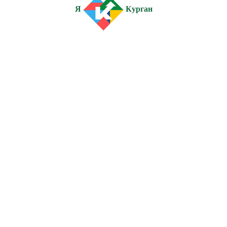
Я
Курган