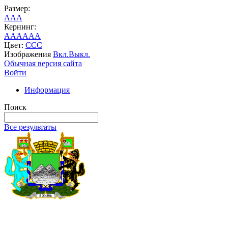
Размер:
A
A
A
Кернинг:
AA
AA
AA
Цвет:
C
C
C
Изображения
Вкл.
Выкл.
Обычная версия сайта
Войти
Информация
Поиск
Все результаты