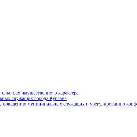
ательствах имущественного характера
ьных служащих города Кургана
у поведению муниципальных служащих и урегулированию конфл