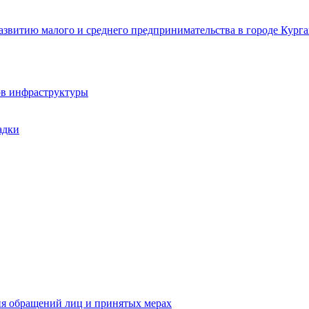
звитию малого и среднего предпринимательства в городе Курга
ов инфраструктуры
адки
ия обращений лиц и принятых мерах