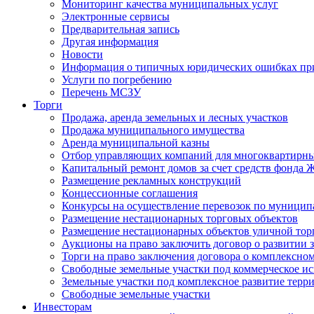
Мониторинг качества муниципальных услуг
Электронные сервисы
Предварительная запись
Другая информация
Новости
Информация о типичных юридических ошибках при
Услуги по погребению
Перечень МСЗУ
Торги
Продажа, аренда земельных и лесных участков
Продажа муниципального имущества
Аренда муниципальной казны
Отбор управляющих компаний для многоквартирн
Капитальный ремонт домов за счет средств фонда
Размещение рекламных конструкций
Концессионные соглашения
Конкурсы на осуществление перевозок по муници
Размещение нестационарных торговых объектов
Размещение нестационарных объектов уличной тор
Аукционы на право заключить договор о развитии 
Торги на право заключения договора о комплексно
Свободные земельные участки под коммерческое и
Земельные участки под комплексное развитие терр
Свободные земельные участки
Инвесторам