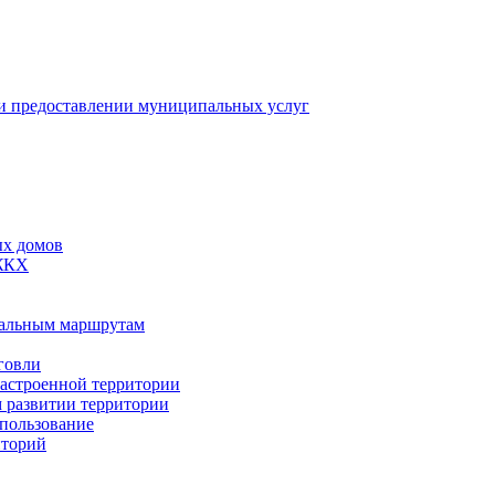
 предоставлении муниципальных услуг
ых домов
 ЖКХ
пальным маршрутам
говли
застроенной территории
м развитии территории
спользование
иторий