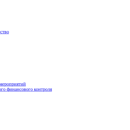
ество
 мероприятий
го финансового контроля