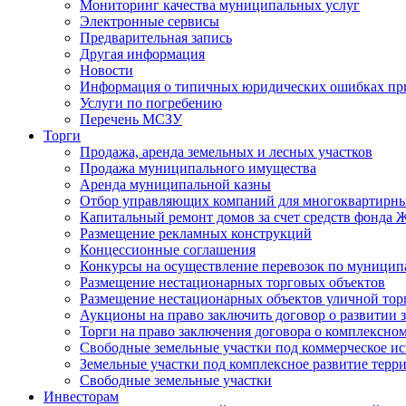
Мониторинг качества муниципальных услуг
Электронные сервисы
Предварительная запись
Другая информация
Новости
Информация о типичных юридических ошибках при
Услуги по погребению
Перечень МСЗУ
Торги
Продажа, аренда земельных и лесных участков
Продажа муниципального имущества
Аренда муниципальной казны
Отбор управляющих компаний для многоквартирн
Капитальный ремонт домов за счет средств фонда
Размещение рекламных конструкций
Концессионные соглашения
Конкурсы на осуществление перевозок по муници
Размещение нестационарных торговых объектов
Размещение нестационарных объектов уличной тор
Аукционы на право заключить договор о развитии 
Торги на право заключения договора о комплексно
Свободные земельные участки под коммерческое и
Земельные участки под комплексное развитие терр
Свободные земельные участки
Инвесторам