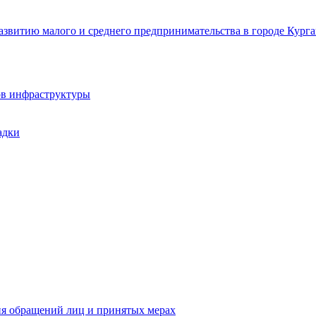
звитию малого и среднего предпринимательства в городе Курга
ов инфраструктуры
адки
ия обращений лиц и принятых мерах