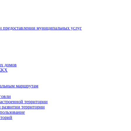
 предоставлении муниципальных услуг
ых домов
 ЖКХ
пальным маршрутам
говли
застроенной территории
м развитии территории
спользование
иторий