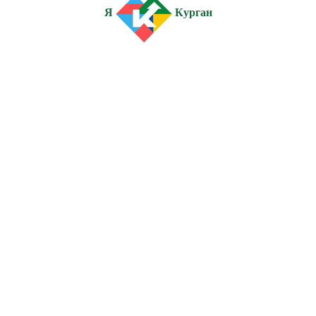
Я
Курган