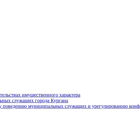
ательствах имущественного характера
ьных служащих города Кургана
у поведению муниципальных служащих и урегулированию конфл