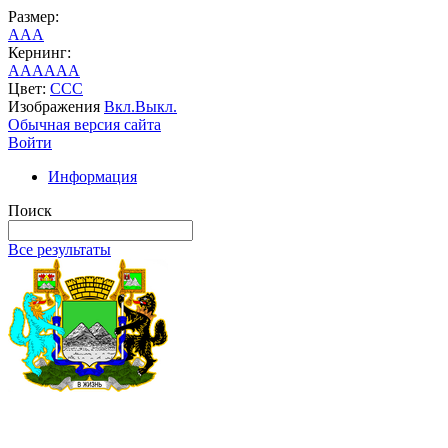
Размер:
A
A
A
Кернинг:
AA
AA
AA
Цвет:
C
C
C
Изображения
Вкл.
Выкл.
Обычная версия сайта
Войти
Информация
Поиск
Все результаты