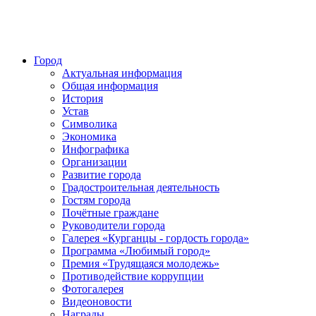
Город
Актуальная информация
Общая информация
История
Устав
Символика
Экономика
Инфографика
Организации
Развитие города
Градостроительная деятельность
Гостям города
Почётные граждане
Руководители города
Галерея «Курганцы - гордость города»
Программа «Любимый город»
Премия «Трудящаяся молодежь»
Противодействие коррупции
Фотогалерея
Видеоновости
Награды