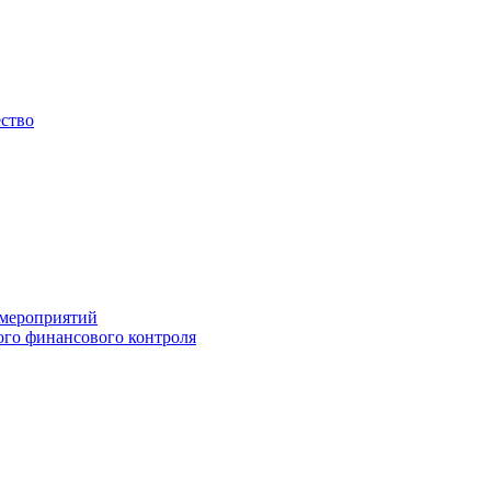
ество
 мероприятий
го финансового контроля