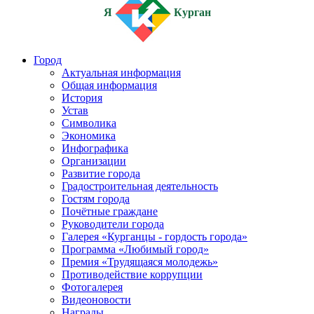
Я
Курган
Город
Актуальная информация
Общая информация
История
Устав
Символика
Экономика
Инфографика
Организации
Развитие города
Градостроительная деятельность
Гостям города
Почётные граждане
Руководители города
Галерея «Курганцы - гордость города»
Программа «Любимый город»
Премия «Трудящаяся молодежь»
Противодействие коррупции
Фотогалерея
Видеоновости
Награды