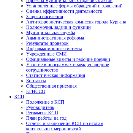
Проекты муниципальных правовых актов
Установленные формы обращений и заявлений
Оценка эффективности деятельности
Защита населения
Антитеррористическая комиссия города Кургана
Полномочия, задачи и функции
Муниципальная служба
Административная реформа
Результаты проверок
Информационные системы
Учрежденные СМИ
Официальные визиты и рабочие поездки
Участие в программах и международное
сотрудничество
Статистическая информация
Контакты
Общественная приемная
ЕГИССО
КСП
Положение о КСП
Руководитель
Регламент КСП
План работы на год
Отчеты и заключения КСП по итогам
контрольных мероприятий