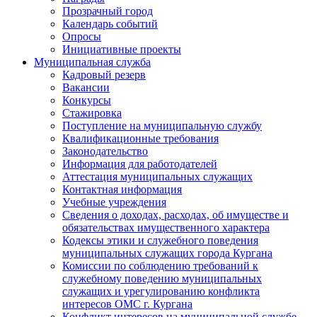
Прозрачный город
Календарь событий
Опросы
Инициативные проекты
Муниципальная служба
Кадровый резерв
Вакансии
Конкурсы
Стажировка
Поступление на муниципальную службу
Квалификационные требования
Законодательство
Информация для работодателей
Аттестация муниципальных служащих
Контактная информация
Учебные учреждения
Сведения о доходах, расходах, об имуществе и
обязательствах имущественного характера
Кодексы этики и служебного поведения
муниципальных служащих города Кургана
Комиссии по соблюдению требований к
служебному поведению муниципальных
служащих и урегулированию конфликта
интересов ОМС г. Кургана
Конфликт интересов на муниципальной службе