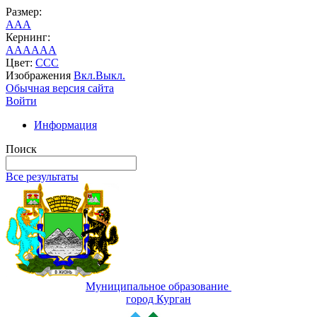
Размер:
A
A
A
Кернинг:
AA
AA
AA
Цвет:
C
C
C
Изображения
Вкл.
Выкл.
Обычная версия сайта
Войти
Информация
Поиск
Все результаты
Муниципальное образование
город Курган