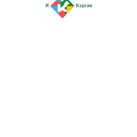
Я
Курган