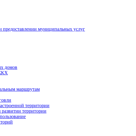
 предоставлении муниципальных услуг
ых домов
 ЖКХ
пальным маршрутам
говли
застроенной территории
м развитии территории
спользование
иторий