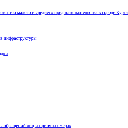
звитию малого и среднего предпринимательства в городе Курга
ов инфраструктуры
адки
ия обращений лиц и принятых мерах