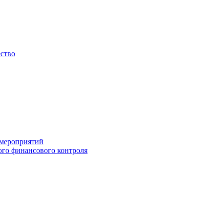
ество
 мероприятий
го финансового контроля