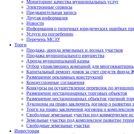
Мониторинг качества муниципальных услуг
Электронные сервисы
Предварительная запись
Другая информация
Новости
Информация о типичных юридических ошибках при
Услуги по погребению
Перечень МСЗУ
Торги
Продажа, аренда земельных и лесных участков
Продажа муниципального имущества
Аренда муниципальной казны
Отбор управляющих компаний для многоквартирн
Капитальный ремонт домов за счет средств фонда
Размещение рекламных конструкций
Концессионные соглашения
Конкурсы на осуществление перевозок по муници
Размещение нестационарных торговых объектов
Размещение нестационарных объектов уличной тор
Аукционы на право заключить договор о развитии 
Торги на право заключения договора о комплексно
Свободные земельные участки под коммерческое и
Земельные участки под комплексное развитие терр
Свободные земельные участки
Инвесторам