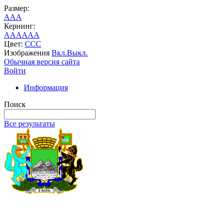
Размер:
A
A
A
Кернинг:
AA
AA
AA
Цвет:
C
C
C
Изображения
Вкл.
Выкл.
Обычная версия сайта
Войти
Информация
Поиск
Все результаты