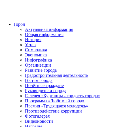
Город
Актуальная информация
Общая информация
История
Устав
Символика
Экономика
Инфографика
Организации
Развитие города
Градостроительная деятельность
Гостям города
Почётные граждане
Руководители города
Галерея «Курганцы - гордость города»
Программа «Любимый город»
Премия «Трудящаяся молодежь»
Противодействие коррупции
Фотогалерея
Видеоновости
Награды