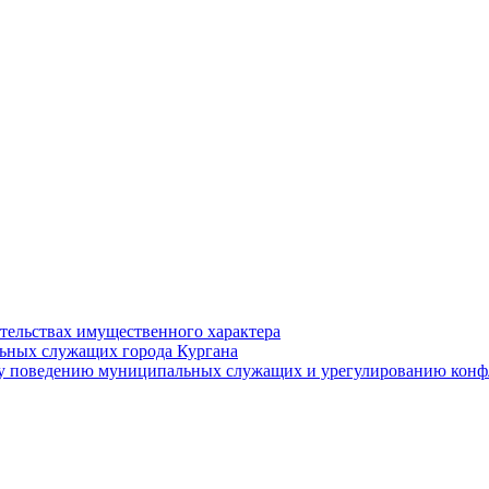
ательствах имущественного характера
ьных служащих города Кургана
у поведению муниципальных служащих и урегулированию конфл