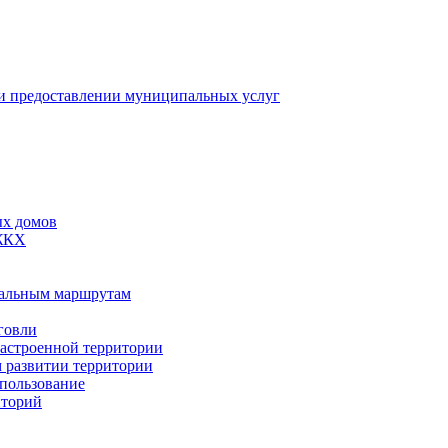
 предоставлении муниципальных услуг
ых домов
 ЖКХ
пальным маршрутам
говли
застроенной территории
м развитии территории
спользование
иторий