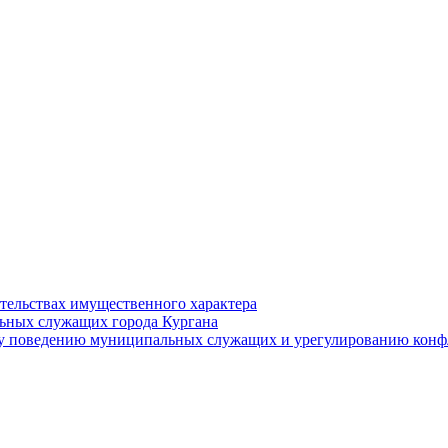
ательствах имущественного характера
ьных служащих города Кургана
у поведению муниципальных служащих и урегулированию конфл