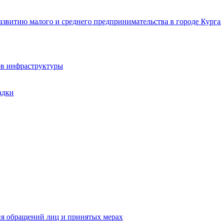
звитию малого и среднего предпринимательства в городе Курга
ов инфраструктуры
адки
ия обращений лиц и принятых мерах