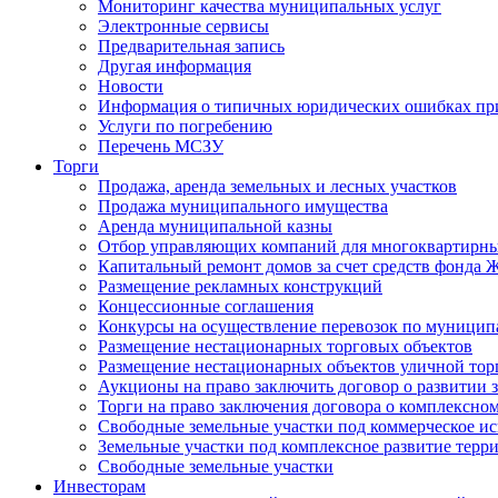
Мониторинг качества муниципальных услуг
Электронные сервисы
Предварительная запись
Другая информация
Новости
Информация о типичных юридических ошибках при
Услуги по погребению
Перечень МСЗУ
Торги
Продажа, аренда земельных и лесных участков
Продажа муниципального имущества
Аренда муниципальной казны
Отбор управляющих компаний для многоквартирн
Капитальный ремонт домов за счет средств фонда
Размещение рекламных конструкций
Концессионные соглашения
Конкурсы на осуществление перевозок по муници
Размещение нестационарных торговых объектов
Размещение нестационарных объектов уличной тор
Аукционы на право заключить договор о развитии 
Торги на право заключения договора о комплексно
Свободные земельные участки под коммерческое и
Земельные участки под комплексное развитие терр
Свободные земельные участки
Инвесторам