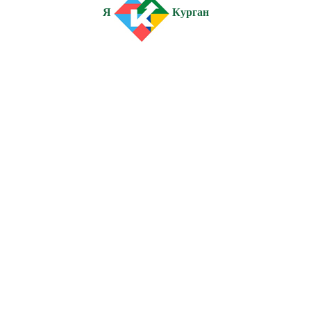
Я
Курган