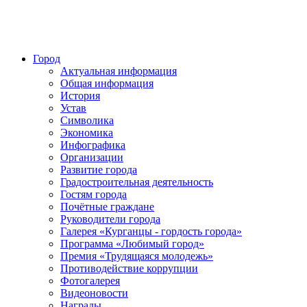
Город
Актуальная информация
Общая информация
История
Устав
Символика
Экономика
Инфографика
Организации
Развитие города
Градостроительная деятельность
Гостям города
Почётные граждане
Руководители города
Галерея «Курганцы - гордость города»
Программа «Любимый город»
Премия «Трудящаяся молодежь»
Противодействие коррупции
Фотогалерея
Видеоновости
Награды