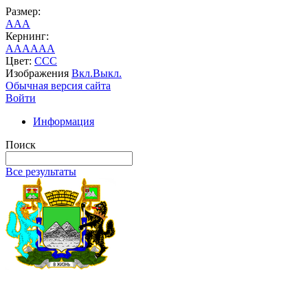
Размер:
A
A
A
Кернинг:
AA
AA
AA
Цвет:
C
C
C
Изображения
Вкл.
Выкл.
Обычная версия сайта
Войти
Информация
Поиск
Все результаты