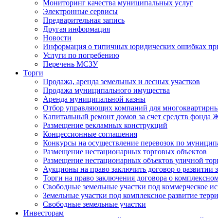
Мониторинг качества муниципальных услуг
Электронные сервисы
Предварительная запись
Другая информация
Новости
Информация о типичных юридических ошибках при
Услуги по погребению
Перечень МСЗУ
Торги
Продажа, аренда земельных и лесных участков
Продажа муниципального имущества
Аренда муниципальной казны
Отбор управляющих компаний для многоквартирн
Капитальный ремонт домов за счет средств фонда
Размещение рекламных конструкций
Концессионные соглашения
Конкурсы на осуществление перевозок по муници
Размещение нестационарных торговых объектов
Размещение нестационарных объектов уличной тор
Аукционы на право заключить договор о развитии 
Торги на право заключения договора о комплексно
Свободные земельные участки под коммерческое и
Земельные участки под комплексное развитие терр
Свободные земельные участки
Инвесторам