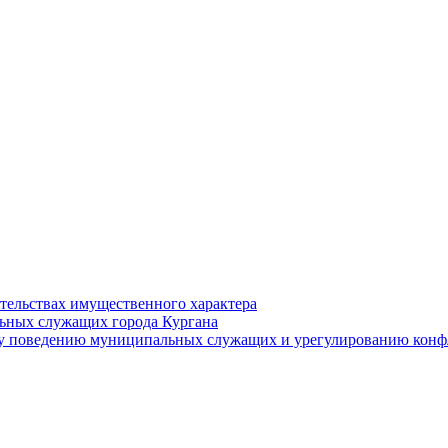
ательствах имущественного характера
ьных служащих города Кургана
у поведению муниципальных служащих и урегулированию конфл