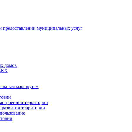
 предоставлении муниципальных услуг
ых домов
 ЖКХ
пальным маршрутам
говли
застроенной территории
м развитии территории
спользование
иторий