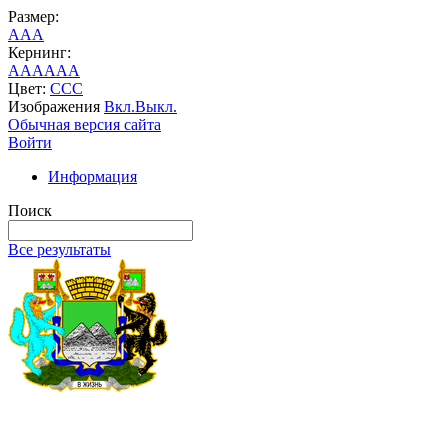
Размер:
A
A
A
Кернинг:
AA
AA
AA
Цвет:
C
C
C
Изображения
Вкл.
Выкл.
Обычная версия сайта
Войти
Информация
Поиск
Все результаты