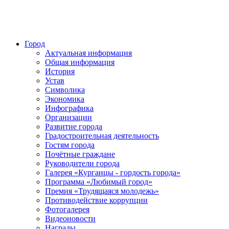
Город
Актуальная информация
Общая информация
История
Устав
Символика
Экономика
Инфографика
Организации
Развитие города
Градостроительная деятельность
Гостям города
Почётные граждане
Руководители города
Галерея «Курганцы - гордость города»
Программа «Любимый город»
Премия «Трудящаяся молодежь»
Противодействие коррупции
Фотогалерея
Видеоновости
Награды