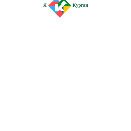
Я
Курган