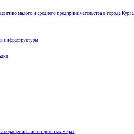
звитию малого и среднего предпринимательства в городе Курга
ов инфраструктуры
адки
ия обращений лиц и принятых мерах