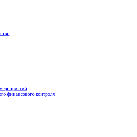
ество
 мероприятий
го финансового контроля