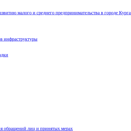
звитию малого и среднего предпринимательства в городе Курга
ов инфраструктуры
адки
ия обращений лиц и принятых мерах