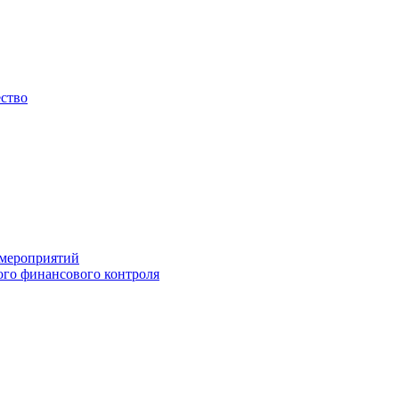
ество
 мероприятий
го финансового контроля