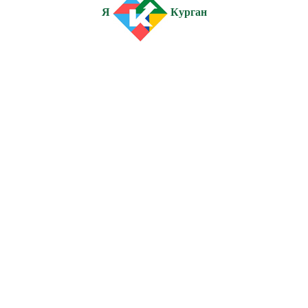
Я
Курган