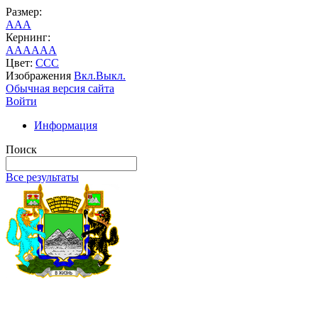
Размер:
A
A
A
Кернинг:
AA
AA
AA
Цвет:
C
C
C
Изображения
Вкл.
Выкл.
Обычная версия сайта
Войти
Информация
Поиск
Все результаты