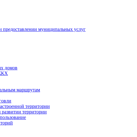
 предоставлении муниципальных услуг
ых домов
 ЖКХ
пальным маршрутам
говли
застроенной территории
м развитии территории
спользование
иторий