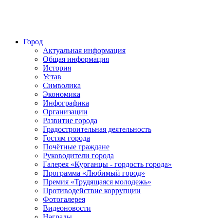
Город
Актуальная информация
Общая информация
История
Устав
Символика
Экономика
Инфографика
Организации
Развитие города
Градостроительная деятельность
Гостям города
Почётные граждане
Руководители города
Галерея «Курганцы - гордость города»
Программа «Любимый город»
Премия «Трудящаяся молодежь»
Противодействие коррупции
Фотогалерея
Видеоновости
Награды