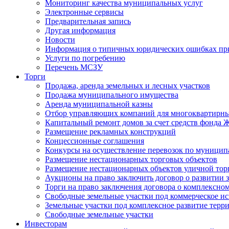
Мониторинг качества муниципальных услуг
Электронные сервисы
Предварительная запись
Другая информация
Новости
Информация о типичных юридических ошибках при
Услуги по погребению
Перечень МСЗУ
Торги
Продажа, аренда земельных и лесных участков
Продажа муниципального имущества
Аренда муниципальной казны
Отбор управляющих компаний для многоквартирн
Капитальный ремонт домов за счет средств фонда
Размещение рекламных конструкций
Концессионные соглашения
Конкурсы на осуществление перевозок по муници
Размещение нестационарных торговых объектов
Размещение нестационарных объектов уличной тор
Аукционы на право заключить договор о развитии 
Торги на право заключения договора о комплексно
Свободные земельные участки под коммерческое и
Земельные участки под комплексное развитие терр
Свободные земельные участки
Инвесторам