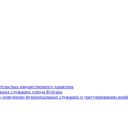
ательствах имущественного характера
ьных служащих города Кургана
у поведению муниципальных служащих и урегулированию конфл