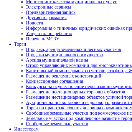
Мониторинг качества муниципальных услуг
Электронные сервисы
Предварительная запись
Другая информация
Новости
Информация о типичных юридических ошибках при
Услуги по погребению
Перечень МСЗУ
Торги
Продажа, аренда земельных и лесных участков
Продажа муниципального имущества
Аренда муниципальной казны
Отбор управляющих компаний для многоквартирн
Капитальный ремонт домов за счет средств фонда
Размещение рекламных конструкций
Концессионные соглашения
Конкурсы на осуществление перевозок по муници
Размещение нестационарных торговых объектов
Размещение нестационарных объектов уличной тор
Аукционы на право заключить договор о развитии 
Торги на право заключения договора о комплексно
Свободные земельные участки под коммерческое и
Земельные участки под комплексное развитие терр
Свободные земельные участки
Инвесторам