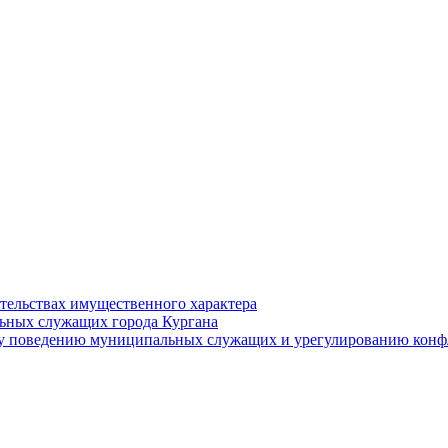
ательствах имущественного характера
ьных служащих города Кургана
у поведению муниципальных служащих и урегулированию конфл