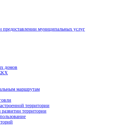
 предоставлении муниципальных услуг
ых домов
 ЖКХ
пальным маршрутам
говли
застроенной территории
м развитии территории
спользование
иторий