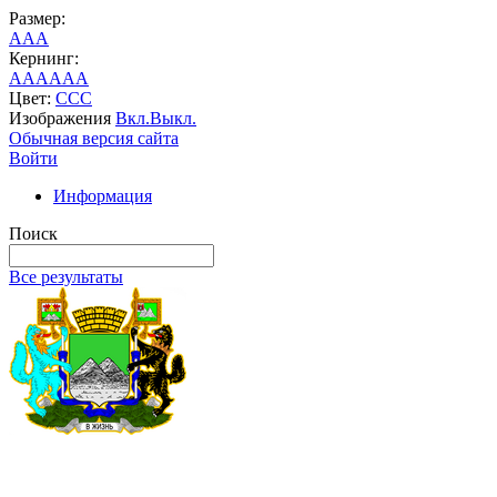
Размер:
A
A
A
Кернинг:
AA
AA
AA
Цвет:
C
C
C
Изображения
Вкл.
Выкл.
Обычная версия сайта
Войти
Информация
Поиск
Все результаты