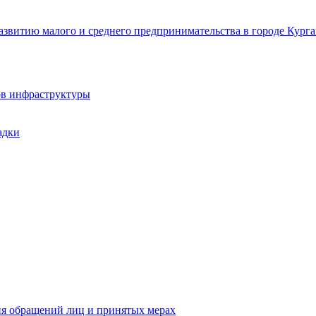
звитию малого и среднего предпринимательства в городе Курга
ов инфраструктуры
адки
ия обращений лиц и принятых мерах