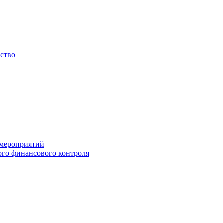
ество
 мероприятий
го финансового контроля