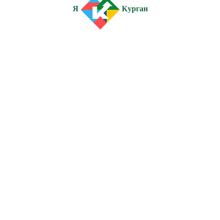
Я
Курган