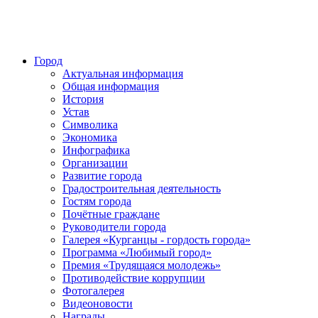
Город
Актуальная информация
Общая информация
История
Устав
Символика
Экономика
Инфографика
Организации
Развитие города
Градостроительная деятельность
Гостям города
Почётные граждане
Руководители города
Галерея «Курганцы - гордость города»
Программа «Любимый город»
Премия «Трудящаяся молодежь»
Противодействие коррупции
Фотогалерея
Видеоновости
Награды