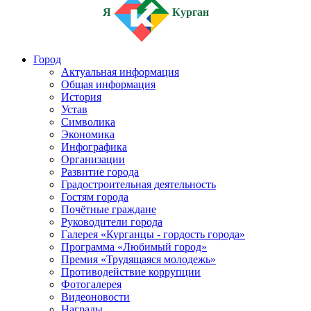
Я
Курган
Город
Актуальная информация
Общая информация
История
Устав
Символика
Экономика
Инфографика
Организации
Развитие города
Градостроительная деятельность
Гостям города
Почётные граждане
Руководители города
Галерея «Курганцы - гордость города»
Программа «Любимый город»
Премия «Трудящаяся молодежь»
Противодействие коррупции
Фотогалерея
Видеоновости
Награды