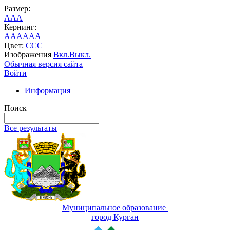
Размер:
A
A
A
Кернинг:
AA
AA
AA
Цвет:
C
C
C
Изображения
Вкл.
Выкл.
Обычная версия сайта
Войти
Информация
Поиск
Все результаты
Муниципальное образование
город Курган