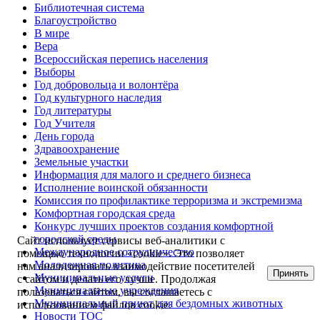
Библиотечная система
Благоустройство
В мире
Вера
Всероссийская перепись населения
Выборы
Год добровольца и волонтёра
Год культурного наследия
Год литературы
Год Учителя
День города
Здравоохранение
Земельные участки
Информация для малого и среднего бизнеса
Исполнение воинской обязанности
Комиссия по профилактике терроризма и экстремизма
Комфортная городская среда
Конкурс лучших проектов создания комфортной
городской среды
Сайт использует сервисы веб-аналитики с
Международное сотрудничество
помощью технологии «cookie». Это позволяет
Молодежная политика
нам анализировать взаимодействие посетителей
Принять
Муниципальные услуги
с сайтом и делать его лучше. Продолжая
Муниципальные учреждения
пользоваться сайтом, вы соглашаетесь с
Муниципальный приют для бездомных животных
использованием файлов cookie.
Новости ТОС