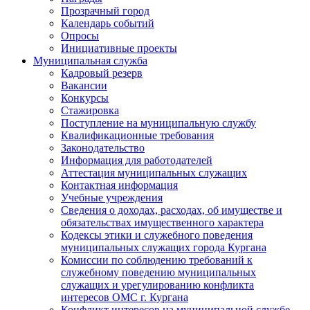
Прозрачный город
Календарь событий
Опросы
Инициативные проекты
Муниципальная служба
Кадровый резерв
Вакансии
Конкурсы
Стажировка
Поступление на муниципальную службу
Квалификационные требования
Законодательство
Информация для работодателей
Аттестация муниципальных служащих
Контактная информация
Учебные учреждения
Сведения о доходах, расходах, об имуществе и
обязательствах имущественного характера
Кодексы этики и служебного поведения
муниципальных служащих города Кургана
Комиссии по соблюдению требований к
служебному поведению муниципальных
служащих и урегулированию конфликта
интересов ОМС г. Кургана
Конфликт интересов на муниципальной службе