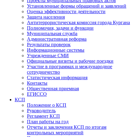
Проекты муниципальных правовых актов
Установленные формы обращений и заявлений
Оценка эффективности деятельности
Защита населения
Антитеррористическая комиссия города Кургана
Полномочия, задачи и функции
Муниципальная служба
Административная реформа
Результаты проверок
Информационные системы
Учрежденные СМИ
Официальные визиты и рабочие поездки
Участие в программах и международное
сотрудничество
Статистическая информация
Контакты
Общественная приемная
ЕГИССО
КСП
Положение о КСП
Руководитель
Регламент КСП
План работы на год
Отчеты и заключения КСП по итогам
контрольных мероприятий