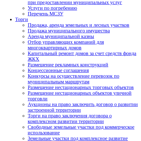
при предоставлении муниципальных услуг
Услуги по погребению
Перечень МСЗУ
Торги
Продажа, аренда земельных и лесных участков
Продажа муниципального имущества
Аренда муниципальной казны
Отбор управляющих компаний для
многоквартирных домов
Капитальный ремонт домов за счет средств фонда
ЖКХ
Размещение рекламных конструкций
Концессионные соглашения
Конкурсы на осуществление перевозок по
муниципальным маршрутам
Размещение нестационарных торговых объектов
Размещение нестационарных объектов уличной
торговли
Аукционы на право заключить договор о развитии
застроенной территории
Торги на право заключения договора о
комплексном развитии территории
Свободные земельные участки под коммерческое
использование
Земельные участки под комплексное развитие