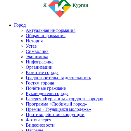
Я
Курган
Город
Актуальная информация
Общая информация
История
Устав
Символика
Экономика
Инфографика
Организации
Развитие города
Градостроительная деятельность
Гостям города
Почётные граждане
Руководители города
Галерея «Курганцы - гордость города»
Программа «Любимый город»
Премия «Трудящаяся молодежь»
Противодействие коррупции
Фотогалерея
Видеоновости
Награды