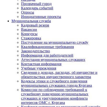
Прозрачный город
Календарь событий
Опросы
Инициативные проекты
Муниципальная служба
Кадровый резерв
Вакансии
Конкурсы
Стажировка
Поступление на муниципальную службу
Квалификационные требования
Законодательство
Информация для работодателей
Аттестация муниципальных служащих
Контактная информация
Учебные учреждения
Сведения о доходах, расходах, об имуществе и
обязательствах имущественного характера
Кодексы этики и служебного поведения
муниципальных служащих города Кургана
Комиссии по соблюдению требований к
служебному поведению муниципальных
служащих и урегулированию конфликта
интересов ОМС г. Кургана
Конфликт интересов на муниципальной службе