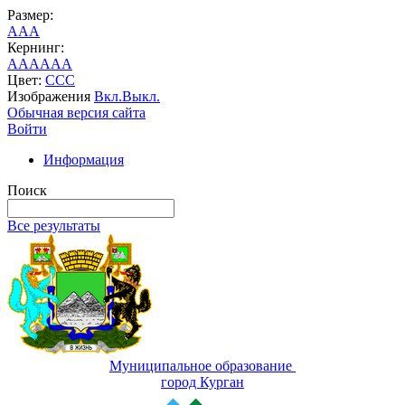
Размер:
A
A
A
Кернинг:
AA
AA
AA
Цвет:
C
C
C
Изображения
Вкл.
Выкл.
Обычная версия сайта
Войти
Информация
Поиск
Все результаты
Муниципальное образование
город Курган