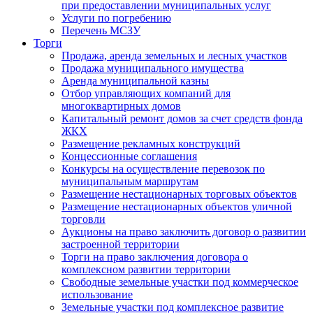
при предоставлении муниципальных услуг
Услуги по погребению
Перечень МСЗУ
Торги
Продажа, аренда земельных и лесных участков
Продажа муниципального имущества
Аренда муниципальной казны
Отбор управляющих компаний для
многоквартирных домов
Капитальный ремонт домов за счет средств фонда
ЖКХ
Размещение рекламных конструкций
Концессионные соглашения
Конкурсы на осуществление перевозок по
муниципальным маршрутам
Размещение нестационарных торговых объектов
Размещение нестационарных объектов уличной
торговли
Аукционы на право заключить договор о развитии
застроенной территории
Торги на право заключения договора о
комплексном развитии территории
Свободные земельные участки под коммерческое
использование
Земельные участки под комплексное развитие