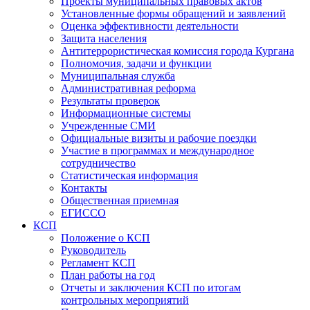
Проекты муниципальных правовых актов
Установленные формы обращений и заявлений
Оценка эффективности деятельности
Защита населения
Антитеррористическая комиссия города Кургана
Полномочия, задачи и функции
Муниципальная служба
Административная реформа
Результаты проверок
Информационные системы
Учрежденные СМИ
Официальные визиты и рабочие поездки
Участие в программах и международное
сотрудничество
Статистическая информация
Контакты
Общественная приемная
ЕГИССО
КСП
Положение о КСП
Руководитель
Регламент КСП
План работы на год
Отчеты и заключения КСП по итогам
контрольных мероприятий