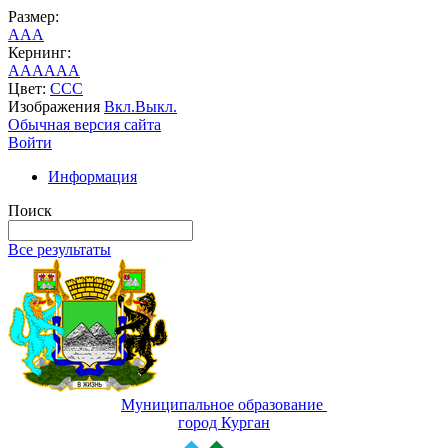
Размер:
A
A
A
Кернинг:
AA
AA
AA
Цвет:
C
C
C
Изображения
Вкл.
Выкл.
Обычная версия сайта
Войти
Информация
Поиск
Все результаты
Муниципальное образование
город Курган