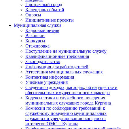
Прозрачный город
Календарь событий
Опросы
Инициативные проекты
Муниципальная служба
Кадровый резерв
Вакансии
Конкурсы
Стажировка
Поступление на муниципальную службу
Квалификационные требования
Законодательство
Информация для работодателей
Аттестация муниципальных служащих
Контактная информация
Учебные учреждения
Сведения о доходах, расходах, об имуществе и
обязательствах имущественного характера
Кодексы этики и служебного поведения
муниципальных служащих города Кургана
Комиссии по соблюдению требований к
служебному поведению муниципальных
служащих и урегулированию конфликта
интересов ОМС г. Кургана
Конфликт интересов на муниципальной службе