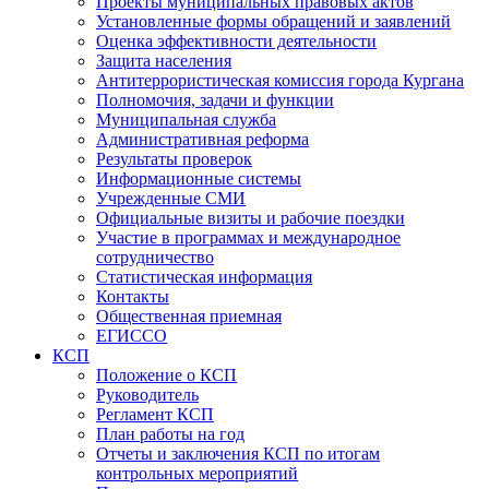
Проекты муниципальных правовых актов
Установленные формы обращений и заявлений
Оценка эффективности деятельности
Защита населения
Антитеррористическая комиссия города Кургана
Полномочия, задачи и функции
Муниципальная служба
Административная реформа
Результаты проверок
Информационные системы
Учрежденные СМИ
Официальные визиты и рабочие поездки
Участие в программах и международное
сотрудничество
Статистическая информация
Контакты
Общественная приемная
ЕГИССО
КСП
Положение о КСП
Руководитель
Регламент КСП
План работы на год
Отчеты и заключения КСП по итогам
контрольных мероприятий