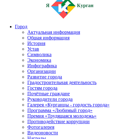
Я
Курган
Город
Актуальная информация
Общая информация
История
Устав
Символика
Экономика
Инфографика
Организации
Развитие города
Градостроительная деятельность
Гостям города
Почётные граждане
Руководители города
Галерея «Курганцы - гордость города»
Программа «Любимый город»
Премия «Трудящаяся молодежь»
Противодействие коррупции
Фотогалерея
Видеоновости
Награды