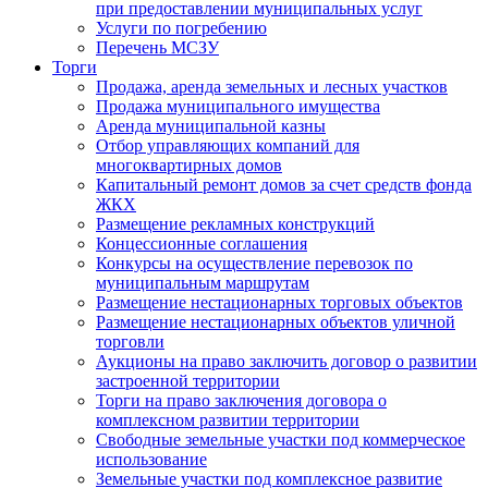
при предоставлении муниципальных услуг
Услуги по погребению
Перечень МСЗУ
Торги
Продажа, аренда земельных и лесных участков
Продажа муниципального имущества
Аренда муниципальной казны
Отбор управляющих компаний для
многоквартирных домов
Капитальный ремонт домов за счет средств фонда
ЖКХ
Размещение рекламных конструкций
Концессионные соглашения
Конкурсы на осуществление перевозок по
муниципальным маршрутам
Размещение нестационарных торговых объектов
Размещение нестационарных объектов уличной
торговли
Аукционы на право заключить договор о развитии
застроенной территории
Торги на право заключения договора о
комплексном развитии территории
Свободные земельные участки под коммерческое
использование
Земельные участки под комплексное развитие