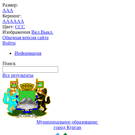
Размер:
A
A
A
Кернинг:
AA
AA
AA
Цвет:
C
C
C
Изображения
Вкл.
Выкл.
Обычная версия сайта
Войти
Информация
Поиск
Все результаты
Муниципальное образование
город Курган