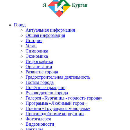
Я
Курган
Город
Актуальная информация
Общая информация
История
Устав
Символика
Экономика
Инфографика
Организации
Развитие города
Градостроительная деятельность
Гостям города
Почётные граждане
Руководители города
Галерея «Курганцы - гордость города»
Программа «Любимый город»
Премия «Трудящаяся молодежь»
Противодействие коррупции
Фотогалерея
Видеоновости
Награды