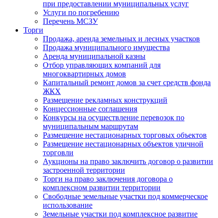
при предоставлении муниципальных услуг
Услуги по погребению
Перечень МСЗУ
Торги
Продажа, аренда земельных и лесных участков
Продажа муниципального имущества
Аренда муниципальной казны
Отбор управляющих компаний для
многоквартирных домов
Капитальный ремонт домов за счет средств фонда
ЖКХ
Размещение рекламных конструкций
Концессионные соглашения
Конкурсы на осуществление перевозок по
муниципальным маршрутам
Размещение нестационарных торговых объектов
Размещение нестационарных объектов уличной
торговли
Аукционы на право заключить договор о развитии
застроенной территории
Торги на право заключения договора о
комплексном развитии территории
Свободные земельные участки под коммерческое
использование
Земельные участки под комплексное развитие