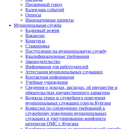
Прозрачный город
Календарь событий
Опросы
Инициативные проекты
Муниципальная служба
Кадровый резерв
Вакансии
Конкурсы
Стажировка
Поступление на муниципальную службу
Квалификационные требования
Законодательство
Информация для работодателей
Аттестация муниципальных служащих
Контактная информация
Учебные учреждения
Сведения о доходах, расходах, об имуществе и
обязательствах имущественного характера
Кодексы этики и служебного поведения
муниципальных служащих города Кургана
Комиссии по соблюдению требований к
служебному поведению муниципальных
служащих и урегулированию конфликта
интересов ОМС г. Кургана
Конфликт интересов на муниципальной службе