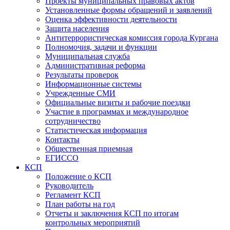
Проекты муниципальных правовых актов
Установленные формы обращений и заявлений
Оценка эффективности деятельности
Защита населения
Антитеррористическая комиссия города Кургана
Полномочия, задачи и функции
Муниципальная служба
Административная реформа
Результаты проверок
Информационные системы
Учрежденные СМИ
Официальные визиты и рабочие поездки
Участие в программах и международное
сотрудничество
Статистическая информация
Контакты
Общественная приемная
ЕГИССО
КСП
Положение о КСП
Руководитель
Регламент КСП
План работы на год
Отчеты и заключения КСП по итогам
контрольных мероприятий