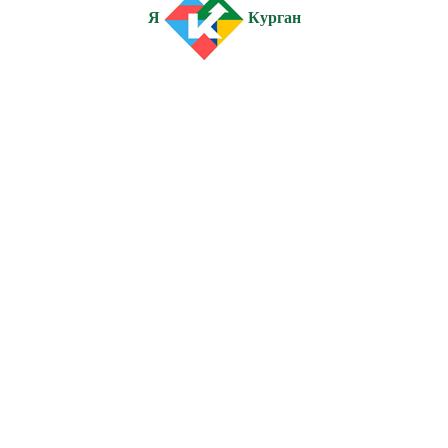
Я
Курган