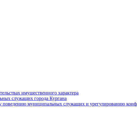
ательствах имущественного характера
ьных служащих города Кургана
у поведению муниципальных служащих и урегулированию конфл