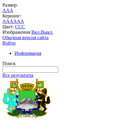
Размер:
A
A
A
Кернинг:
AA
AA
AA
Цвет:
C
C
C
Изображения
Вкл.
Выкл.
Обычная версия сайта
Войти
Информация
Поиск
Все результаты