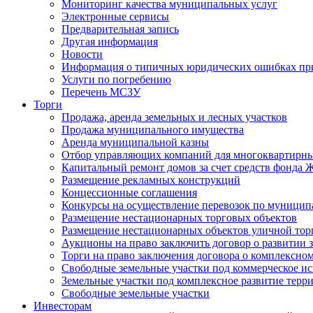
Мониторинг качества муниципальных услуг
Электронные сервисы
Предварительная запись
Другая информация
Новости
Информация о типичных юридических ошибках при
Услуги по погребению
Перечень МСЗУ
Торги
Продажа, аренда земельных и лесных участков
Продажа муниципального имущества
Аренда муниципальной казны
Отбор управляющих компаний для многоквартирн
Капитальный ремонт домов за счет средств фонда
Размещение рекламных конструкций
Концессионные соглашения
Конкурсы на осуществление перевозок по муници
Размещение нестационарных торговых объектов
Размещение нестационарных объектов уличной тор
Аукционы на право заключить договор о развитии 
Торги на право заключения договора о комплексно
Свободные земельные участки под коммерческое и
Земельные участки под комплексное развитие терр
Свободные земельные участки
Инвесторам