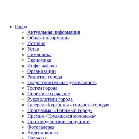
Город
Актуальная информация
Общая информация
История
Устав
Символика
Экономика
Инфографика
Организации
Развитие города
Градостроительная деятельность
Гостям города
Почётные граждане
Руководители города
Галерея «Курганцы - гордость города»
Программа «Любимый город»
Премия «Трудящаяся молодежь»
Противодействие коррупции
Фотогалерея
Видеоновости
Награды