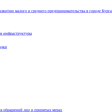
звитию малого и среднего предпринимательства в городе Курга
ов инфраструктуры
адки
ия обращений лиц и принятых мерах