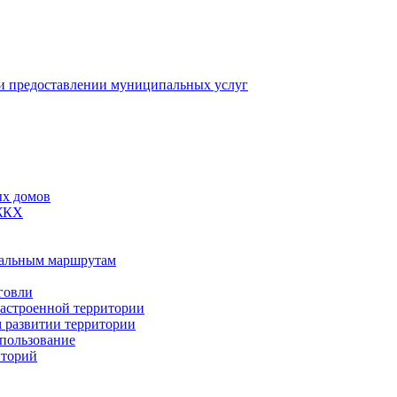
 предоставлении муниципальных услуг
ых домов
 ЖКХ
пальным маршрутам
говли
застроенной территории
м развитии территории
спользование
иторий