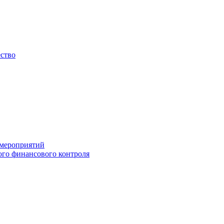
ество
 мероприятий
го финансового контроля