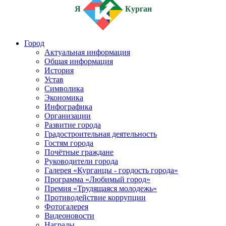
Я
Курган
Город
Актуальная информация
Общая информация
История
Устав
Символика
Экономика
Инфографика
Организации
Развитие города
Градостроительная деятельность
Гостям города
Почётные граждане
Руководители города
Галерея «Курганцы - гордость города»
Программа «Любимый город»
Премия «Трудящаяся молодежь»
Противодействие коррупции
Фотогалерея
Видеоновости
Награды