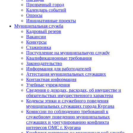
Прозрачный город
Календарь событий
Опросы
Инициативные проекты
Муниципальная служба
Кадровый резерв
Вакансии
Конкурсы
Стажировка
Поступление на муниципальную службу
Квалификационные требования
Законодательство
Информация для работодателей
Аттестация муниципальных служащих
Контактная информация
Учебные учреждения
Сведения о доходах, расходах, об имуществе и
обязательствах имущественного характера
Кодексы этики и служебного поведения
муниципальных служащих города Кургана
Комиссии по соблюдению требований к
служебному поведению муниципальных
служащих и урегулированию конфликта
интересов ОМС г. Кургана
Конфликт интересов на муниципальной службе