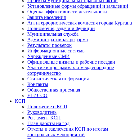
Проекты муниципальных правовых актов
Установленные формы обращений и заявлений
Оценка эффективности деятельности
Защита населения
Антитеррористическая комиссия города Кургана
Полномочия, задачи и функции
Муниципальная служба
Административная реформа
Результаты проверок
Информационные системы
Учрежденные СМИ
Официальные визиты и рабочие поездки
Участие в программах и международное
сотрудничество
Статистическая информация
Контакты
Общественная приемная
ЕГИССО
КСП
Положение о КСП
Руководитель
Регламент КСП
План работы на год
Отчеты и заключения КСП по итогам
контрольных мероприятий