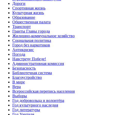
Дороги
Спортивная жизнь
Культурная жизнь
Образование
Общественная палата
Транспорт
Гранты Главы города
Жилищно-коммунальное хозяйство
Социальная политика
Город без наркотиков
Антикризис
Погода
Навстречу Победе!
Административная комиссия
Безопасность
Библиотечная система
Благоустройство
В мире
Вера
Всероссийская перепись населения
Выборы
Год добровольца и волонтёра
Год культурного наследия
Год литературы
Год Учителя