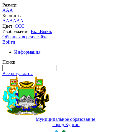
Размер:
A
A
A
Кернинг:
AA
AA
AA
Цвет:
C
C
C
Изображения
Вкл.
Выкл.
Обычная версия сайта
Войти
Информация
Поиск
Все результаты
Муниципальное образование
город Курган