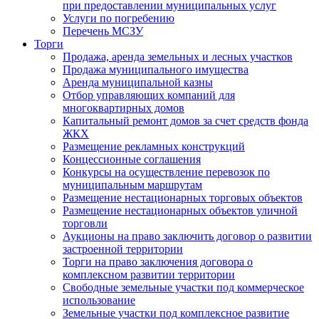
при предоставлении муниципальных услуг
Услуги по погребению
Перечень МСЗУ
Торги
Продажа, аренда земельных и лесных участков
Продажа муниципального имущества
Аренда муниципальной казны
Отбор управляющих компаний для
многоквартирных домов
Капитальный ремонт домов за счет средств фонда
ЖКХ
Размещение рекламных конструкций
Концессионные соглашения
Конкурсы на осуществление перевозок по
муниципальным маршрутам
Размещение нестационарных торговых объектов
Размещение нестационарных объектов уличной
торговли
Аукционы на право заключить договор о развитии
застроенной территории
Торги на право заключения договора о
комплексном развитии территории
Свободные земельные участки под коммерческое
использование
Земельные участки под комплексное развитие