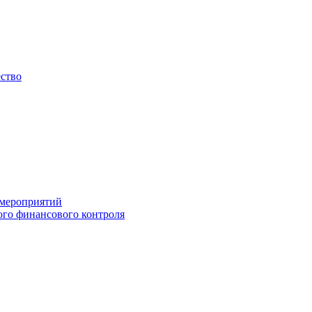
ество
 мероприятий
го финансового контроля