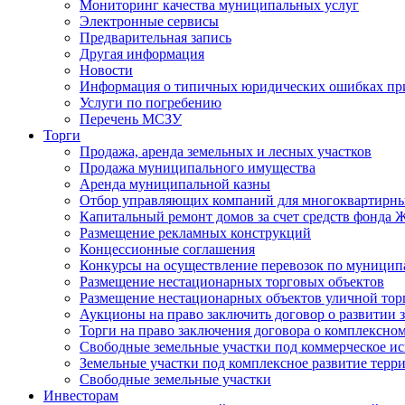
Мониторинг качества муниципальных услуг
Электронные сервисы
Предварительная запись
Другая информация
Новости
Информация о типичных юридических ошибках при
Услуги по погребению
Перечень МСЗУ
Торги
Продажа, аренда земельных и лесных участков
Продажа муниципального имущества
Аренда муниципальной казны
Отбор управляющих компаний для многоквартирн
Капитальный ремонт домов за счет средств фонда
Размещение рекламных конструкций
Концессионные соглашения
Конкурсы на осуществление перевозок по муници
Размещение нестационарных торговых объектов
Размещение нестационарных объектов уличной тор
Аукционы на право заключить договор о развитии 
Торги на право заключения договора о комплексно
Свободные земельные участки под коммерческое и
Земельные участки под комплексное развитие терр
Свободные земельные участки
Инвесторам