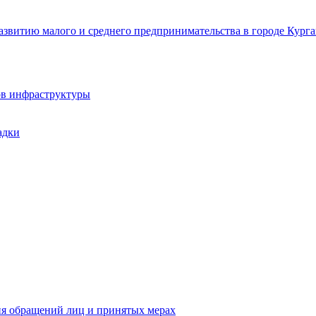
звитию малого и среднего предпринимательства в городе Курга
ов инфраструктуры
адки
ия обращений лиц и принятых мерах