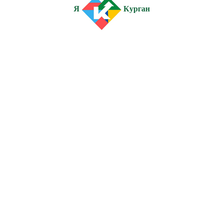
Я
Курган