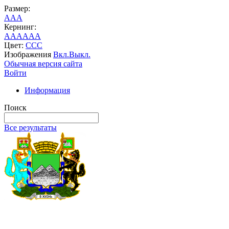
Размер:
A
A
A
Кернинг:
AA
AA
AA
Цвет:
C
C
C
Изображения
Вкл.
Выкл.
Обычная версия сайта
Войти
Информация
Поиск
Все результаты