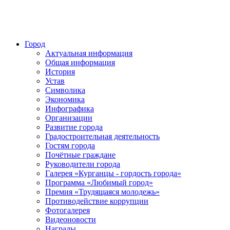
Город
Актуальная информация
Общая информация
История
Устав
Символика
Экономика
Инфографика
Организации
Развитие города
Градостроительная деятельность
Гостям города
Почётные граждане
Руководители города
Галерея «Курганцы - гордость города»
Программа «Любимый город»
Премия «Трудящаяся молодежь»
Противодействие коррупции
Фотогалерея
Видеоновости
Награды