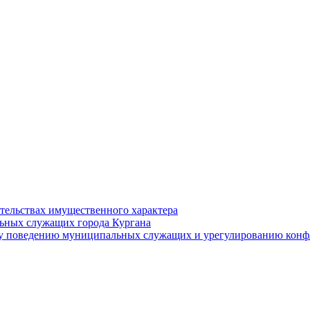
ательствах имущественного характера
ьных служащих города Кургана
у поведению муниципальных служащих и урегулированию конфл