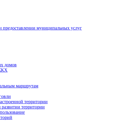
 предоставлении муниципальных услуг
ых домов
 ЖКХ
пальным маршрутам
говли
застроенной территории
м развитии территории
спользование
иторий