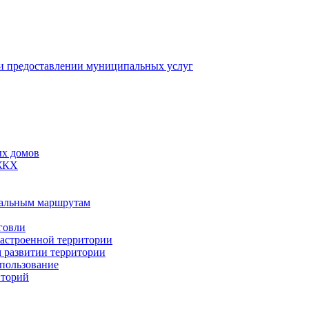
 предоставлении муниципальных услуг
ых домов
 ЖКХ
пальным маршрутам
говли
застроенной территории
м развитии территории
спользование
иторий