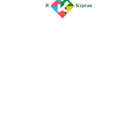
Я
Курган