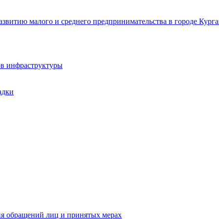
звитию малого и среднего предпринимательства в городе Курга
ов инфраструктуры
адки
ия обращений лиц и принятых мерах