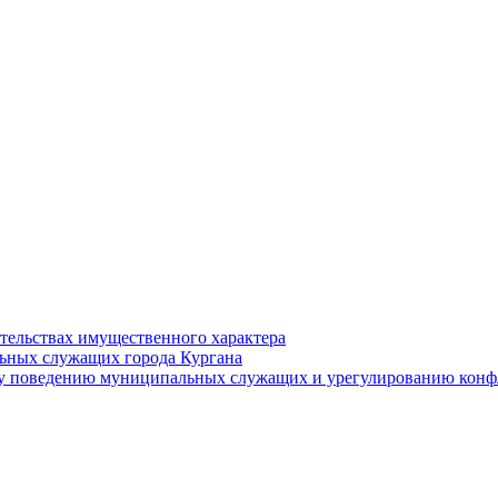
ательствах имущественного характера
ьных служащих города Кургана
у поведению муниципальных служащих и урегулированию конфл