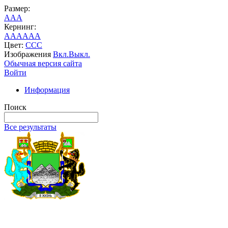
Размер:
A
A
A
Кернинг:
AA
AA
AA
Цвет:
C
C
C
Изображения
Вкл.
Выкл.
Обычная версия сайта
Войти
Информация
Поиск
Все результаты