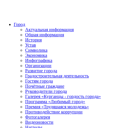
Город
Актуальная информация
Общая информация
История
Устав
Символика
Экономика
Инфографика
Организации
Развитие города
Градостроительная деятельность
Гостям города
Почётные граждане
Руководители города
Галерея «Курганцы - гордость города»
Программа «Любимый город»
Премия «Трудящаяся молодежь»
Противодействие коррупции
Фотогалерея
Видеоновости
Награды