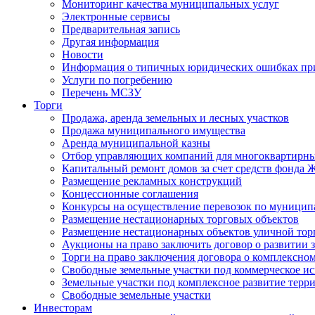
Мониторинг качества муниципальных услуг
Электронные сервисы
Предварительная запись
Другая информация
Новости
Информация о типичных юридических ошибках при
Услуги по погребению
Перечень МСЗУ
Торги
Продажа, аренда земельных и лесных участков
Продажа муниципального имущества
Аренда муниципальной казны
Отбор управляющих компаний для многоквартирн
Капитальный ремонт домов за счет средств фонда
Размещение рекламных конструкций
Концессионные соглашения
Конкурсы на осуществление перевозок по муници
Размещение нестационарных торговых объектов
Размещение нестационарных объектов уличной тор
Аукционы на право заключить договор о развитии 
Торги на право заключения договора о комплексно
Свободные земельные участки под коммерческое и
Земельные участки под комплексное развитие терр
Свободные земельные участки
Инвесторам