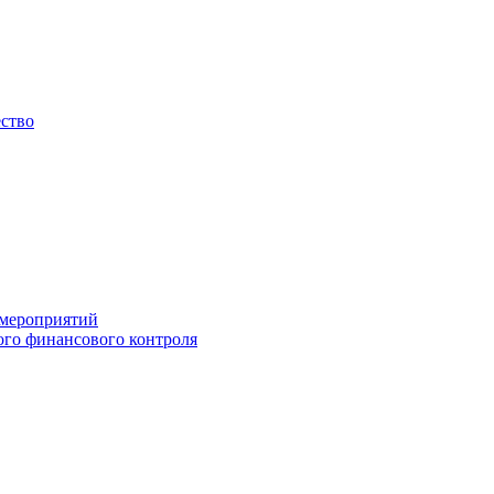
ество
 мероприятий
го финансового контроля