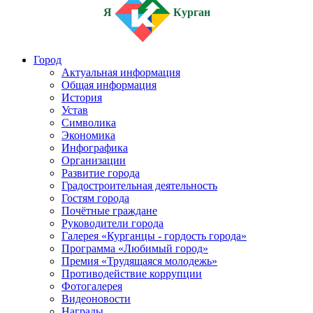
Я
Курган
Город
Актуальная информация
Общая информация
История
Устав
Символика
Экономика
Инфографика
Организации
Развитие города
Градостроительная деятельность
Гостям города
Почётные граждане
Руководители города
Галерея «Курганцы - гордость города»
Программа «Любимый город»
Премия «Трудящаяся молодежь»
Противодействие коррупции
Фотогалерея
Видеоновости
Награды