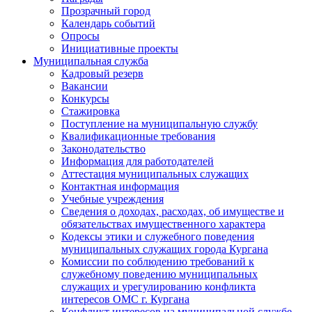
Прозрачный город
Календарь событий
Опросы
Инициативные проекты
Муниципальная служба
Кадровый резерв
Вакансии
Конкурсы
Стажировка
Поступление на муниципальную службу
Квалификационные требования
Законодательство
Информация для работодателей
Аттестация муниципальных служащих
Контактная информация
Учебные учреждения
Сведения о доходах, расходах, об имуществе и
обязательствах имущественного характера
Кодексы этики и служебного поведения
муниципальных служащих города Кургана
Комиссии по соблюдению требований к
служебному поведению муниципальных
служащих и урегулированию конфликта
интересов ОМС г. Кургана
Конфликт интересов на муниципальной службе