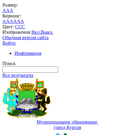
Размер:
A
A
A
Кернинг:
AA
AA
AA
Цвет:
C
C
C
Изображения
Вкл.
Выкл.
Обычная версия сайта
Войти
Информация
Поиск
Все результаты
Муниципальное образование
город Курган