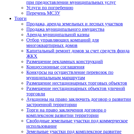
при предоставлении муниципальных услуг
Услуги по погребению
Перечень МСЗУ
Торги
Продажа, аренда земельных и лесных участков
Продажа муниципального имущества
Аренда муниципальной казны
Отбор управляющих компаний для
многоквартирных домов
Капитальный ремонт домов за счет средств фонда
ЖКХ
Размещение рекламных конструкций
Концессионные соглашения
Конкурсы на осуществление перевозок по
муниципальным маршрутам
Размещение нестационарных торговых объектов
Размещение нестационарных объектов уличной
торговли
Аукционы на право заключить договор о развитии
застроенной территории
Торги на право заключения договора о
комплексном развитии территории
Свободные земельные участки под коммерческое
использование
Земельные участки под комплексное развитие