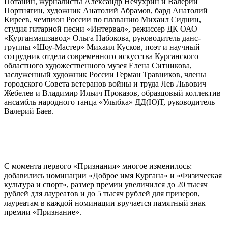
Потанин, журналисты Александр Нечухрин и Валерий
Портнягин, художник Анатолий Абрамов, бард Анатолий
Киреев, чемпион России по плаванию Михаил Сиднин,
студия гитарной песни «Интервал», режиссер ДК ОАО
«Курганмашзавод» Ольга Набокова, руководитель данс-
группы «Шоу-Мастер» Михаил Кусков, поэт и научный
сотрудник отдела современного искусства Курганского
областного художественного музея Елена Ситникова,
заслуженный художник России Герман Травников, члены
городского Совета ветеранов войны и труда Лев Львович
Жебелев и Владимир Ильич Проказов, образцовый коллектив
ансамбль народного танца «Улыбка» ДД(Ю)Т, руководитель
Валерий Баев.
С момента первого «Признания» многое изменилось:
добавились номинации «Доброе имя Кургана» и «Физическая
культура и спорт», размер премии увеличился до 20 тысяч
рублей для лауреатов и до 5 тысяч рублей для призеров,
лауреатам в каждой номинации вручается памятный знак
премии «Признание».