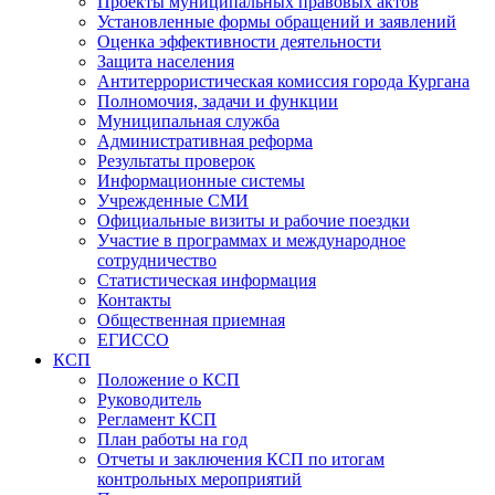
Проекты муниципальных правовых актов
Установленные формы обращений и заявлений
Оценка эффективности деятельности
Защита населения
Антитеррористическая комиссия города Кургана
Полномочия, задачи и функции
Муниципальная служба
Административная реформа
Результаты проверок
Информационные системы
Учрежденные СМИ
Официальные визиты и рабочие поездки
Участие в программах и международное
сотрудничество
Статистическая информация
Контакты
Общественная приемная
ЕГИССО
КСП
Положение о КСП
Руководитель
Регламент КСП
План работы на год
Отчеты и заключения КСП по итогам
контрольных мероприятий