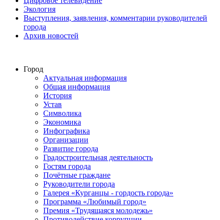
Цифровое телевидение
Экология
Выступления, заявления, комментарии руководителей
города
Архив новостей
Город
Актуальная информация
Общая информация
История
Устав
Символика
Экономика
Инфографика
Организации
Развитие города
Градостроительная деятельность
Гостям города
Почётные граждане
Руководители города
Галерея «Курганцы - гордость города»
Программа «Любимый город»
Премия «Трудящаяся молодежь»
Противодействие коррупции