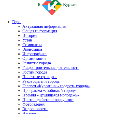
Я
Курган
Город
Актуальная информация
Общая информация
История
Устав
Символика
Экономика
Инфографика
Организации
Развитие города
Градостроительная деятельность
Гостям города
Почётные граждане
Руководители города
Галерея «Курганцы - гордость города»
Программа «Любимый город»
Премия «Трудящаяся молодежь»
Противодействие коррупции
Фотогалерея
Видеоновости
Награды