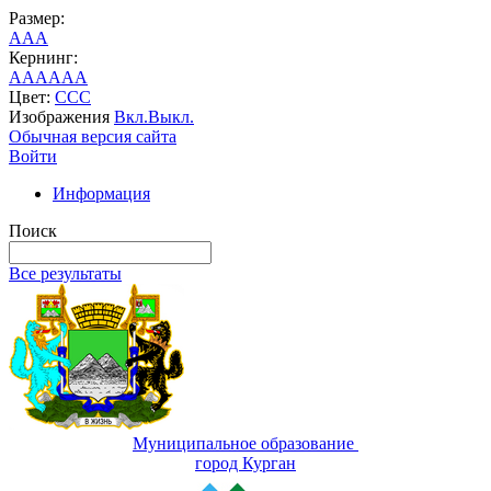
Размер:
A
A
A
Кернинг:
AA
AA
AA
Цвет:
C
C
C
Изображения
Вкл.
Выкл.
Обычная версия сайта
Войти
Информация
Поиск
Все результаты
Муниципальное образование
город Курган