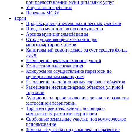
при предоставлении муниципальных услуг
Услуги по погребению
Перечень МСЗУ
Торги
Продажа, аренда земельных и лесных участков
Продажа муниципального имущества
Аренда муниципальной казны
Отбор управляющих компаний для
многоквартирных домов
Капитальный ремонт домов за счет средств фонда
ЖКХ
Размещение рекламных конструкций
Концессионные соглашения
Конкурсы на осуществление перевозок по
муниципальным маршрутам
Размещение нестационарных торговых объектов
Размещение нестационарных объектов уличной
торговли
Аукционы на право заключить договор о развитии
застроенной территории
Торги на право заключения договора о
комплексном развитии территории
Свободные земельные участки под коммерческое
использование
Земельные участки под комплексное развитие