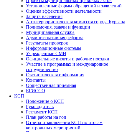
Проекты муниципальных правовых актов
Установленные формы обращений и заявлений
Оценка эффективности деятельности
Защита населения
Антитеррористическая комиссия города Кургана
Полномочия, задачи и функции
Муниципальная служба
Административная реформа
Результаты проверок
Информационные системы
Учрежденные СМИ
Официальные визиты и рабочие поездки
Участие в программах и международное
сотрудничество
Статистическая информация
Контакты
Общественная приемная
ЕГИССО
КСП
Положение о КСП
Руководитель
Регламент КСП
План работы на год
Отчеты и заключения КСП по итогам
контрольных мероприятий