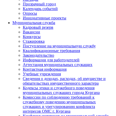
Прозрачный город
Календарь событий
Опросы
Инициативные проекты
Муниципальная служба
Кадровый резерв
Вакансии
Конкурсы
Стажировка
Поступление на муниципальную службу
Квалификационные требования
Законодательство
Информация для работодателей
Аттестация муниципальных служащих
Контактная информация
Учебные учреждения
Сведения о доходах, расходах, об имуществе и
обязательствах имущественного характера
Кодексы этики и служебного поведения
муниципальных служащих города Кургана
Комиссии по соблюдению требований к
служебному поведению муниципальных
служащих и урегулированию конфликта
интересов ОМС г. Кургана
Конфликт интересов на муниципальной службе