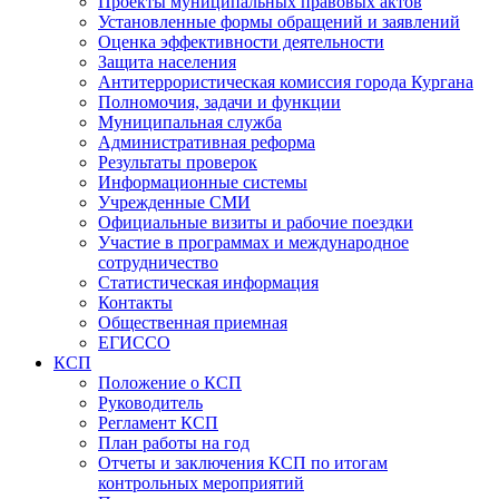
Проекты муниципальных правовых актов
Установленные формы обращений и заявлений
Оценка эффективности деятельности
Защита населения
Антитеррористическая комиссия города Кургана
Полномочия, задачи и функции
Муниципальная служба
Административная реформа
Результаты проверок
Информационные системы
Учрежденные СМИ
Официальные визиты и рабочие поездки
Участие в программах и международное
сотрудничество
Статистическая информация
Контакты
Общественная приемная
ЕГИССО
КСП
Положение о КСП
Руководитель
Регламент КСП
План работы на год
Отчеты и заключения КСП по итогам
контрольных мероприятий