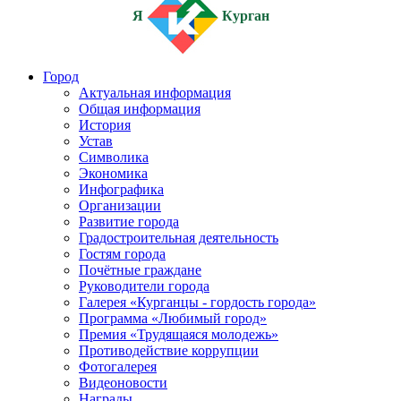
Я
Курган
Город
Актуальная информация
Общая информация
История
Устав
Символика
Экономика
Инфографика
Организации
Развитие города
Градостроительная деятельность
Гостям города
Почётные граждане
Руководители города
Галерея «Курганцы - гордость города»
Программа «Любимый город»
Премия «Трудящаяся молодежь»
Противодействие коррупции
Фотогалерея
Видеоновости
Награды