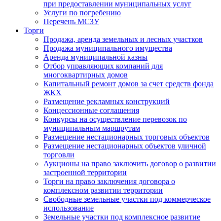
при предоставлении муниципальных услуг
Услуги по погребению
Перечень МСЗУ
Торги
Продажа, аренда земельных и лесных участков
Продажа муниципального имущества
Аренда муниципальной казны
Отбор управляющих компаний для
многоквартирных домов
Капитальный ремонт домов за счет средств фонда
ЖКХ
Размещение рекламных конструкций
Концессионные соглашения
Конкурсы на осуществление перевозок по
муниципальным маршрутам
Размещение нестационарных торговых объектов
Размещение нестационарных объектов уличной
торговли
Аукционы на право заключить договор о развитии
застроенной территории
Торги на право заключения договора о
комплексном развитии территории
Свободные земельные участки под коммерческое
использование
Земельные участки под комплексное развитие