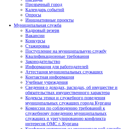
Прозрачный город
Календарь событий
Опросы
Инициативные проекты
Муниципальная служба
Кадровый резерв
Вакансии
Конкурсы
Стажировка
Поступление на муниципальную службу
Квалификационные требования
Законодательство
Информация для работодателей
Аттестация муниципальных служащих
Контактная информация
Учебные учреждения
Сведения о доходах, расходах, об имуществе и
обязательствах имущественного характера
Кодексы этики и служебного поведения
муниципальных служащих города Кургана
Комиссии по соблюдению требований к
служебному поведению муниципальных
служащих и урегулированию конфликта
интересов ОМС г. Кургана
Конфликт интересов на муниципальной службе