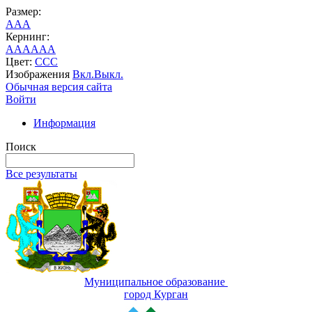
Размер:
A
A
A
Кернинг:
AA
AA
AA
Цвет:
C
C
C
Изображения
Вкл.
Выкл.
Обычная версия сайта
Войти
Информация
Поиск
Все результаты
Муниципальное образование
город Курган