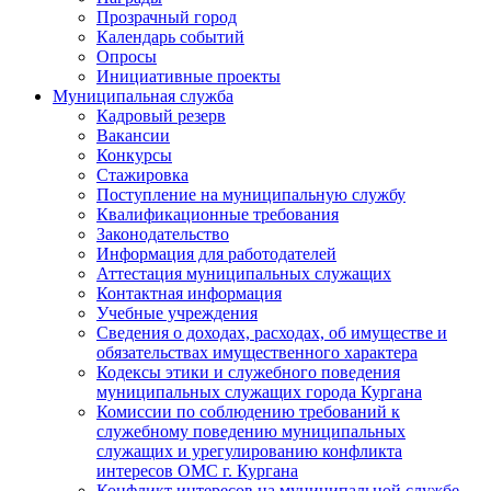
Прозрачный город
Календарь событий
Опросы
Инициативные проекты
Муниципальная служба
Кадровый резерв
Вакансии
Конкурсы
Стажировка
Поступление на муниципальную службу
Квалификационные требования
Законодательство
Информация для работодателей
Аттестация муниципальных служащих
Контактная информация
Учебные учреждения
Сведения о доходах, расходах, об имуществе и
обязательствах имущественного характера
Кодексы этики и служебного поведения
муниципальных служащих города Кургана
Комиссии по соблюдению требований к
служебному поведению муниципальных
служащих и урегулированию конфликта
интересов ОМС г. Кургана
Конфликт интересов на муниципальной службе