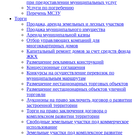
при предоставлении муниципальных услуг
Услуги по погребению
Перечень МСЗУ
Торги
Продажа, аренда земельных и лесных участков
Продажа муниципального имущества
Аренда муниципальной казны
Отбор управляющих компаний для
многоквартирных домов
Капитальный ремонт домов за счет средств фонда
ЖКХ
Размещение рекламных конструкций
Концессионные соглашения
Конкурсы на осуществление перевозок по
муниципальным маршрутам
Размещение нестационарных торговых объектов
Размещение нестационарных объектов уличной
торговли
Аукционы на право заключить договор о развитии
застроенной территории
Торги на право заключения договора о
комплексном развитии территории
Свободные земельные участки под коммерческое
использование
Земельные участки под комплексное развитие