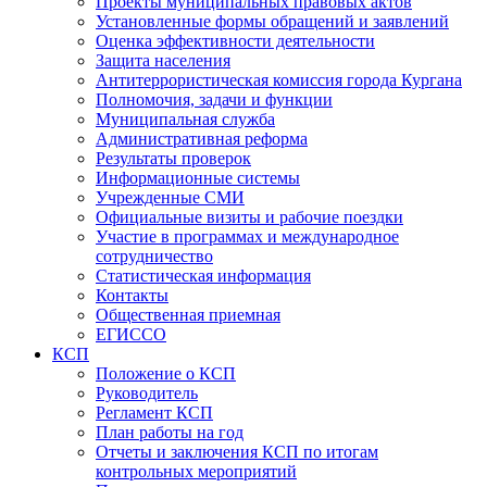
Проекты муниципальных правовых актов
Установленные формы обращений и заявлений
Оценка эффективности деятельности
Защита населения
Антитеррористическая комиссия города Кургана
Полномочия, задачи и функции
Муниципальная служба
Административная реформа
Результаты проверок
Информационные системы
Учрежденные СМИ
Официальные визиты и рабочие поездки
Участие в программах и международное
сотрудничество
Статистическая информация
Контакты
Общественная приемная
ЕГИССО
КСП
Положение о КСП
Руководитель
Регламент КСП
План работы на год
Отчеты и заключения КСП по итогам
контрольных мероприятий