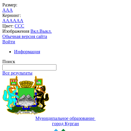
Размер:
A
A
A
Кернинг:
AA
AA
AA
Цвет:
C
C
C
Изображения
Вкл.
Выкл.
Обычная версия сайта
Войти
Информация
Поиск
Все результаты
Муниципальное образование
город Курган