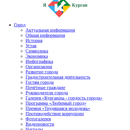
Я
Курган
Город
Актуальная информация
Общая информация
История
Устав
Символика
Экономика
Инфографика
Организации
Развитие города
Градостроительная деятельность
Гостям города
Почётные граждане
Руководители города
Галерея «Курганцы - гордость города»
Программа «Любимый город»
Премия «Трудящаяся молодежь»
Противодействие коррупции
Фотогалерея
Видеоновости
Награды