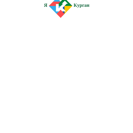
Я
Курган