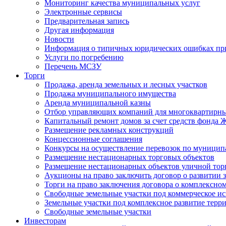
Мониторинг качества муниципальных услуг
Электронные сервисы
Предварительная запись
Другая информация
Новости
Информация о типичных юридических ошибках при
Услуги по погребению
Перечень МСЗУ
Торги
Продажа, аренда земельных и лесных участков
Продажа муниципального имущества
Аренда муниципальной казны
Отбор управляющих компаний для многоквартирн
Капитальный ремонт домов за счет средств фонда
Размещение рекламных конструкций
Концессионные соглашения
Конкурсы на осуществление перевозок по муници
Размещение нестационарных торговых объектов
Размещение нестационарных объектов уличной тор
Аукционы на право заключить договор о развитии 
Торги на право заключения договора о комплексно
Свободные земельные участки под коммерческое и
Земельные участки под комплексное развитие терр
Свободные земельные участки
Инвесторам