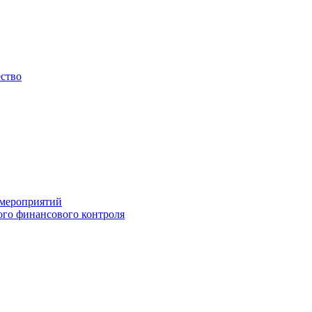
ество
 мероприятий
го финансового контроля