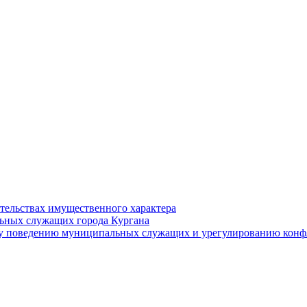
ательствах имущественного характера
ьных служащих города Кургана
у поведению муниципальных служащих и урегулированию конфл