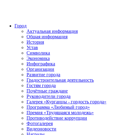
Город
Актуальная информация
Общая информация
История
Устав
Символика
Экономика
Инфографика
Организации
Развитие города
Градостроительная деятельность
Гостям города
Почётные граждане
Руководители города
Галерея «Курганцы - гордость города»
Программа «Любимый город»
Премия «Трудящаяся молодежь»
Противодействие коррупции
Фотогалерея
Видеоновости
Награды