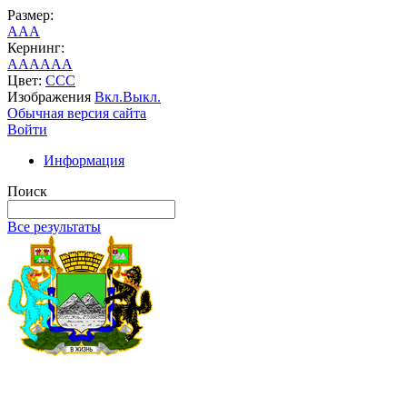
Размер:
A
A
A
Кернинг:
AA
AA
AA
Цвет:
C
C
C
Изображения
Вкл.
Выкл.
Обычная версия сайта
Войти
Информация
Поиск
Все результаты