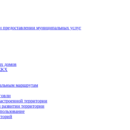
 предоставлении муниципальных услуг
ых домов
 ЖКХ
пальным маршрутам
говли
застроенной территории
м развитии территории
спользование
иторий