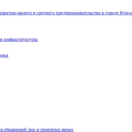
звитию малого и среднего предпринимательства в городе Курга
ов инфраструктуры
адки
ия обращений лиц и принятых мерах