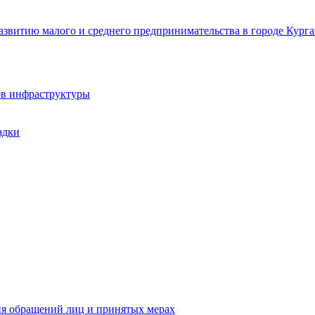
звитию малого и среднего предпринимательства в городе Курга
ов инфраструктуры
адки
ия обращений лиц и принятых мерах