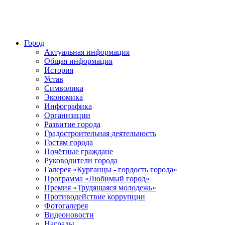
Город
Актуальная информация
Общая информация
История
Устав
Символика
Экономика
Инфографика
Организации
Развитие города
Градостроительная деятельность
Гостям города
Почётные граждане
Руководители города
Галерея «Курганцы - гордость города»
Программа «Любимый город»
Премия «Трудящаяся молодежь»
Противодействие коррупции
Фотогалерея
Видеоновости
Награды