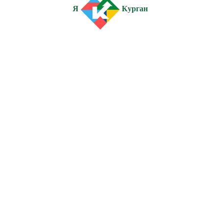
Я
Курган