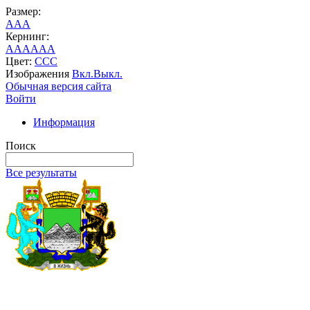
Размер:
A
A
A
Кернинг:
AA
AA
AA
Цвет:
C
C
C
Изображения
Вкл.
Выкл.
Обычная версия сайта
Войти
Информация
Поиск
Все результаты