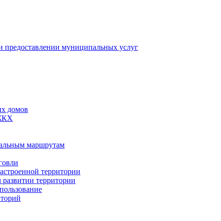
 предоставлении муниципальных услуг
ых домов
 ЖКХ
пальным маршрутам
говли
застроенной территории
м развитии территории
спользование
иторий