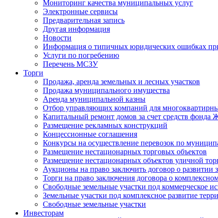
Мониторинг качества муниципальных услуг
Электронные сервисы
Предварительная запись
Другая информация
Новости
Информация о типичных юридических ошибках при
Услуги по погребению
Перечень МСЗУ
Торги
Продажа, аренда земельных и лесных участков
Продажа муниципального имущества
Аренда муниципальной казны
Отбор управляющих компаний для многоквартирн
Капитальный ремонт домов за счет средств фонда
Размещение рекламных конструкций
Концессионные соглашения
Конкурсы на осуществление перевозок по муници
Размещение нестационарных торговых объектов
Размещение нестационарных объектов уличной тор
Аукционы на право заключить договор о развитии 
Торги на право заключения договора о комплексно
Свободные земельные участки под коммерческое и
Земельные участки под комплексное развитие терр
Свободные земельные участки
Инвесторам