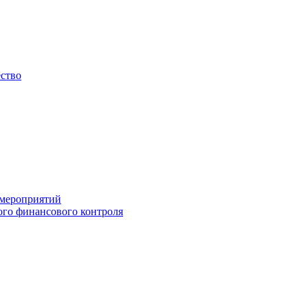
ество
 мероприятий
го финансового контроля