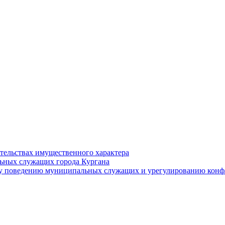
ательствах имущественного характера
ьных служащих города Кургана
у поведению муниципальных служащих и урегулированию конфл