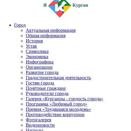
Я
Курган
Город
Актуальная информация
Общая информация
История
Устав
Символика
Экономика
Инфографика
Организации
Развитие города
Градостроительная деятельность
Гостям города
Почётные граждане
Руководители города
Галерея «Курганцы - гордость города»
Программа «Любимый город»
Премия «Трудящаяся молодежь»
Противодействие коррупции
Фотогалерея
Видеоновости
Награды