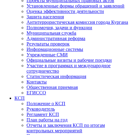
Проекты муниципальных правовых актов
Установленные формы обращений и заявлений
Оценка эффективности деятельности
Защита населения
Антитеррористическая комиссия города Кургана
Полномочия, задачи и функции
Муниципальная служба
Административная реформа
Результаты проверок
Информационные системы
Учрежденные СМИ
Официальные визиты и рабочие поездки
Участие в программах и международное
сотрудничество
Статистическая информация
Контакты
Общественная приемная
ЕГИССО
КСП
Положение о КСП
Руководитель
Регламент КСП
План работы на год
Отчеты и заключения КСП по итогам
контрольных мероприятий