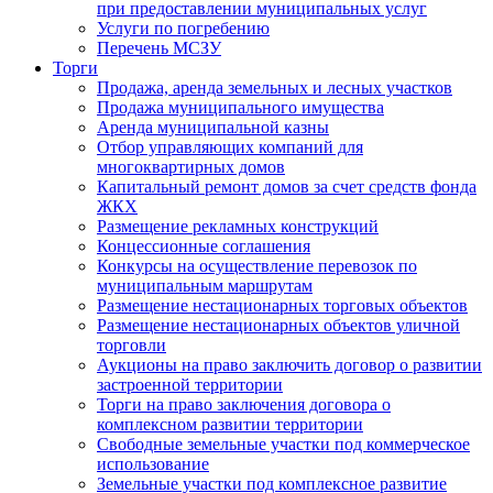
при предоставлении муниципальных услуг
Услуги по погребению
Перечень МСЗУ
Торги
Продажа, аренда земельных и лесных участков
Продажа муниципального имущества
Аренда муниципальной казны
Отбор управляющих компаний для
многоквартирных домов
Капитальный ремонт домов за счет средств фонда
ЖКХ
Размещение рекламных конструкций
Концессионные соглашения
Конкурсы на осуществление перевозок по
муниципальным маршрутам
Размещение нестационарных торговых объектов
Размещение нестационарных объектов уличной
торговли
Аукционы на право заключить договор о развитии
застроенной территории
Торги на право заключения договора о
комплексном развитии территории
Свободные земельные участки под коммерческое
использование
Земельные участки под комплексное развитие