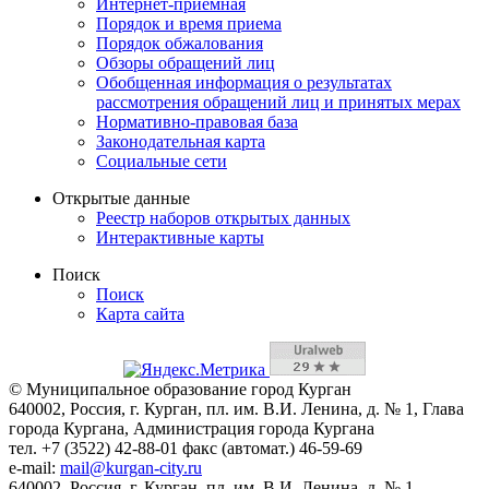
Интернет-приемная
Порядок и время приема
Порядок обжалования
Обзоры обращений лиц
Обобщенная информация о результатах
рассмотрения обращений лиц и принятых мерах
Нормативно-правовая база
Законодательная карта
Социальные сети
Открытые данные
Реестр наборов открытых данных
Интерактивные карты
Поиск
Поиск
Карта сайта
© Муниципальное образование город Курган
640002, Россия, г. Курган, пл. им. В.И. Ленина, д. № 1, Глава
города Кургана, Администрация города Кургана
тел. +7 (3522) 42-88-01 факс (автомат.) 46-59-69
e-mail:
mail@kurgan-city.ru
640002, Россия, г. Курган, пл. им. В.И. Ленина, д. № 1,