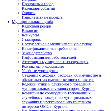
Прозрачный город
Календарь событий
Опросы
Инициативные проекты
Муниципальная служба
Кадровый резерв
Вакансии
Конкурсы
Стажировка
Поступление на муниципальную службу
Квалификационные требования
Законодательство
Информация для работодателей
Аттестация муниципальных служащих
Контактная информация
Учебные учреждения
Сведения о доходах, расходах, об имуществе и
обязательствах имущественного характера
Кодексы этики и служебного поведения
муниципальных служащих города Кургана
Комиссии по соблюдению требований к
служебному поведению муниципальных
служащих и урегулированию конфликта
интересов ОМС г. Кургана
Конфликт интересов на муниципальной службе