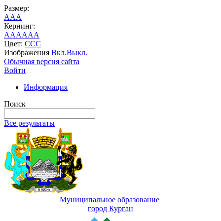
Размер:
A
A
A
Кернинг:
AA
AA
AA
Цвет:
C
C
C
Изображения
Вкл.
Выкл.
Обычная версия сайта
Войти
Информация
Поиск
Все результаты
Муниципальное образование
город Курган