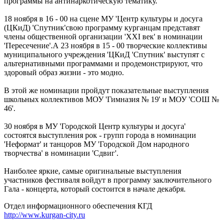
программы на антинаркотическую тематику.
18 ноября в 16 - 00 на сцене МУ 'Центр культуры и досуга
(ЦКиД) 'Спутник'свою программу курганцам представят
члены общественной организации 'XXI век' в номинации
'Пересечение'.А 23 ноября в 15 - 00 творческие коллективы
муниципального учреждения 'ЦКиД 'Спутник' выступят с
альтернативными программами и продемонстрируют, что
здоровый образ жизни - это модно.
В этой же номинации пройдут показательные выступления
школьных коллективов МОУ 'Гимназия № 19' и МОУ 'СОШ №
46'.
30 ноября в МУ 'Городской Центр культуры и досуга'
состоятся выступления рок - групп города в номинации
'Неформат' и танцоров МУ 'Городской Дом народного
творчества' в номинации 'Сдвиг'.
Наиболее яркие, самые оригинальные выступления
участников фестиваля войдут в программу заключительного
Гала - концерта, который состоится в начале декабря.
Отдел информационного обеспечения КГД
http://www.kurgan-city.ru