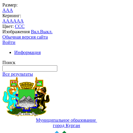
Размер:
A
A
A
Кернинг:
AA
AA
AA
Цвет:
C
C
C
Изображения
Вкл.
Выкл.
Обычная версия сайта
Войти
Информация
Поиск
Все результаты
Муниципальное образование
город Курган