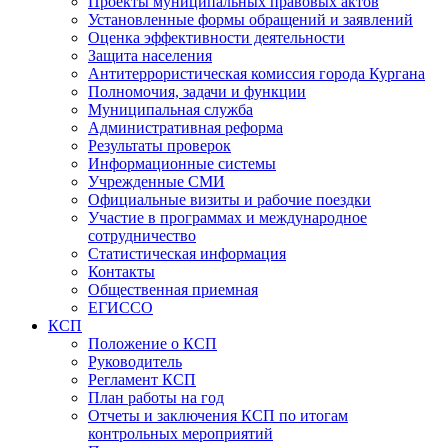
Проекты муниципальных правовых актов
Установленные формы обращений и заявлений
Оценка эффективности деятельности
Защита населения
Антитеррористическая комиссия города Кургана
Полномочия, задачи и функции
Муниципальная служба
Административная реформа
Результаты проверок
Информационные системы
Учрежденные СМИ
Официальные визиты и рабочие поездки
Участие в программах и международное
сотрудничество
Статистическая информация
Контакты
Общественная приемная
ЕГИССО
КСП
Положение о КСП
Руководитель
Регламент КСП
План работы на год
Отчеты и заключения КСП по итогам
контрольных мероприятий