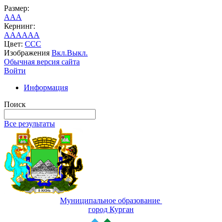
Размер:
A
A
A
Кернинг:
AA
AA
AA
Цвет:
C
C
C
Изображения
Вкл.
Выкл.
Обычная версия сайта
Войти
Информация
Поиск
Все результаты
Муниципальное образование
город Курган