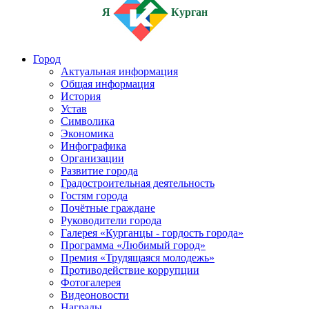
Я
Курган
Город
Актуальная информация
Общая информация
История
Устав
Символика
Экономика
Инфографика
Организации
Развитие города
Градостроительная деятельность
Гостям города
Почётные граждане
Руководители города
Галерея «Курганцы - гордость города»
Программа «Любимый город»
Премия «Трудящаяся молодежь»
Противодействие коррупции
Фотогалерея
Видеоновости
Награды