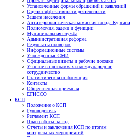
Проекты муниципальных правовых актов
Установленные формы обращений и заявлений
Оценка эффективности деятельности
Защита населения
Антитеррористическая комиссия города Кургана
Полномочия, задачи и функции
Муниципальная служба
Административная реформа
Результаты проверок
Информационные системы
Учрежденные СМИ
Официальные визиты и рабочие поездки
Участие в программах и международное
сотрудничество
Статистическая информация
Контакты
Общественная приемная
ЕГИССО
КСП
Положение о КСП
Руководитель
Регламент КСП
План работы на год
Отчеты и заключения КСП по итогам
контрольных мероприятий