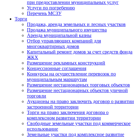
при предоставлении муниципальных услуг
Услуги по погребению
Перечень МСЗУ
Торги
Продажа, аренда земельных и лесных участков
Продажа муниципального имущества
Аренда муниципальной казны
Отбор управляющих компаний для
многоквартирных домов
Капитальный ремонт домов за счет средств фонда
ЖКХ
Размещение рекламных конструкций
Концессионные соглашения
Конкурсы на осуществление перевозок по
муниципальным маршрутам
Размещение нестационарных торговых объектов
Размещение нестационарных объектов уличной
торговли
Аукционы на право заключить договор о развитии
застроенной территории
Торги на право заключения договора о
комплексном развитии территории
Свободные земельные участки под коммерческое
использование
Земельные участки под комплексное развитие