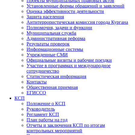
Проекты муниципальных правовых актов
Установленные формы обращений и заявлений
Оценка эффективности деятельности
Защита населения
Антитеррористическая комиссия города Кургана
Полномочия, задачи и функции
Муниципальная служба
Административная реформа
Результаты проверок
Информационные системы
Учрежденные СМИ
Официальные визиты и рабочие поездки
Участие в программах и международное
сотрудничество
Статистическая информация
Контакты
Общественная приемная
ЕГИССО
КСП
Положение о КСП
Руководитель
Регламент КСП
План работы на год
Отчеты и заключения КСП по итогам
контрольных мероприятий