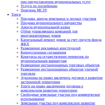
при предоставлении муниципальных услуг
Услуги по погребению
Перечень МСЗУ
Торги
Продажа, аренда земельных и лесных участков
Продажа муниципального имущества
Аренда муниципальной казны
Отбор управляющих компаний для
многоквартирных домов
Капитальный ремонт домов за счет средств фонда
ЖКХ
Размещение рекламных конструкций
Концессионные соглашения
Конкурсы на осуществление перевозок по
муниципальным маршрутам
Размещение нестационарных торговых объектов
Размещение нестационарных объектов уличной
торговли
Аукционы на право заключить договор о развитии
застроенной территории
Торги на право заключения договора о
комплексном развитии территории
Свободные земельные участки под коммерческое
использование
Земельные участки под комплексное развитие