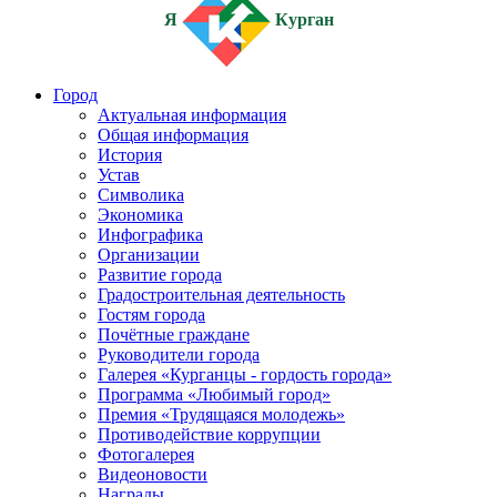
Я
Курган
Город
Актуальная информация
Общая информация
История
Устав
Символика
Экономика
Инфографика
Организации
Развитие города
Градостроительная деятельность
Гостям города
Почётные граждане
Руководители города
Галерея «Курганцы - гордость города»
Программа «Любимый город»
Премия «Трудящаяся молодежь»
Противодействие коррупции
Фотогалерея
Видеоновости
Награды