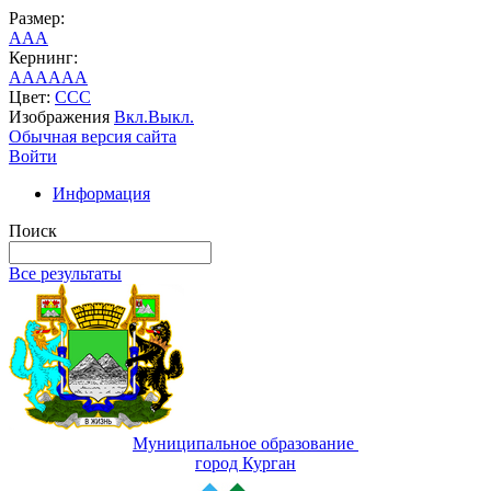
Размер:
A
A
A
Кернинг:
AA
AA
AA
Цвет:
C
C
C
Изображения
Вкл.
Выкл.
Обычная версия сайта
Войти
Информация
Поиск
Все результаты
Муниципальное образование
город Курган