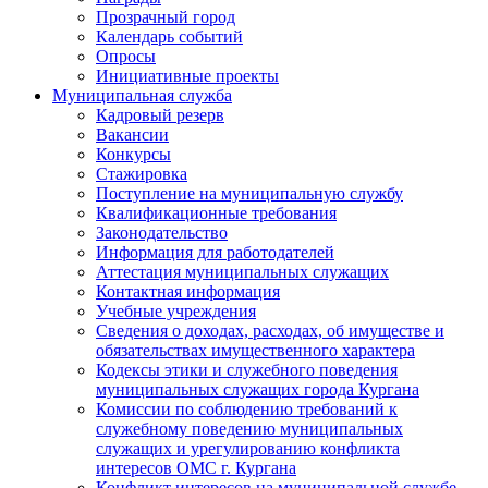
Прозрачный город
Календарь событий
Опросы
Инициативные проекты
Муниципальная служба
Кадровый резерв
Вакансии
Конкурсы
Стажировка
Поступление на муниципальную службу
Квалификационные требования
Законодательство
Информация для работодателей
Аттестация муниципальных служащих
Контактная информация
Учебные учреждения
Сведения о доходах, расходах, об имуществе и
обязательствах имущественного характера
Кодексы этики и служебного поведения
муниципальных служащих города Кургана
Комиссии по соблюдению требований к
служебному поведению муниципальных
служащих и урегулированию конфликта
интересов ОМС г. Кургана
Конфликт интересов на муниципальной службе