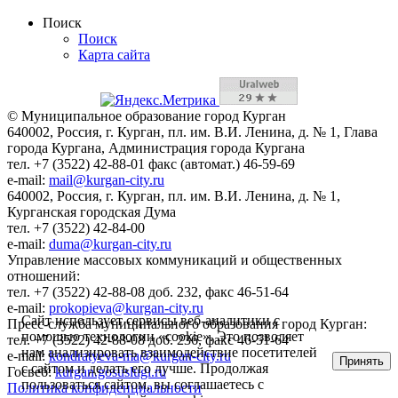
Поиск
Поиск
Карта сайта
© Муниципальное образование город Курган
640002, Россия, г. Курган, пл. им. В.И. Ленина, д. № 1, Глава
города Кургана, Администрация города Кургана
тел. +7 (3522) 42-88-01 факс (автомат.) 46-59-69
e-mail:
mail@kurgan-city.ru
640002, Россия, г. Курган, пл. им. В.И. Ленина, д. № 1,
Курганская городская Дума
тел. +7 (3522) 42-84-00
e-mail:
duma@kurgan-city.ru
Управление массовых коммуникаций и общественных
отношений:
тел. +7 (3522) 42-88-08 доб. 232, факс 46-51-64
e-mail:
prokopieva@kurgan-city.ru
Сайт использует сервисы веб-аналитики с
Пресс-служба муниципального образования город Курган:
помощью технологии «cookie». Это позволяет
тел. +7 (3522) 42-88-08 доб. 236, факс 46-51-64
нам анализировать взаимодействие посетителей
e-mail:
kondratyeva-ma@kurgan-city.ru
Принять
с сайтом и делать его лучше. Продолжая
Госвеб:
kurgan.gosuslugi.ru
пользоваться сайтом, вы соглашаетесь с
Политика конфиденциальности