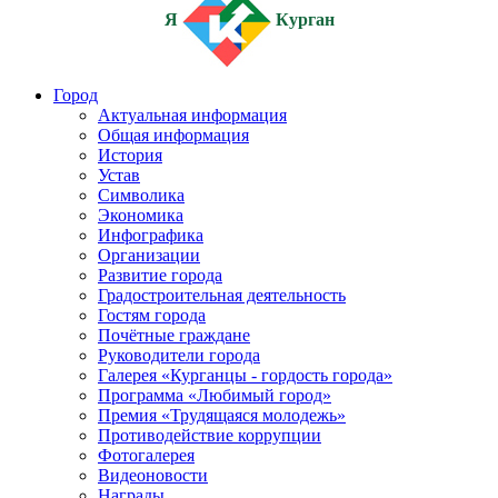
Я
Курган
Город
Актуальная информация
Общая информация
История
Устав
Символика
Экономика
Инфографика
Организации
Развитие города
Градостроительная деятельность
Гостям города
Почётные граждане
Руководители города
Галерея «Курганцы - гордость города»
Программа «Любимый город»
Премия «Трудящаяся молодежь»
Противодействие коррупции
Фотогалерея
Видеоновости
Награды