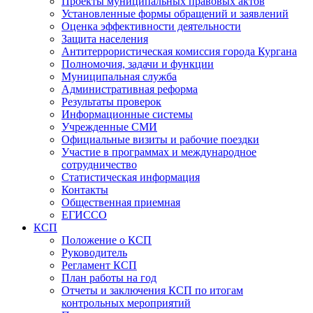
Проекты муниципальных правовых актов
Установленные формы обращений и заявлений
Оценка эффективности деятельности
Защита населения
Антитеррористическая комиссия города Кургана
Полномочия, задачи и функции
Муниципальная служба
Административная реформа
Результаты проверок
Информационные системы
Учрежденные СМИ
Официальные визиты и рабочие поездки
Участие в программах и международное
сотрудничество
Статистическая информация
Контакты
Общественная приемная
ЕГИССО
КСП
Положение о КСП
Руководитель
Регламент КСП
План работы на год
Отчеты и заключения КСП по итогам
контрольных мероприятий