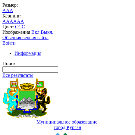
Размер:
A
A
A
Кернинг:
AA
AA
AA
Цвет:
C
C
C
Изображения
Вкл.
Выкл.
Обычная версия сайта
Войти
Информация
Поиск
Все результаты
Муниципальное образование
город Курган