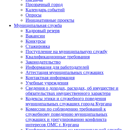
Прозрачный город
Календарь событий
Опросы
Инициативные проекты
Муниципальная служба
Кадровый резерв
Вакансии
Конкурсы
Стажировка
Поступление на муниципальную службу
Квалификационные требования
Законодательство
Информация для работодателей
Аттестация муниципальных служащих
Контактная информация
Учебные учреждения
Сведения о доходах, расходах, об имуществе и
обязательствах имущественного характера
Кодексы этики и служебного поведения
муниципальных служащих города Кургана
Комиссии по соблюдению требований к
служебному поведению муниципальных
служащих и урегулированию конфликта
интересов ОМС г. Кургана
Конфликт интересов на муниципальной службе