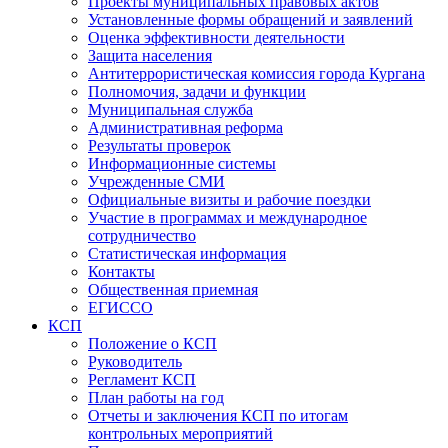
Проекты муниципальных правовых актов
Установленные формы обращений и заявлений
Оценка эффективности деятельности
Защита населения
Антитеррористическая комиссия города Кургана
Полномочия, задачи и функции
Муниципальная служба
Административная реформа
Результаты проверок
Информационные системы
Учрежденные СМИ
Официальные визиты и рабочие поездки
Участие в программах и международное
сотрудничество
Статистическая информация
Контакты
Общественная приемная
ЕГИССО
КСП
Положение о КСП
Руководитель
Регламент КСП
План работы на год
Отчеты и заключения КСП по итогам
контрольных мероприятий