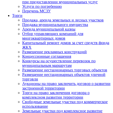
при предоставлении муниципальных услуг
Услуги по погребению
Перечень МСЗУ
Торги
Продажа, аренда земельных и лесных участков
Продажа муниципального имущества
Аренда муниципальной казны
Отбор управляющих компаний для
многоквартирных домов
Капитальный ремонт домов за счет средств фонда
ЖКХ
Размещение рекламных конструкций
Концессионные соглашения
Конкурсы на осуществление перевозок по
муниципальным маршрутам
Размещение нестационарных торговых объектов
Размещение нестационарных объектов уличной
торговли
Аукционы на право заключить договор о развитии
застроенной территории
Торги на право заключения договора о
комплексном развитии территории
Свободные земельные участки под коммерческое
использование
Земельные участки под комплексное развитие