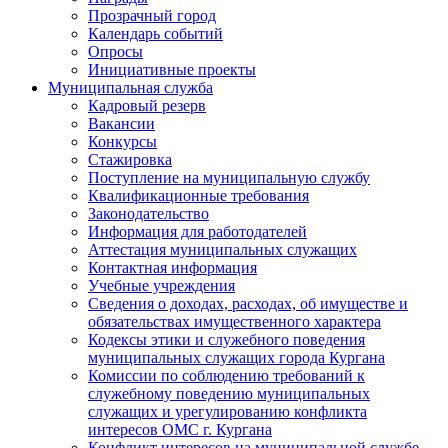
Прозрачный город
Календарь событий
Опросы
Инициативные проекты
Муниципальная служба
Кадровый резерв
Вакансии
Конкурсы
Стажировка
Поступление на муниципальную службу
Квалификационные требования
Законодательство
Информация для работодателей
Аттестация муниципальных служащих
Контактная информация
Учебные учреждения
Сведения о доходах, расходах, об имуществе и
обязательствах имущественного характера
Кодексы этики и служебного поведения
муниципальных служащих города Кургана
Комиссии по соблюдению требований к
служебному поведению муниципальных
служащих и урегулированию конфликта
интересов ОМС г. Кургана
Конфликт интересов на муниципальной службе