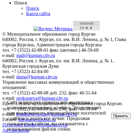
Поиск
Поиск
Карта сайта
© Муниципальное образование город Курган
640002, Россия, г. Курган, пл. им. В.И. Ленина, д. № 1, Глава
города Кургана, Администрация города Кургана
тел. +7 (3522) 42-88-01 факс (автомат.) 46-59-69
e-mail:
mail@kurgan-city.ru
640002, Россия, г. Курган, пл. им. В.И. Ленина, д. № 1,
Курганская городская Дума
тел. +7 (3522) 42-84-00
e-mail:
duma@kurgan-city.ru
Управление массовых коммуникаций и общественных
отношений:
тел. +7 (3522) 42-88-08 доб. 232, факс 46-51-64
e-mail:
prokopieva@kurgan-city.ru
Сайт использует сервисы веб-аналитики с
Пресс-служба муниципального образования город Курган:
помощью технологии «cookie». Это позволяет
тел. +7 (3522) 42-88-08 доб. 236, факс 46-51-64
нам анализировать взаимодействие посетителей
e-mail:
kondratyeva-ma@kurgan-city.ru
Принять
с сайтом и делать его лучше. Продолжая
Госвеб:
kurgan.gosuslugi.ru
пользоваться сайтом, вы соглашаетесь с
Политика конфиденциальности
использованием файлов cookie.
Авторизация