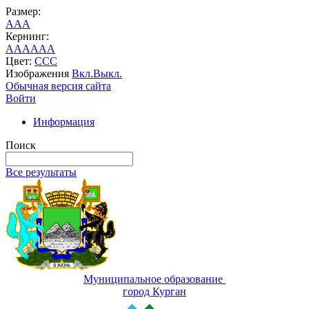
Размер:
A
A
A
Кернинг:
AA
AA
AA
Цвет:
C
C
C
Изображения
Вкл.
Выкл.
Обычная версия сайта
Войти
Информация
Поиск
Все результаты
Муниципальное образование
город Курган