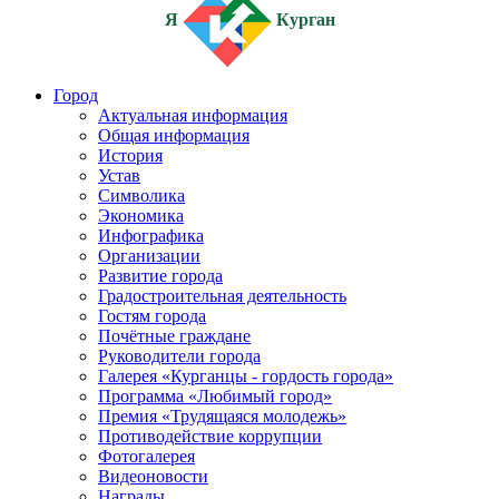
Я
Курган
Город
Актуальная информация
Общая информация
История
Устав
Символика
Экономика
Инфографика
Организации
Развитие города
Градостроительная деятельность
Гостям города
Почётные граждане
Руководители города
Галерея «Курганцы - гордость города»
Программа «Любимый город»
Премия «Трудящаяся молодежь»
Противодействие коррупции
Фотогалерея
Видеоновости
Награды