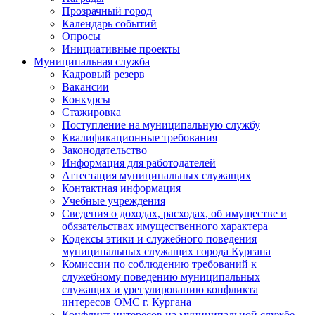
Прозрачный город
Календарь событий
Опросы
Инициативные проекты
Муниципальная служба
Кадровый резерв
Вакансии
Конкурсы
Стажировка
Поступление на муниципальную службу
Квалификационные требования
Законодательство
Информация для работодателей
Аттестация муниципальных служащих
Контактная информация
Учебные учреждения
Сведения о доходах, расходах, об имуществе и
обязательствах имущественного характера
Кодексы этики и служебного поведения
муниципальных служащих города Кургана
Комиссии по соблюдению требований к
служебному поведению муниципальных
служащих и урегулированию конфликта
интересов ОМС г. Кургана
Конфликт интересов на муниципальной службе