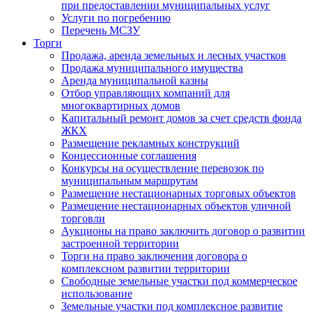
при предоставлении муниципальных услуг
Услуги по погребению
Перечень МСЗУ
Торги
Продажа, аренда земельных и лесных участков
Продажа муниципального имущества
Аренда муниципальной казны
Отбор управляющих компаний для
многоквартирных домов
Капитальный ремонт домов за счет средств фонда
ЖКХ
Размещение рекламных конструкций
Концессионные соглашения
Конкурсы на осуществление перевозок по
муниципальным маршрутам
Размещение нестационарных торговых объектов
Размещение нестационарных объектов уличной
торговли
Аукционы на право заключить договор о развитии
застроенной территории
Торги на право заключения договора о
комплексном развитии территории
Свободные земельные участки под коммерческое
использование
Земельные участки под комплексное развитие