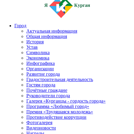
Я
Курган
Город
Актуальная информация
Общая информация
История
Устав
Символика
Экономика
Инфографика
Организации
Развитие города
Градостроительная деятельность
Гостям города
Почётные граждане
Руководители города
Галерея «Курганцы - гордость города»
Программа «Любимый город»
Премия «Трудящаяся молодежь»
Противодействие коррупции
Фотогалерея
Видеоновости
Награды