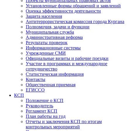
Проекты муниципальных правовых актов
Установленные формы обращений и заявлений
Оценка эффективности деятельности
Защита населения
Антитеррористическая комиссия города Кургана
Полномочия, задачи и функции
Муниципальная служба
Административная реформа
Результаты проверок
Информационные системы
Учрежденные СМИ
Официальные визиты и рабочие поездки
Участие в программах и международное
сотрудничество
Статистическая информация
Контакты
Общественная приемная
ЕГИССО
КСП
Положение о КСП
Руководитель
Регламент КСП
План работы на год
Отчеты и заключения КСП по итогам
контрольных мероприятий