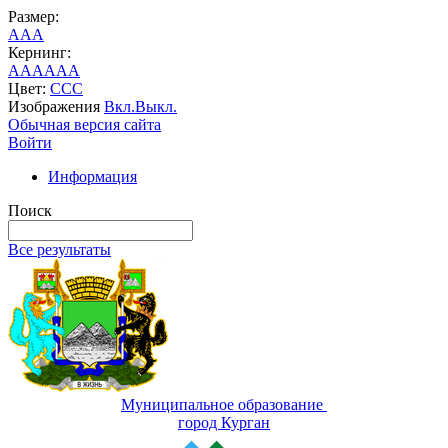
Размер:
A
A
A
Кернинг:
AA
AA
AA
Цвет:
C
C
C
Изображения
Вкл.
Выкл.
Обычная версия сайта
Войти
Информация
Поиск
Все результаты
Муниципальное образование
город Курган