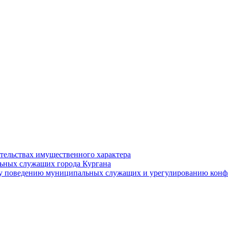
ательствах имущественного характера
ьных служащих города Кургана
у поведению муниципальных служащих и урегулированию конфл