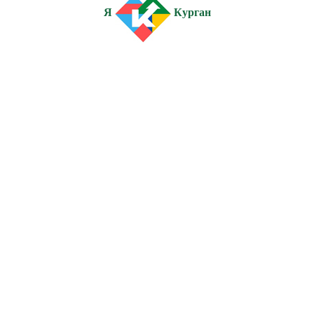
Я
Курган