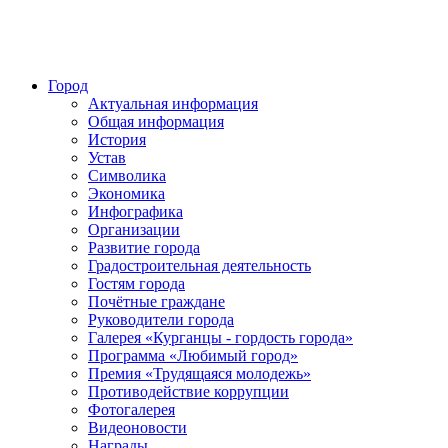
Город
Актуальная информация
Общая информация
История
Устав
Символика
Экономика
Инфографика
Организации
Развитие города
Градостроительная деятельность
Гостям города
Почётные граждане
Руководители города
Галерея «Курганцы - гордость города»
Программа «Любимый город»
Премия «Трудящаяся молодежь»
Противодействие коррупции
Фотогалерея
Видеоновости
Награды