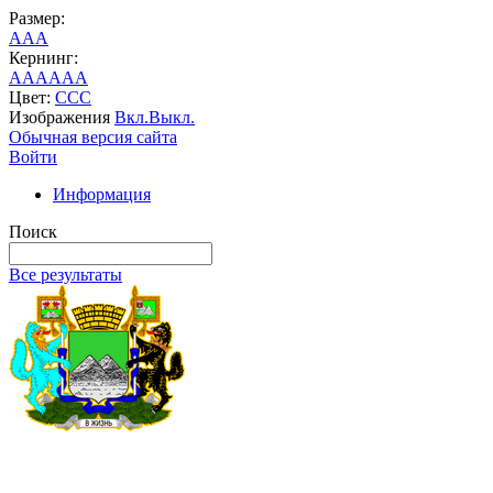
Размер:
A
A
A
Кернинг:
AA
AA
AA
Цвет:
C
C
C
Изображения
Вкл.
Выкл.
Обычная версия сайта
Войти
Информация
Поиск
Все результаты