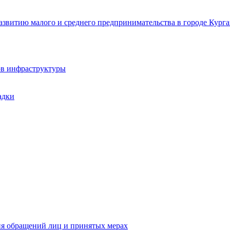
звитию малого и среднего предпринимательства в городе Курга
ов инфраструктуры
адки
ия обращений лиц и принятых мерах