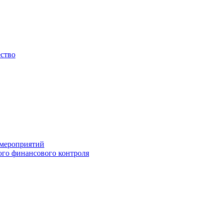
ество
 мероприятий
го финансового контроля