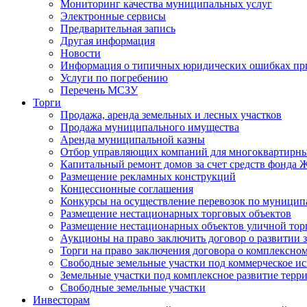
Мониторинг качества муниципальных услуг
Электронные сервисы
Предварительная запись
Другая информация
Новости
Информация о типичных юридических ошибках при
Услуги по погребению
Перечень МСЗУ
Торги
Продажа, аренда земельных и лесных участков
Продажа муниципального имущества
Аренда муниципальной казны
Отбор управляющих компаний для многоквартирн
Капитальный ремонт домов за счет средств фонда
Размещение рекламных конструкций
Концессионные соглашения
Конкурсы на осуществление перевозок по муници
Размещение нестационарных торговых объектов
Размещение нестационарных объектов уличной тор
Аукционы на право заключить договор о развитии 
Торги на право заключения договора о комплексно
Свободные земельные участки под коммерческое и
Земельные участки под комплексное развитие терр
Свободные земельные участки
Инвесторам