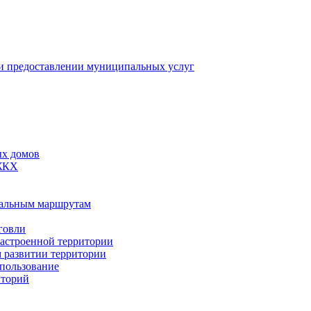
 предоставлении муниципальных услуг
ых домов
 ЖКХ
пальным маршрутам
говли
застроенной территории
м развитии территории
спользование
иторий