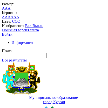
Размер:
A
A
A
Кернинг:
AA
AA
AA
Цвет:
C
C
C
Изображения
Вкл.
Выкл.
Обычная версия сайта
Войти
Информация
Поиск
Все результаты
Муниципальное образование
город Курган