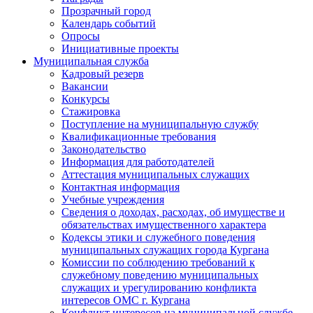
Прозрачный город
Календарь событий
Опросы
Инициативные проекты
Муниципальная служба
Кадровый резерв
Вакансии
Конкурсы
Стажировка
Поступление на муниципальную службу
Квалификационные требования
Законодательство
Информация для работодателей
Аттестация муниципальных служащих
Контактная информация
Учебные учреждения
Сведения о доходах, расходах, об имуществе и
обязательствах имущественного характера
Кодексы этики и служебного поведения
муниципальных служащих города Кургана
Комиссии по соблюдению требований к
служебному поведению муниципальных
служащих и урегулированию конфликта
интересов ОМС г. Кургана
Конфликт интересов на муниципальной службе