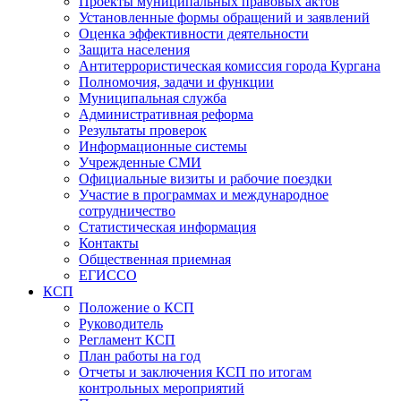
Проекты муниципальных правовых актов
Установленные формы обращений и заявлений
Оценка эффективности деятельности
Защита населения
Антитеррористическая комиссия города Кургана
Полномочия, задачи и функции
Муниципальная служба
Административная реформа
Результаты проверок
Информационные системы
Учрежденные СМИ
Официальные визиты и рабочие поездки
Участие в программах и международное
сотрудничество
Статистическая информация
Контакты
Общественная приемная
ЕГИССО
КСП
Положение о КСП
Руководитель
Регламент КСП
План работы на год
Отчеты и заключения КСП по итогам
контрольных мероприятий