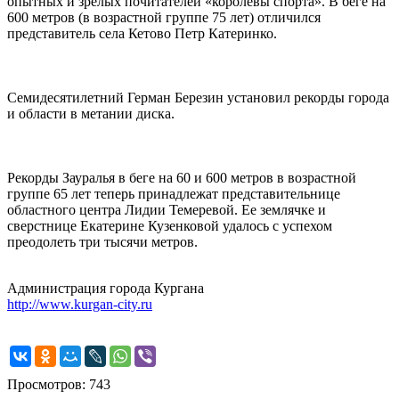
опытных и зрелых почитателей «королевы спорта». В беге на
600 метров (в возрастной группе 75 лет) отличился
представитель села Кетово Петр Катеринко.
Семидесятилетний Герман Березин установил рекорды города
и области в метании диска.
Рекорды Зауралья в беге на 60 и 600 метров в возрастной
группе 65 лет теперь принадлежат представительнице
областного центра Лидии Темеревой. Ее землячке и
сверстнице Екатерине Кузенковой удалось с успехом
преодолеть три тысячи метров.
Администрация города Кургана
http://www.kurgan-city.ru
Просмотров: 743