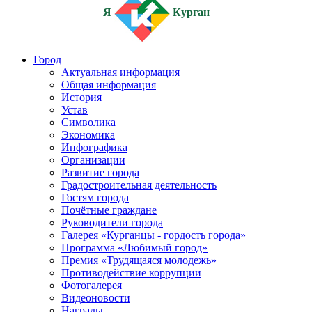
Я
Курган
Город
Актуальная информация
Общая информация
История
Устав
Символика
Экономика
Инфографика
Организации
Развитие города
Градостроительная деятельность
Гостям города
Почётные граждане
Руководители города
Галерея «Курганцы - гордость города»
Программа «Любимый город»
Премия «Трудящаяся молодежь»
Противодействие коррупции
Фотогалерея
Видеоновости
Награды