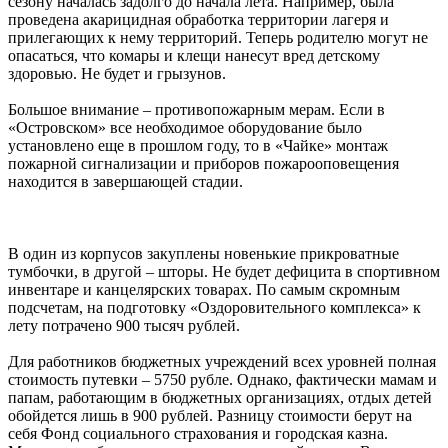
сезону началась задолго до начала лета. Например, была
проведена акарицидная обработка территории лагеря и
прилегающих к нему территорий. Теперь родителю могут не
опасаться, что комары и клещи нанесут вред детскому
здоровью. Не будет и грызунов.
Большое внимание – противопожарным мерам. Если в
«Островском» все необходимое оборудование было
установлено еще в прошлом году, то в «Чайке» монтаж
пожарной сигнализации и приборов пожарооповещения
находится в завершающей стадии.
В один из корпусов закуплены новенькие прикроватные
тумбочки, в другой – шторы. Не будет дефицита в спортивном
инвентаре и канцелярских товарах. По самым скромным
подсчетам, на подготовку «Оздоровительного комплекса» к
лету потрачено 900 тысяч рублей.
Для работников бюджетных учреждений всех уровней полная
стоимость путевки – 5750 рубле. Однако, фактически мамам и
папам, работающим в бюджетных организациях, отдых детей
обойдется лишь в 900 рублей. Разницу стоимости берут на
себя Фонд социального страхования и городская казна.