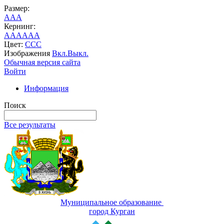
Размер:
A
A
A
Кернинг:
AA
AA
AA
Цвет:
C
C
C
Изображения
Вкл.
Выкл.
Обычная версия сайта
Войти
Информация
Поиск
Все результаты
Муниципальное образование
город Курган