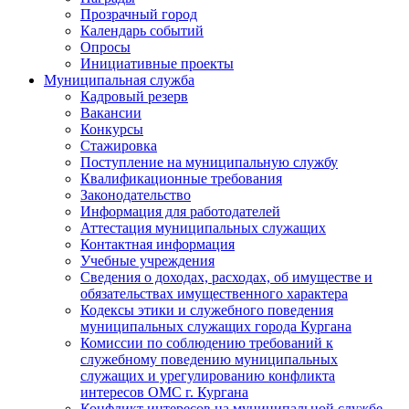
Прозрачный город
Календарь событий
Опросы
Инициативные проекты
Муниципальная служба
Кадровый резерв
Вакансии
Конкурсы
Стажировка
Поступление на муниципальную службу
Квалификационные требования
Законодательство
Информация для работодателей
Аттестация муниципальных служащих
Контактная информация
Учебные учреждения
Сведения о доходах, расходах, об имуществе и
обязательствах имущественного характера
Кодексы этики и служебного поведения
муниципальных служащих города Кургана
Комиссии по соблюдению требований к
служебному поведению муниципальных
служащих и урегулированию конфликта
интересов ОМС г. Кургана
Конфликт интересов на муниципальной службе