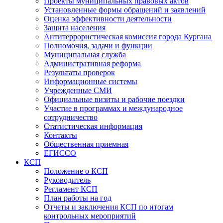
Проекты муниципальных правовых актов
Установленные формы обращений и заявлений
Оценка эффективности деятельности
Защита населения
Антитеррористическая комиссия города Кургана
Полномочия, задачи и функции
Муниципальная служба
Административная реформа
Результаты проверок
Информационные системы
Учрежденные СМИ
Официальные визиты и рабочие поездки
Участие в программах и международное
сотрудничество
Статистическая информация
Контакты
Общественная приемная
ЕГИССО
КСП
Положение о КСП
Руководитель
Регламент КСП
План работы на год
Отчеты и заключения КСП по итогам
контрольных мероприятий