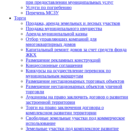
при предоставлении муниципальных услуг
Услуги по погребению
Перечень МСЗУ
Торги
Продажа, аренда земельных и лесных участков
Продажа муниципального имущества
Аренда муниципальной казны
Отбор управляющих компаний для
многоквартирных домов
Капитальный ремонт домов за счет средств фонда
ЖКХ
Размещение рекламных конструкций
Концессионные соглашения
Конкурсы на осуществление перевозок по
муниципальным маршрутам
Размещение нестационарных торговых объектов
Размещение нестационарных объектов уличной
торговли
Аукционы на право заключить договор о развитии
застроенной территории
Торги на право заключения договора о
комплексном развитии территории
Свободные земельные участки под коммерческое
использование
Земельные участки под комплексное развитие