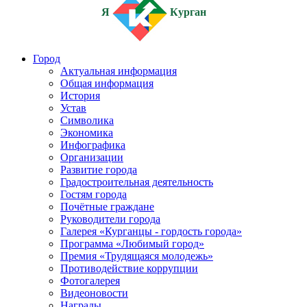
Я
Курган
Город
Актуальная информация
Общая информация
История
Устав
Символика
Экономика
Инфографика
Организации
Развитие города
Градостроительная деятельность
Гостям города
Почётные граждане
Руководители города
Галерея «Курганцы - гордость города»
Программа «Любимый город»
Премия «Трудящаяся молодежь»
Противодействие коррупции
Фотогалерея
Видеоновости
Награды