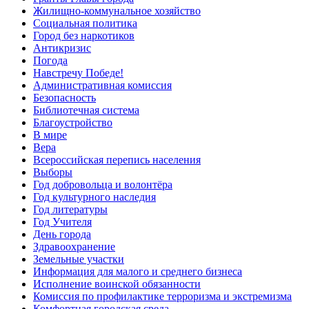
Жилищно-коммунальное хозяйство
Социальная политика
Город без наркотиков
Антикризис
Погода
Навстречу Победе!
Административная комиссия
Безопасность
Библиотечная система
Благоустройство
В мире
Вера
Всероссийская перепись населения
Выборы
Год добровольца и волонтёра
Год культурного наследия
Год литературы
Год Учителя
День города
Здравоохранение
Земельные участки
Информация для малого и среднего бизнеса
Исполнение воинской обязанности
Комиссия по профилактике терроризма и экстремизма
Комфортная городская среда