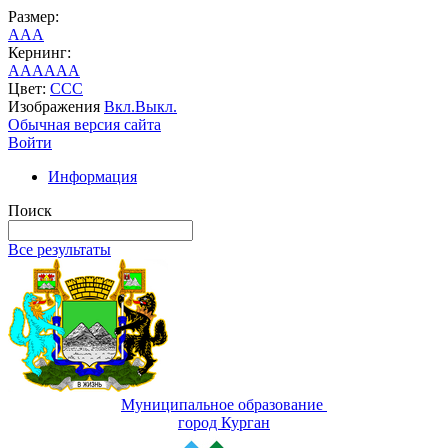
Размер:
A
A
A
Кернинг:
AA
AA
AA
Цвет:
C
C
C
Изображения
Вкл.
Выкл.
Обычная версия сайта
Войти
Информация
Поиск
Все результаты
Муниципальное образование
город Курган