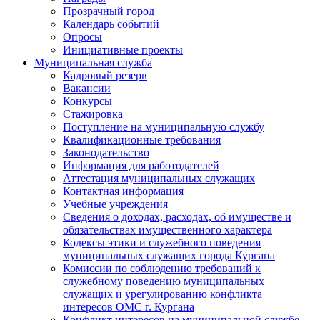
Прозрачный город
Календарь событий
Опросы
Инициативные проекты
Муниципальная служба
Кадровый резерв
Вакансии
Конкурсы
Стажировка
Поступление на муниципальную службу
Квалификационные требования
Законодательство
Информация для работодателей
Аттестация муниципальных служащих
Контактная информация
Учебные учреждения
Сведения о доходах, расходах, об имуществе и
обязательствах имущественного характера
Кодексы этики и служебного поведения
муниципальных служащих города Кургана
Комиссии по соблюдению требований к
служебному поведению муниципальных
служащих и урегулированию конфликта
интересов ОМС г. Кургана
Конфликт интересов на муниципальной службе