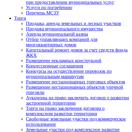
при предоставлении муниципальных услуг
Услуги по погребению
Перечень МСЗУ
Торги
Продажа, аренда земельных и лесных участков
Продажа муниципального имущества
Аренда муниципальной казны
Отбор управляющих компаний для
многоквартирных домов
Капитальный ремонт домов за счет средств фонда
ЖКХ
Размещение рекламных конструкций
Концессионные соглашения
Конкурсы на осуществление перевозок по
муниципальным маршрутам
Размещение нестационарных торговых объектов
Размещение нестационарных объектов уличной
торговли
Аукционы на право заключить договор о развитии
застроенной территории
Торги на право заключения договора о
комплексном развитии территории
Свободные земельные участки под коммерческое
использование
Земельные участки под комплексное развитие