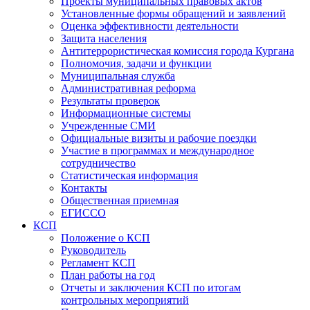
Проекты муниципальных правовых актов
Установленные формы обращений и заявлений
Оценка эффективности деятельности
Защита населения
Антитеррористическая комиссия города Кургана
Полномочия, задачи и функции
Муниципальная служба
Административная реформа
Результаты проверок
Информационные системы
Учрежденные СМИ
Официальные визиты и рабочие поездки
Участие в программах и международное
сотрудничество
Статистическая информация
Контакты
Общественная приемная
ЕГИССО
КСП
Положение о КСП
Руководитель
Регламент КСП
План работы на год
Отчеты и заключения КСП по итогам
контрольных мероприятий