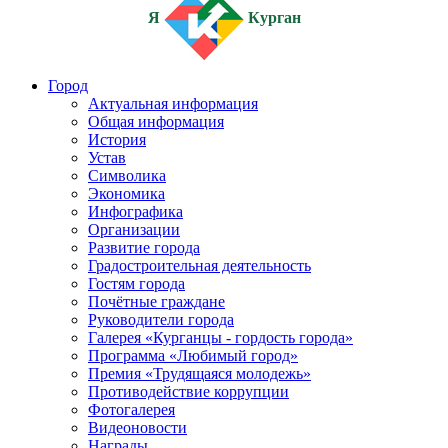
Я
Курган
Город
Актуальная информация
Общая информация
История
Устав
Символика
Экономика
Инфографика
Организации
Развитие города
Градостроительная деятельность
Гостям города
Почётные граждане
Руководители города
Галерея «Курганцы - гордость города»
Программа «Любимый город»
Премия «Трудящаяся молодежь»
Противодействие коррупции
Фотогалерея
Видеоновости
Награды