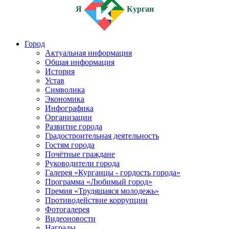
Я
Курган
Город
Актуальная информация
Общая информация
История
Устав
Символика
Экономика
Инфографика
Организации
Развитие города
Градостроительная деятельность
Гостям города
Почётные граждане
Руководители города
Галерея «Курганцы - гордость города»
Программа «Любимый город»
Премия «Трудящаяся молодежь»
Противодействие коррупции
Фотогалерея
Видеоновости
Награды