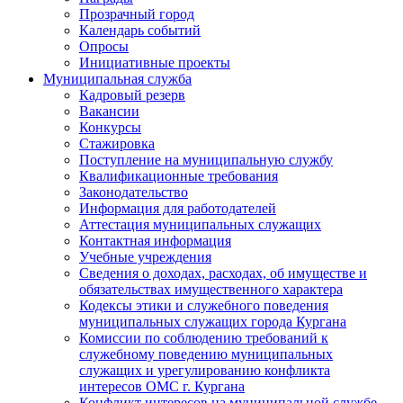
Прозрачный город
Календарь событий
Опросы
Инициативные проекты
Муниципальная служба
Кадровый резерв
Вакансии
Конкурсы
Стажировка
Поступление на муниципальную службу
Квалификационные требования
Законодательство
Информация для работодателей
Аттестация муниципальных служащих
Контактная информация
Учебные учреждения
Сведения о доходах, расходах, об имуществе и
обязательствах имущественного характера
Кодексы этики и служебного поведения
муниципальных служащих города Кургана
Комиссии по соблюдению требований к
служебному поведению муниципальных
служащих и урегулированию конфликта
интересов ОМС г. Кургана
Конфликт интересов на муниципальной службе