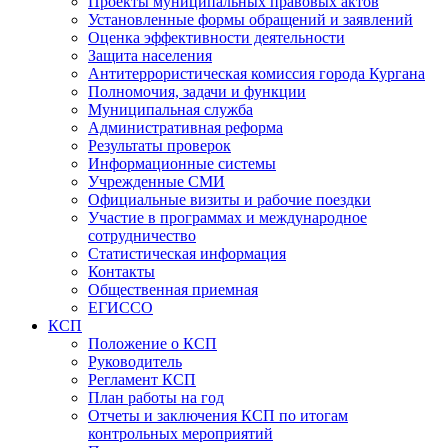
Проекты муниципальных правовых актов
Установленные формы обращений и заявлений
Оценка эффективности деятельности
Защита населения
Антитеррористическая комиссия города Кургана
Полномочия, задачи и функции
Муниципальная служба
Административная реформа
Результаты проверок
Информационные системы
Учрежденные СМИ
Официальные визиты и рабочие поездки
Участие в программах и международное
сотрудничество
Статистическая информация
Контакты
Общественная приемная
ЕГИССО
КСП
Положение о КСП
Руководитель
Регламент КСП
План работы на год
Отчеты и заключения КСП по итогам
контрольных мероприятий