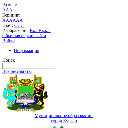
Размер:
A
A
A
Кернинг:
AA
AA
AA
Цвет:
C
C
C
Изображения
Вкл.
Выкл.
Обычная версия сайта
Войти
Информация
Поиск
Все результаты
Муниципальное образование
город Курган