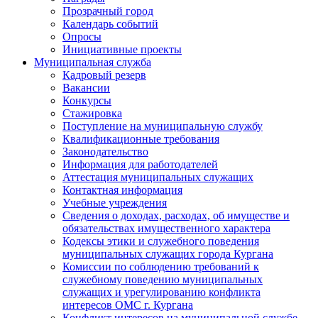
Прозрачный город
Календарь событий
Опросы
Инициативные проекты
Муниципальная служба
Кадровый резерв
Вакансии
Конкурсы
Стажировка
Поступление на муниципальную службу
Квалификационные требования
Законодательство
Информация для работодателей
Аттестация муниципальных служащих
Контактная информация
Учебные учреждения
Сведения о доходах, расходах, об имуществе и
обязательствах имущественного характера
Кодексы этики и служебного поведения
муниципальных служащих города Кургана
Комиссии по соблюдению требований к
служебному поведению муниципальных
служащих и урегулированию конфликта
интересов ОМС г. Кургана
Конфликт интересов на муниципальной службе