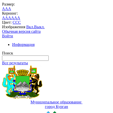
Размер:
A
A
A
Кернинг:
AA
AA
AA
Цвет:
C
C
C
Изображения
Вкл.
Выкл.
Обычная версия сайта
Войти
Информация
Поиск
Все результаты
Муниципальное образование
город Курган