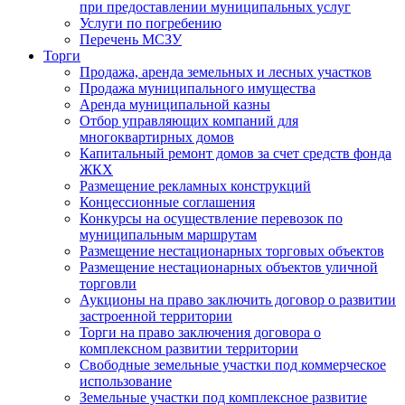
при предоставлении муниципальных услуг
Услуги по погребению
Перечень МСЗУ
Торги
Продажа, аренда земельных и лесных участков
Продажа муниципального имущества
Аренда муниципальной казны
Отбор управляющих компаний для
многоквартирных домов
Капитальный ремонт домов за счет средств фонда
ЖКХ
Размещение рекламных конструкций
Концессионные соглашения
Конкурсы на осуществление перевозок по
муниципальным маршрутам
Размещение нестационарных торговых объектов
Размещение нестационарных объектов уличной
торговли
Аукционы на право заключить договор о развитии
застроенной территории
Торги на право заключения договора о
комплексном развитии территории
Свободные земельные участки под коммерческое
использование
Земельные участки под комплексное развитие