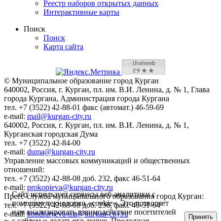
Реестр наборов открытых данных
Интерактивные карты
Поиск
Поиск
Карта сайта
© Муниципальное образование город Курган
640002, Россия, г. Курган, пл. им. В.И. Ленина, д. № 1, Глава
города Кургана, Администрация города Кургана
тел. +7 (3522) 42-88-01 факс (автомат.) 46-59-69
e-mail:
mail@kurgan-city.ru
640002, Россия, г. Курган, пл. им. В.И. Ленина, д. № 1,
Курганская городская Дума
тел. +7 (3522) 42-84-00
e-mail:
duma@kurgan-city.ru
Управление массовых коммуникаций и общественных
отношений:
тел. +7 (3522) 42-88-08 доб. 232, факс 46-51-64
e-mail:
prokopieva@kurgan-city.ru
Сайт использует сервисы веб-аналитики с
Пресс-служба муниципального образования город Курган:
помощью технологии «cookie». Это позволяет
тел. +7 (3522) 42-88-08 доб. 236, факс 46-51-64
нам анализировать взаимодействие посетителей
e-mail:
kondratyeva-ma@kurgan-city.ru
Принять
с сайтом и делать его лучше. Продолжая