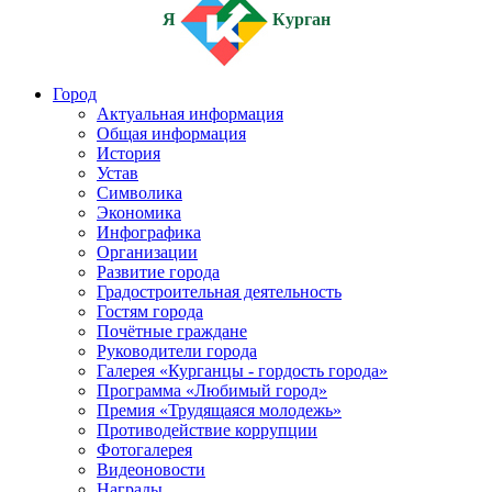
Я
Курган
Город
Актуальная информация
Общая информация
История
Устав
Символика
Экономика
Инфографика
Организации
Развитие города
Градостроительная деятельность
Гостям города
Почётные граждане
Руководители города
Галерея «Курганцы - гордость города»
Программа «Любимый город»
Премия «Трудящаяся молодежь»
Противодействие коррупции
Фотогалерея
Видеоновости
Награды