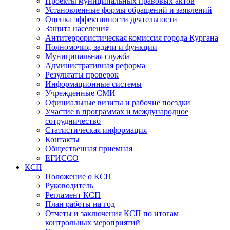
Проекты муниципальных правовых актов
Установленные формы обращений и заявлений
Оценка эффективности деятельности
Защита населения
Антитеррористическая комиссия города Кургана
Полномочия, задачи и функции
Муниципальная служба
Административная реформа
Результаты проверок
Информационные системы
Учрежденные СМИ
Официальные визиты и рабочие поездки
Участие в программах и международное
сотрудничество
Статистическая информация
Контакты
Общественная приемная
ЕГИССО
КСП
Положение о КСП
Руководитель
Регламент КСП
План работы на год
Отчеты и заключения КСП по итогам
контрольных мероприятий