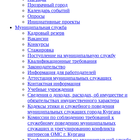
Прозрачный город
Календарь событий
Опросы
Инициативные проекты
Муниципальная служба
Кадровый резерв
Вакансии
Конкурсы
Стажировка
Поступление на муниципальную службу
Квалификационные требования
Законодательство
Информация для работодателей
Аттестация муниципальных служащих
Контактная информация
Учебные учреждения
Сведения о доходах, расходах, об имуществе и
обязательствах имущественного характера
Кодексы этики и служебного поведения
муниципальных служащих города Кургана
Комиссии по соблюдению требований к
служебному поведению муниципальных
служащих и урегулированию конфликта
интересов ОМС г. Кургана
Конфликт интересов на муниципальной службе