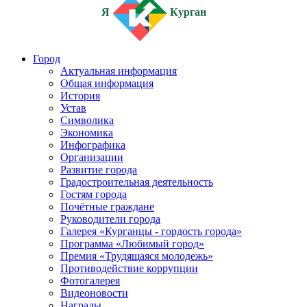
Я
Курган
Город
Актуальная информация
Общая информация
История
Устав
Символика
Экономика
Инфографика
Организации
Развитие города
Градостроительная деятельность
Гостям города
Почётные граждане
Руководители города
Галерея «Курганцы - гордость города»
Программа «Любимый город»
Премия «Трудящаяся молодежь»
Противодействие коррупции
Фотогалерея
Видеоновости
Награды