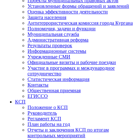
Проекты муниципальных правовых актов
Установленные формы обращений и заявлений
Оценка эффективности деятельности
Защита населения
Антитеррористическая комиссия города Кургана
Полномочия, задачи и функции
Муниципальная служба
Административная реформа
Результаты проверок
Информационные системы
Учрежденные СМИ
Официальные визиты и рабочие поездки
Участие в программах и международное
сотрудничество
Статистическая информация
Контакты
Общественная приемная
ЕГИССО
КСП
Положение о КСП
Руководитель
Регламент КСП
План работы на год
Отчеты и заключения КСП по итогам
контрольных мероприятий