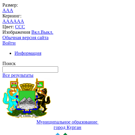
Размер:
A
A
A
Кернинг:
AA
AA
AA
Цвет:
C
C
C
Изображения
Вкл.
Выкл.
Обычная версия сайта
Войти
Информация
Поиск
Все результаты
Муниципальное образование
город Курган