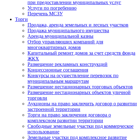
при предоставлении муниципальных услуг
Услуги по погребению
Перечень МСЗУ
Торги
Продажа, аренда земельных и лесных участков
Продажа муниципального имущества
Аренда муниципальной казны
Отбор управляющих компаний для
многоквартирных домов
Капитальный ремонт домов за счет средств фонда
ЖКХ
Размещение рекламных конструкций
Концессионные соглашения
Конкурсы на осуществление перевозок по
муниципальным маршрутам
Размещение нестационарных торговых объектов
Размещение нестационарных объектов уличной
торговли
Аукционы на право заключить договор о развитии
застроенной территории
Торги на право заключения договора о
комплексном развитии территории
Свободные земельные участки под коммерческое
использование
Земельные участки под комплексное развитие