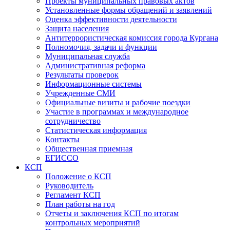
Проекты муниципальных правовых актов
Установленные формы обращений и заявлений
Оценка эффективности деятельности
Защита населения
Антитеррористическая комиссия города Кургана
Полномочия, задачи и функции
Муниципальная служба
Административная реформа
Результаты проверок
Информационные системы
Учрежденные СМИ
Официальные визиты и рабочие поездки
Участие в программах и международное
сотрудничество
Статистическая информация
Контакты
Общественная приемная
ЕГИССО
КСП
Положение о КСП
Руководитель
Регламент КСП
План работы на год
Отчеты и заключения КСП по итогам
контрольных мероприятий