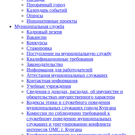
Прозрачный город
Календарь событий
Опросы
Инициативные проекты
Муниципальная служба
Кадровый резерв
Вакансии
Конкурсы
Стажировка
Поступление на муниципальную службу
Квалификационные требования
Законодательство
Информация для работодателей
Аттестация муниципальных служащих
Контактная информация
Учебные учреждения
Сведения о доходах, расходах, об имуществе и
обязательствах имущественного характера
Кодексы этики и служебного поведения
муниципальных служащих города Кургана
Комиссии по соблюдению требований к
служебному поведению муниципальных
служащих и урегулированию конфликта
интересов ОМС г. Кургана
Конфликт интересов на муниципальной службе