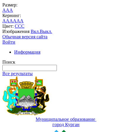
Размер:
A
A
A
Кернинг:
AA
AA
AA
Цвет:
C
C
C
Изображения
Вкл.
Выкл.
Обычная версия сайта
Войти
Информация
Поиск
Все результаты
Муниципальное образование
город Курган