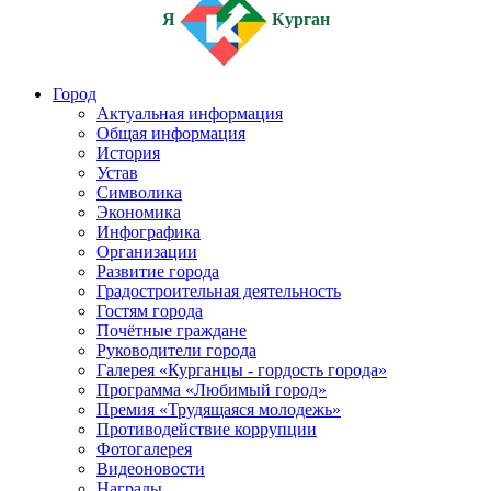
Я
Курган
Город
Актуальная информация
Общая информация
История
Устав
Символика
Экономика
Инфографика
Организации
Развитие города
Градостроительная деятельность
Гостям города
Почётные граждане
Руководители города
Галерея «Курганцы - гордость города»
Программа «Любимый город»
Премия «Трудящаяся молодежь»
Противодействие коррупции
Фотогалерея
Видеоновости
Награды