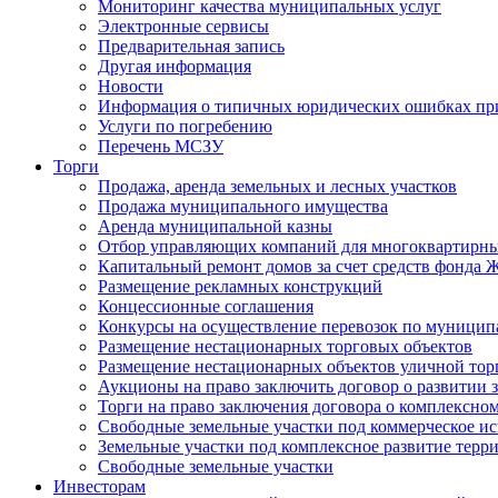
Мониторинг качества муниципальных услуг
Электронные сервисы
Предварительная запись
Другая информация
Новости
Информация о типичных юридических ошибках при
Услуги по погребению
Перечень МСЗУ
Торги
Продажа, аренда земельных и лесных участков
Продажа муниципального имущества
Аренда муниципальной казны
Отбор управляющих компаний для многоквартирн
Капитальный ремонт домов за счет средств фонда
Размещение рекламных конструкций
Концессионные соглашения
Конкурсы на осуществление перевозок по муници
Размещение нестационарных торговых объектов
Размещение нестационарных объектов уличной тор
Аукционы на право заключить договор о развитии 
Торги на право заключения договора о комплексно
Свободные земельные участки под коммерческое и
Земельные участки под комплексное развитие терр
Свободные земельные участки
Инвесторам