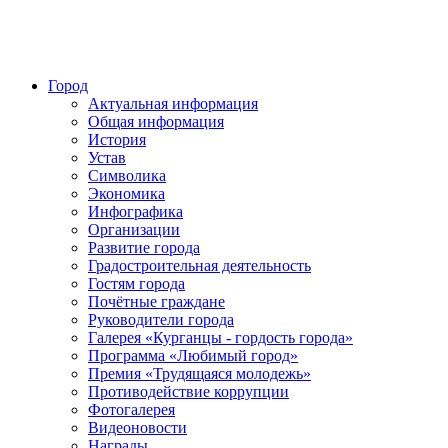
Город
Актуальная информация
Общая информация
История
Устав
Символика
Экономика
Инфографика
Организации
Развитие города
Градостроительная деятельность
Гостям города
Почётные граждане
Руководители города
Галерея «Курганцы - гордость города»
Программа «Любимый город»
Премия «Трудящаяся молодежь»
Противодействие коррупции
Фотогалерея
Видеоновости
Награды