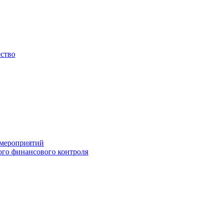
ество
 мероприятий
го финансового контроля