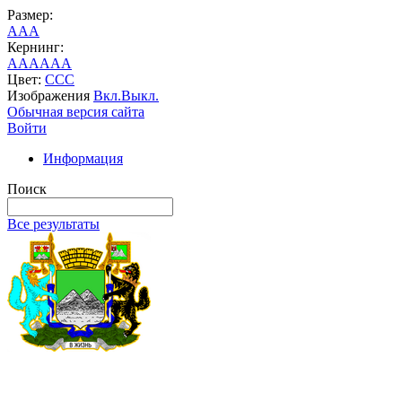
Размер:
A
A
A
Кернинг:
AA
AA
AA
Цвет:
C
C
C
Изображения
Вкл.
Выкл.
Обычная версия сайта
Войти
Информация
Поиск
Все результаты