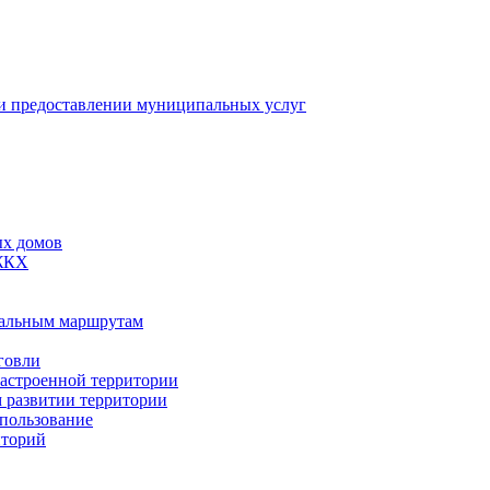
 предоставлении муниципальных услуг
ых домов
 ЖКХ
пальным маршрутам
говли
застроенной территории
м развитии территории
спользование
иторий