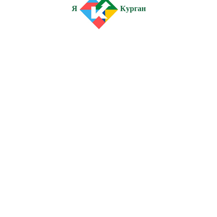
Я
Курган