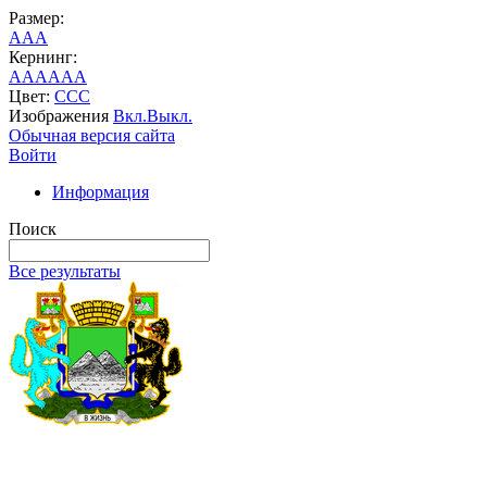
Размер:
A
A
A
Кернинг:
AA
AA
AA
Цвет:
C
C
C
Изображения
Вкл.
Выкл.
Обычная версия сайта
Войти
Информация
Поиск
Все результаты