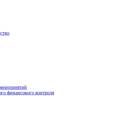
ество
 мероприятий
го финансового контроля