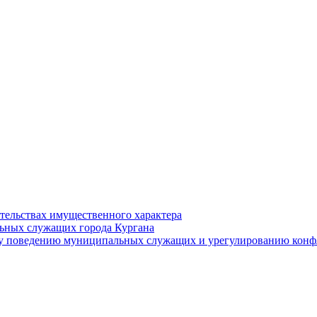
ательствах имущественного характера
ьных служащих города Кургана
у поведению муниципальных служащих и урегулированию конфл