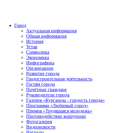
Город
Актуальная информация
Общая информация
История
Устав
Символика
Экономика
Инфографика
Организации
Развитие города
Градостроительная деятельность
Гостям города
Почётные граждане
Руководители города
Галерея «Курганцы - гордость города»
Программа «Любимый город»
Премия «Трудящаяся молодежь»
Противодействие коррупции
Фотогалерея
Видеоновости
Награды