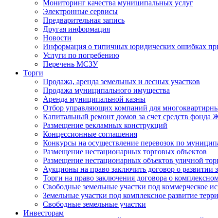
Мониторинг качества муниципальных услуг
Электронные сервисы
Предварительная запись
Другая информация
Новости
Информация о типичных юридических ошибках при
Услуги по погребению
Перечень МСЗУ
Торги
Продажа, аренда земельных и лесных участков
Продажа муниципального имущества
Аренда муниципальной казны
Отбор управляющих компаний для многоквартирн
Капитальный ремонт домов за счет средств фонда
Размещение рекламных конструкций
Концессионные соглашения
Конкурсы на осуществление перевозок по муници
Размещение нестационарных торговых объектов
Размещение нестационарных объектов уличной тор
Аукционы на право заключить договор о развитии 
Торги на право заключения договора о комплексно
Свободные земельные участки под коммерческое и
Земельные участки под комплексное развитие терр
Свободные земельные участки
Инвесторам