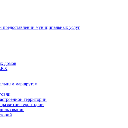
 предоставлении муниципальных услуг
ых домов
 ЖКХ
пальным маршрутам
говли
застроенной территории
м развитии территории
спользование
иторий