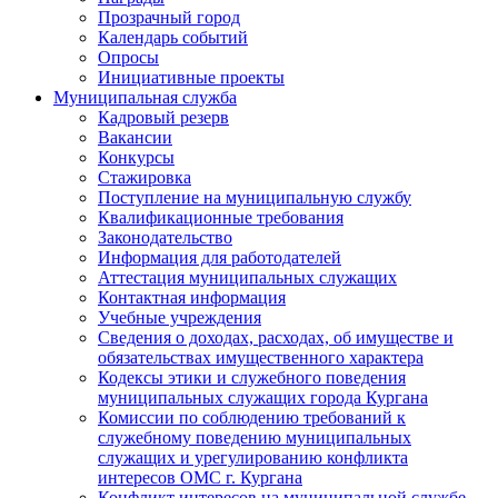
Прозрачный город
Календарь событий
Опросы
Инициативные проекты
Муниципальная служба
Кадровый резерв
Вакансии
Конкурсы
Стажировка
Поступление на муниципальную службу
Квалификационные требования
Законодательство
Информация для работодателей
Аттестация муниципальных служащих
Контактная информация
Учебные учреждения
Сведения о доходах, расходах, об имуществе и
обязательствах имущественного характера
Кодексы этики и служебного поведения
муниципальных служащих города Кургана
Комиссии по соблюдению требований к
служебному поведению муниципальных
служащих и урегулированию конфликта
интересов ОМС г. Кургана
Конфликт интересов на муниципальной службе