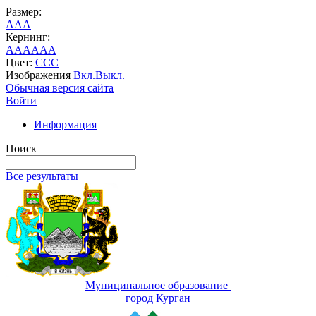
Размер:
A
A
A
Кернинг:
AA
AA
AA
Цвет:
C
C
C
Изображения
Вкл.
Выкл.
Обычная версия сайта
Войти
Информация
Поиск
Все результаты
Муниципальное образование
город Курган