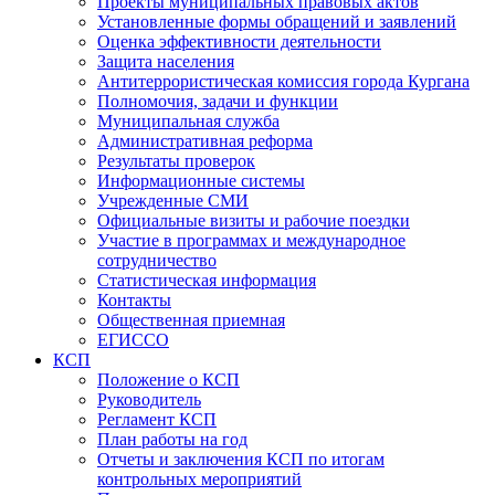
Проекты муниципальных правовых актов
Установленные формы обращений и заявлений
Оценка эффективности деятельности
Защита населения
Антитеррористическая комиссия города Кургана
Полномочия, задачи и функции
Муниципальная служба
Административная реформа
Результаты проверок
Информационные системы
Учрежденные СМИ
Официальные визиты и рабочие поездки
Участие в программах и международное
сотрудничество
Статистическая информация
Контакты
Общественная приемная
ЕГИССО
КСП
Положение о КСП
Руководитель
Регламент КСП
План работы на год
Отчеты и заключения КСП по итогам
контрольных мероприятий