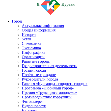
Я
Курган
Город
Актуальная информация
Общая информация
История
Устав
Символика
Экономика
Инфографика
Организации
Развитие города
Градостроительная деятельность
Гостям города
Почётные граждане
Руководители города
Галерея «Курганцы - гордость города»
Программа «Любимый город»
Премия «Трудящаяся молодежь»
Противодействие коррупции
Фотогалерея
Видеоновости
Награды