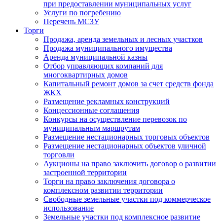
при предоставлении муниципальных услуг
Услуги по погребению
Перечень МСЗУ
Торги
Продажа, аренда земельных и лесных участков
Продажа муниципального имущества
Аренда муниципальной казны
Отбор управляющих компаний для
многоквартирных домов
Капитальный ремонт домов за счет средств фонда
ЖКХ
Размещение рекламных конструкций
Концессионные соглашения
Конкурсы на осуществление перевозок по
муниципальным маршрутам
Размещение нестационарных торговых объектов
Размещение нестационарных объектов уличной
торговли
Аукционы на право заключить договор о развитии
застроенной территории
Торги на право заключения договора о
комплексном развитии территории
Свободные земельные участки под коммерческое
использование
Земельные участки под комплексное развитие