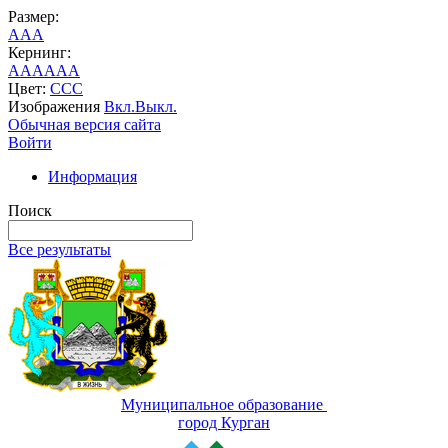
Размер:
A
A
A
Кернинг:
AA
AA
AA
Цвет:
C
C
C
Изображения
Вкл.
Выкл.
Обычная версия сайта
Войти
Информация
Поиск
Все результаты
Муниципальное образование
город Курган