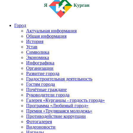
Я
Курган
Город
Актуальная информация
Общая информация
История
Устав
Символика
Экономика
Инфографика
Организации
Развитие города
Градостроительная деятельность
Гостям города
Почётные граждане
Руководители города
Галерея «Курганцы - гордость города»
Программа «Любимый город»
Премия «Трудящаяся молодежь»
Противодействие коррупции
Фотогалерея
Видеоновости
Награды