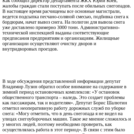
Как сообщил директор Департамента ЖКХ Юрий Коев,
жалобы граждан стали поступать после обильных снегопадов.
В настоящее время расчищены все основные магистрали,
ведется подсыпка песчано-соляной смесью, подбивка снега к
бордюрам, начат вывоз снега. На полигон для вывоза снега
уже доставлено примерно 3000 тонн. Административно-
технической инспекцией выданы соответствующие
предписания предприятиям и организациям. Жилищные
организации осуществляют очистку дворов и
внутридворовых проездов.
В ходе обсуждения представленной информации депутат
Владимир Лузин обратил особое внимание на содержание в
зимний период остановочных комплексов: «У остановок
общественного транспорта – наледь. Это создает проблемы
как пассажирам, так и водителям». Депутат Борис Шалютин
отметил неоперативную работу дорожных служб по уборке
снега: «Могу отметить, что в день снегопада я не видел на
улицах снегоуборочных машин. Такое же мнение сложилось и
у многих людей, поэтому необходимо проверить, как
осуществлялась работа в этот период». В связи с этим было