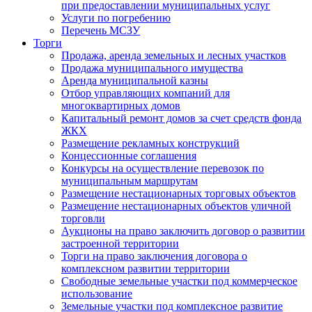
при предоставлении муниципальных услуг
Услуги по погребению
Перечень МСЗУ
Торги
Продажа, аренда земельных и лесных участков
Продажа муниципального имущества
Аренда муниципальной казны
Отбор управляющих компаний для
многоквартирных домов
Капитальный ремонт домов за счет средств фонда
ЖКХ
Размещение рекламных конструкций
Концессионные соглашения
Конкурсы на осуществление перевозок по
муниципальным маршрутам
Размещение нестационарных торговых объектов
Размещение нестационарных объектов уличной
торговли
Аукционы на право заключить договор о развитии
застроенной территории
Торги на право заключения договора о
комплексном развитии территории
Свободные земельные участки под коммерческое
использование
Земельные участки под комплексное развитие