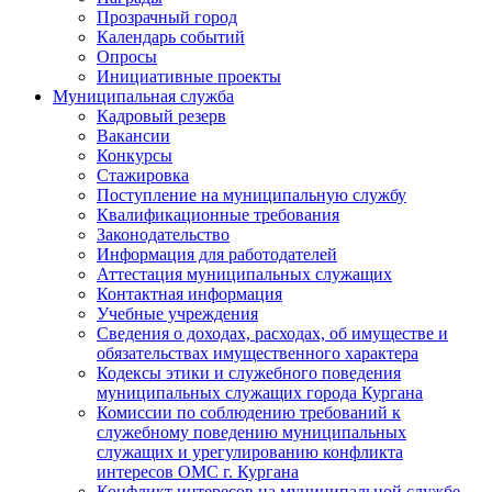
Прозрачный город
Календарь событий
Опросы
Инициативные проекты
Муниципальная служба
Кадровый резерв
Вакансии
Конкурсы
Стажировка
Поступление на муниципальную службу
Квалификационные требования
Законодательство
Информация для работодателей
Аттестация муниципальных служащих
Контактная информация
Учебные учреждения
Сведения о доходах, расходах, об имуществе и
обязательствах имущественного характера
Кодексы этики и служебного поведения
муниципальных служащих города Кургана
Комиссии по соблюдению требований к
служебному поведению муниципальных
служащих и урегулированию конфликта
интересов ОМС г. Кургана
Конфликт интересов на муниципальной службе