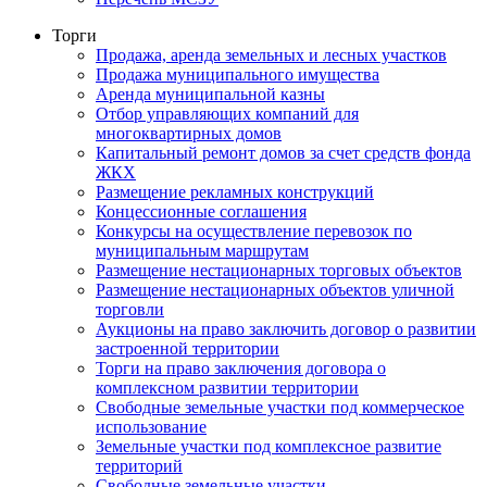
Торги
Продажа, аренда земельных и лесных участков
Продажа муниципального имущества
Аренда муниципальной казны
Отбор управляющих компаний для
многоквартирных домов
Капитальный ремонт домов за счет средств фонда
ЖКХ
Размещение рекламных конструкций
Концессионные соглашения
Конкурсы на осуществление перевозок по
муниципальным маршрутам
Размещение нестационарных торговых объектов
Размещение нестационарных объектов уличной
торговли
Аукционы на право заключить договор о развитии
застроенной территории
Торги на право заключения договора о
комплексном развитии территории
Свободные земельные участки под коммерческое
использование
Земельные участки под комплексное развитие
территорий
Свободные земельные участки