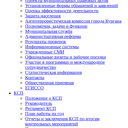
Проекты муниципальных правовых актов
Установленные формы обращений и заявлений
Оценка эффективности деятельности
Защита населения
Антитеррористическая комиссия города Кургана
Полномочия, задачи и функции
Муниципальная служба
Административная реформа
Результаты проверок
Информационные системы
Учрежденные СМИ
Официальные визиты и рабочие поездки
Участие в программах и международное
сотрудничество
Статистическая информация
Контакты
Общественная приемная
ЕГИССО
КСП
Положение о КСП
Руководитель
Регламент КСП
План работы на год
Отчеты и заключения КСП по итогам
контрольных мероприятий