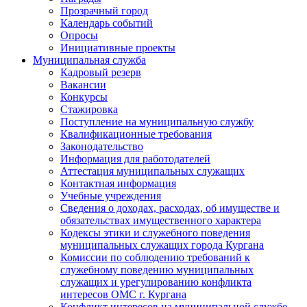
Прозрачный город
Календарь событий
Опросы
Инициативные проекты
Муниципальная служба
Кадровый резерв
Вакансии
Конкурсы
Стажировка
Поступление на муниципальную службу
Квалификационные требования
Законодательство
Информация для работодателей
Аттестация муниципальных служащих
Контактная информация
Учебные учреждения
Сведения о доходах, расходах, об имуществе и
обязательствах имущественного характера
Кодексы этики и служебного поведения
муниципальных служащих города Кургана
Комиссии по соблюдению требований к
служебному поведению муниципальных
служащих и урегулированию конфликта
интересов ОМС г. Кургана
Конфликт интересов на муниципальной службе