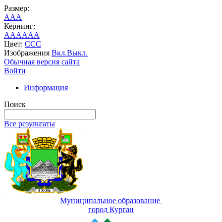
Размер:
A
A
A
Кернинг:
AA
AA
AA
Цвет:
C
C
C
Изображения
Вкл.
Выкл.
Обычная версия сайта
Войти
Информация
Поиск
Все результаты
Муниципальное образование
город Курган