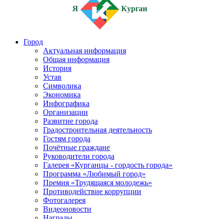
Я
Курган
Город
Актуальная информация
Общая информация
История
Устав
Символика
Экономика
Инфографика
Организации
Развитие города
Градостроительная деятельность
Гостям города
Почётные граждане
Руководители города
Галерея «Курганцы - гордость города»
Программа «Любимый город»
Премия «Трудящаяся молодежь»
Противодействие коррупции
Фотогалерея
Видеоновости
Награды