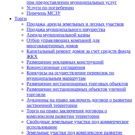
при предоставлении муниципальных услуг
Услуги по погребению
Перечень МСЗУ
Торги
Продажа, аренда земельных и лесных участков
Продажа муниципального имущества
Аренда муниципальной казны
Отбор управляющих компаний для
многоквартирных домов
Капитальный ремонт домов за счет средств фонда
ЖКХ
Размещение рекламных конструкций
Концессионные соглашения
Конкурсы на осуществление перевозок по
муниципальным маршрутам
Размещение нестационарных торговых объектов
Размещение нестационарных объектов уличной
торговли
Аукционы на право заключить договор о развитии
застроенной территории
Торги на право заключения договора о
комплексном развитии территории
Свободные земельные участки под коммерческое
использование
Земельные участки под комплексное развитие